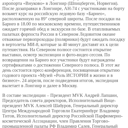
аэропорта «Внуково» в Лонгиир (Шпицберген, Норвегия).
После дозаправки в Лонгиире, АН-74 с участниками на борту
возьмет курс на российскую ледовую базу «Барнео»,
расположенную на 89° северной широты. После посадки на
Барнео в 18.00 по московскому времени, путешественников
ожидает горячий обед и экскурсия по базе. В отапливаемых
палатках форпоста России в Северном Ледовитом океане
отважные первопроходцы (полярники) будут ожидать посадку
в вертолеты МИ-8, которые за 40 минут доставят их к цели
путешествия. На Северном полюсе состоится открытие
выставки, осмотр экспозиции и фото-видео сессия. По
возвращении на Барнео все участники будут награждены
сертификатами о достижении Северного полюса. В этот же
день состоится пресс-конференция, посвященная открытию
годового проекта «Музей «Роль ИСТОРИИ в жизни и в
бизнесе». 24 апреля, после подведения итогов, экспедиция
вылетает в Лонгиир и далее в Москву.
В составе экспедиции – Президент MVK Андрей Лапшин,
Председатель совета директоров, Исполнительный Вице-
президент MVK Алексей Шабуров, Генеральный директор
Центра Международной Торговли Екатеринбург Владимир
Титов, Исполнительный директор Российской Парфюмерно-
косметической Ассоциации, член Правления Торгово-
промышленной палаты РФ Владимир Салев, Генеральный