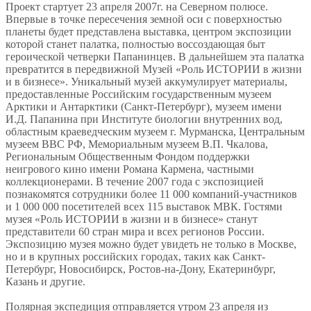
Проект стартует 23 апреля 2007г. на Северном полюсе.
Впервые в точке пересечения земной оси с поверхностью
планеты будет представлена выставка, центром экспозиции
которой станет палатка, полностью воссоздающая быт
героической четверки Папанинцев. В дальнейшем эта палатка
превратится в передвижной Музей «Роль ИСТОРИИ в жизни
и в бизнесе». Уникальный музей аккумулирует материалы,
предоставленные Российским государственным музеем
Арктики и Антарктики (Санкт-Петербург), музеем имени
И.Д. Папанина при Институте биологии внутренних вод,
областным краеведческим музеем г. Мурманска, Центральным
музеем ВВС РФ, Мемориальным музеем В.П. Чкалова,
Региональным Общественным Фондом поддержки
неигрового кино имени Романа Кармена, частными
коллекционерами. В течение 2007 года с экспозицией
познакомятся сотрудники более 11 000 компаний-участников
и 1 000 000 посетителей всех 115 выставок МВК. Гостями
музея «Роль ИСТОРИИ в жизни и в бизнесе» станут
представители 60 стран мира и всех регионов России.
Экспозицию музея можно будет увидеть не только в Москве,
но и в крупных российских городах, таких как Санкт-
Петербург, Новосибирск, Ростов-на-Дону, Екатеринбург,
Казань и другие.
Полярная экспедиция отправляется утром 23 апреля из