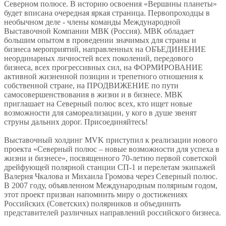
Северном полюсе. В историю освоения «Вершины планеты»
будет вписана очередная яркая страница. Первопроходцы в
необычном деле - члены команды Международной
Выставочной Компании МВК (Россия). МВК обладает
большим опытом в проведении значимых для страны и
бизнеса мероприятий, направленных на ОБЪЕДИНЕНИЕ
неординарных личностей всех поколений, передового
бизнеса, всех прогрессивных сил, на ФОРМИРОВАНИЕ
активной жизненной позиции и трепетного отношения к
собственной стране, на ПРОДВИЖЕНИЕ по пути
самосовершенствования в жизни и в бизнесе. МВК
приглашает на Северный полюс всех, кто ищет новые
возможности для самореализации, у кого в душе звенят
струны дальних дорог. Присоединяйтесь!
Выставочный холдинг MVK приступил к реализации нового
проекта «Северный полюс – новые возможности для успеха в
жизни и бизнесе», посвященного 70-летию первой советской
дрейфующей полярной станции СП-1 и перелетам экипажей
Валерия Чкалова и Михаила Громова через Северный полюс.
В 2007 году, объявленном Международным полярным годом,
этот проект призван напомнить миру о достижениях
Российских (Советских) полярников и объединить
представителей различных направлений российского бизнеса.