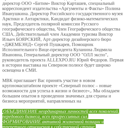
директор ООО «Битим» Виктор Карташев, специальный
корреспондент издательства «Аргументы и Факты» Полина
Иванушкина. Директор Российского государственного музея
Арктики и Антарктики, Кандидат физико-математических
наук, Председатель полярной комиссии Русского
географического общества, Член Географического общества
США, Действительный член Академии туризма Виктор
Ильич БОЯРСКИЙ, Арт-директор дизайнерского бюро
«ДЖЕМБЭНД» Сергей Пушкарев, Помощник
Исполнительного Вице-президента Куланина Людмила
Ивановна, Генеральный директор ООО "ОЛЛ экспо",
руководитель проекта ALLEXPO.RU Юрий Федоров. Первая
в истории выставка на Северном полюсе будет широко
освещена в СМИ.
МВК приглашает Вас принять участие в новом
крупномасштабном проекте «Северный полюс – новые
возможности для успеха в жизни и бизнесе»,. Мы обладаем
большим опытом в проведении значимых для страны и
бизнеса мероприятий, направленных на
ОБЪЕДИНЕНИЕ неординарных личностей всех поколений,
передового бизнеса, всех прогрессивных сил,
ФОРМИРОВАНИЕ активной жизненной позиции и
трепетного отношения к собственной стране,