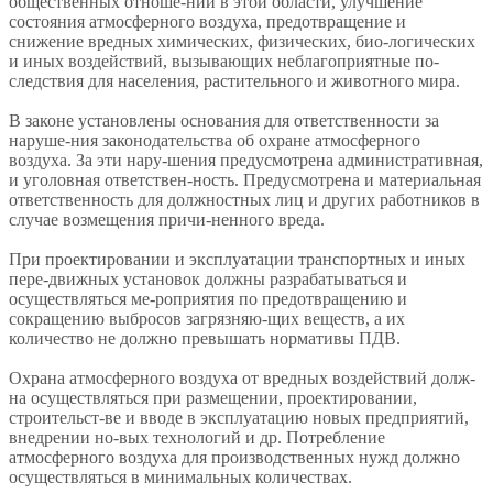
общественных отноше-ний в этой области, улучшение
состояния атмосферного воздуха, предотвращение и
снижение вредных химических, физических, био-логических
и иных воздействий, вызывающих неблагоприятные по-
следствия для населения, растительного и животного мира.
В законе установлены основания для ответственности за
наруше-ния законодательства об охране атмосферного
воздуха. За эти нару-шения предусмотрена административная,
и уголовная ответствен-ность. Предусмотрена и материальная
ответственность для должностных лиц и других работников в
случае возмещения причи-ненного вреда.
При проектировании и эксплуатации транспортных и иных
пере-движных установок должны разрабатываться и
осуществляться ме-роприятия по предотвращению и
сокращению выбросов загрязняю-щих веществ, а их
количество не должно превышать нормативы ПДВ.
Охрана атмосферного воздуха от вредных воздействий долж-
на осуществляться при размещении, проектировании,
строительст-ве и вводе в эксплуатацию новых предприятий,
внедрении но-вых технологий и др. Потребление
атмосферного воздуха для производственных нужд должно
осуществляться в минимальных количествах.