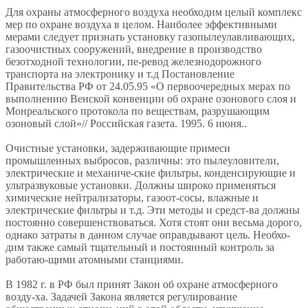
Для охраны атмосферного воздуха необходим целый комплекс
мер по охране воздуха в целом. Наиболее эффективными
мерами следует признать установку газопылеулавливающих,
газоочистных сооружений, внедрение в производство
безотходной технологии, пе-ревод железнодорожного
транспорта на электронику и т.д Постановление
Правительства РФ от 24.05.95 «О первоочередных мерах по
выполнению Венской конвенции об охране озонового слоя и
Монреальского протокола по веществам, разрушающим
озоновый слой»// Российская газета. 1995. 6 июня..
Очистные установки, задерживающие примеси
промышленных выбросов, различны: это пылеуловители,
электрические и механиче-ские фильтры, конденсирующие и
ультразвуковые установки. Должны широко применяться
химические нейтрализаторы, газоот-сосы, влажные и
электрические фильтры и т.д. Эти методы и средст-ва должны
постоянно совершенствоваться. Хотя стоят они весьма дорого,
однако затраты в данном случае оправдывают цель. Необхо-
дим также самый тщательный и постоянный контроль за
работаю-щими атомными станциями.
В 1982 г. в РФ был принят Закон об охране атмосферного
возду-ха. Задачей Закона является регулирование