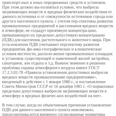
транспорт-ных и иных передвижных средств и установок.
При этом должно вы-полняться условие, что выбросы
загрязняющих веществ и вредные физические воздействия от
данного источника и от совокупности источников города или
другого населенного пункта, с учетом пер-спективы развития
промышленных предприятий и рассеивания вредных веществ
в атмосфере, не создадут приземную концентра-цию,
превышающую их предельно допустимую концентрацию
(ПДК) для населения, растительного и животного мира. При
уста-новлении ПДВ учитывают перспективу развития
предприятия, фи-зико-географические и климатические
условия местности, располо-жение промышленных площадок
и установок существующей и намеченной жилой застройки,
санаториев, зон отдыха и т.д. Важное значение в решении
проблемы охраны атмосферного воздуха имеют ГОСТ
17.2.3.02-78 «Правила установления допустимых выбросов
вредных веществ промышленными предприятиями»,
введенный в действие с 1 января 1980 г., и постановление
Совета Министров СССР от 16 декабря 1981 г. «О нормативах
предельно допустимых выбросов загрязняющих веществ в
атмосферу и вредных физичес-ких воздействий на нее».
В том случае, когда по объективным причинам установление
ПДВ для данного населенного пункта невозможно,
предусматрива-ются временно согласованные нормативы