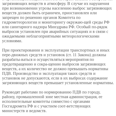
загрязняющих веществ в атмосферу. В случае их нарушения
при возникновении угрозы населению выброс загрязняющих
веществ должен быть ограничен, приостановлен или
запрещен по решению органов Комитета по
гидрометеорологии и мониторингу окружаю-щей среды РФ
или санитарного надзора Минздрава РФ. Особый по-рядок
выбросов установлен при аварийных ситуациях и в связи с
ожидаемыми неблагоприятными метеорологическими
условиями.
При проектировании и эксплуатации транспортных и иных
пере-движных средств и установок (ст. 11 Закона) должны
разрабаты-ваться и осуществляться мероприятия по
предотвращению и сокра-щению выбросов загрязняющих
веществ, а их количество не должно превышать нормативы
ПДВ. Производство и эксплуатация таких средств и
установок не допускаются, если в их выбросах содержание
загрязняющих веществ превышает установленные нормативы.
Руководят работами по нормированию ПДВ по городу,
району, промышленной зоне местная администрация, ее
исполнительные комитеты совместно с органами
Госгидромета РФ и с участием соот-ветствующих
министерств и ведомств.