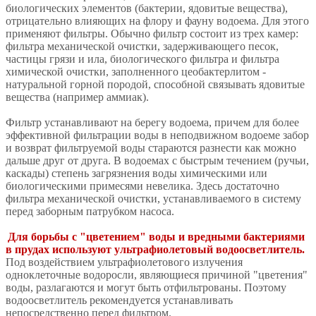
биологических элементов (бактерии, ядовитые вещества),
отрицательно влияющих на флору и фауну водоема. Для этого
применяют фильтры. Обычно фильтр состоит из трех камер:
фильтра механической очистки, задерживающего песок,
частицы грязи и ила, биологического фильтра и фильтра
химической очистки, заполненного цеобактерлитом -
натуральной горной породой, способной связывать ядовитые
вещества (например аммиак).
Фильтр устанавливают на берегу водоема, причем для более
эффективной фильтрации воды в неподвижном водоеме забор
и возврат фильтруемой воды стараются разнести как можно
дальше друг от друга. В водоемах с быстрым течением (ручьи,
каскады) степень загрязнения воды химическими или
биологическими примесями невелика. Здесь достаточно
фильтра механической очистки, устанавливаемого в систему
перед заборным патрубком насоса.
Для борьбы с "цветением" воды и вредными бактериями
в прудах используют ультрафиолетовый водоосветлитель.
Под воздействием ультрафиолетового излучения
одноклеточные водоросли, являющиеся причиной "цветения"
воды, разлагаются и могут быть отфильтрованы. Поэтому
водоосветлитель рекомендуется устанавливать
непосредственно перед фильтром.