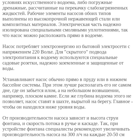
условиях искусственного водоема, либо погружные
дренажные, рассчитанные на перекачку слабозагрязненных
жидкостей. Рабочие элементы насосов обоих типов
выполнены из высокопрочной нержавеющей стали или
композитных материалов. Электрическая часть надежно
изолирована специальными смоляными уплотнениями, так
что насос можно расположить прямо в водоеме.
Насос потребляет электроэнергию из бытовой электросети с
напряжением 220 Вольт. Для "скрытого" подвода
электропитания к водоему используются специальные
садовые розетки, надежно заземленные и защищенные от
воды.
Устанавливают насос обычно прямо в пруду или в нижнем
бассейне системы. При этом лучше располагать его не самом
дне, где он забьется илом, а на небольшом возвышении,
например, плоском камне. Если же глубина водоема этого не
позволяет, насос ставят в шахте, вырытой на берегу. Главное -
чтобы он находился ниже уровня воды.
От производительности насоса зависит и высота струи
фонтана, и скорость потока в ручье и каскаде. Так, при
устройстве фонтана специалисты рекомендуют увеличивать
производительность насоса на 300 л/ч на каждые 20-50 см