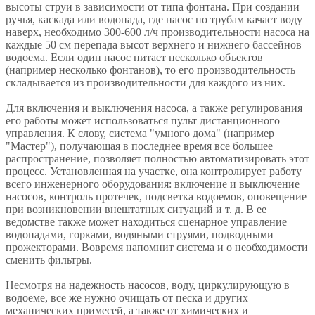
высоты струи в зависимости от типа фонтана. При создании
ручья, каскада или водопада, где насос по трубам качает воду
наверх, необходимо 300-600 л/ч производительности насоса на
каждые 50 см перепада высот верхнего и нижнего бассейнов
водоема. Если один насос питает несколько объектов
(например несколько фонтанов), то его производительность
складывается из производительности для каждого из них.
Для включения и выключения насоса, а также регулирования
его работы может использоваться пульт дистанционного
управления. К слову, система "умного дома" (например
"Мастер"), получающая в последнее время все большее
распространение, позволяет полностью автоматизировать этот
процесс. Установленная на участке, она контролирует работу
всего инженерного оборудования: включение и выключение
насосов, контроль протечек, подсветка водоемов, оповещение
при возникновении внештатных ситуаций и т. д. В ее
ведомстве также может находиться сценарное управление
водопадами, горками, водяными струями, подводными
прожекторами. Вовремя напомнит система и о необходимости
сменить фильтры.
Несмотря на надежность насосов, воду, циркулирующую в
водоеме, все же нужно очищать от песка и других
механических примесей, а также от химических и