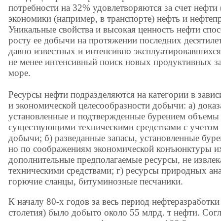
потребности на 32% удовлетворяются за счет нефти 
экономики (например, в транспорте) нефть и нефте
Уникальные свойства и высокая ценность нефти спо
росту ее добычи на протяжении последних десятиле
давно известных и интенсивно эксплуатировавшихс
не менее интенсивный поиск новых продуктивных за
море.
Ресурсы нефти подразделяются на категории в завис
и экономической целесообразности добычи: а) доказ
установленные и подтвержденные бурением объемы
существующими техническими средствами с учетом 
добычи; б) разведанные запасы, установленные буре
но по соображениям экономической конъюнктуры их
дополнительные предполагаемые ресурсы, не извле
техническими средствами; г) ресурсы природных ана
горючие сланцы, битуминозные песчаники.
К началу 80-х годов за весь период нефтеразработки
столетия) было добыто около 55 млрд. т нефти. Сог