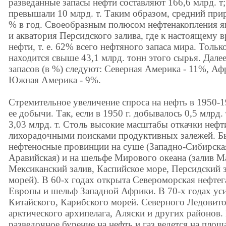
разведанные запасы нефти составляют 166,6 млрд. т; 
превышали 10 млрд. т. Таким образом, средний прир
% в год. Своеобразным полюсом нефтенакопления я
и акватория Персидского залива, где к настоящему 
нефти, т. е. 62% всего нефтяного запаса мира. Толь
находится свыше 43,1 млрд. тонн этого сырья. Дале
запасов (в %) следуют: Северная Америка - 11%, А
Южная Америка - 9%.
Стремительное увеличение спроса на нефть в 1950-1
ее добычи. Так, если в 1950 г. добывалось 0,5 млрд. т, 
3,03 млрд. т. Столь высокие масштабы откачки неф
лихорадочными поисками продуктивных залежей. 
нефтеносные провинции на суше (Западно-Сибирска
Аравийская) и на шельфе Мирового океана (залив М
Мексиканский залив, Каспийское море, Персидский 
морей). В 60-х годах открыта Североморская нефте
Европы и шельф Западной Африки. В 70-х годах ус
Китайского, Карибского морей. Северного Ледовито
арктического архипелага, Аляски и других районов.
разведочное бурение на нефть и газ ведется на пл