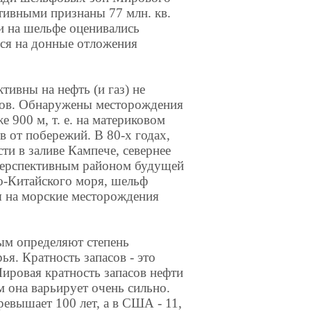
ктивными признаны 77 млн. кв.
и на шельфе оценивались
тся на донные отложения
тивны на нефть (и газ) не
нов. Обнаружены месторождения
е 900 м, т. е. на материковом
в от побережий. В 80-х годах,
и в заливе Кампече, севернее
перспективным районом будущей
-Китайского моря, шельф
я на морские месторождения
м определяют степень
я. Кратность запасов - это
ировая кратность запасов нефти
м она варьирует очень сильно.
превышает 100 лет, а в США - 11,