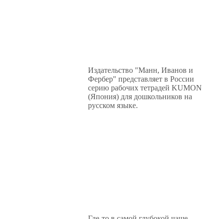
Издательство "Манн, Иванов и
Фербер" представляет в России
серию рабочих тетрадей KUMON
(Япония) для дошкольников на
русском языке.
Где-то в самой глубокой чаще