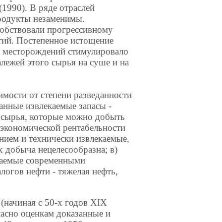
(1990). В ряде отраслей
продукты незаменимы.
собствовали прогрессивному
тий. Постепенное истощение
я месторождений стимулировало
лежей этого сырья на суше и на
имости от степени разведанности
анные извлекаемые запасы -
 сырья, которые можно добыть
экономической рентабельности
нием и технически извлекаемые,
 добыча нецелесообразна; в)
каемые современными
логов нефти - тяжелая нефть,
 (начиная с 50-х годов XIX
ласно оценкам доказанные и