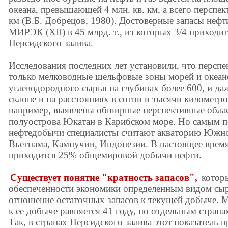
океана, превышающей 4 млн. кв. км, а всего перспе
км (В.Б. Добрецов, 1980). Достоверные запасы нефт
МИРЭК (XII) в 45 млрд. т., из которых 3/4 приходи
Персидского залива.
Исследования последних лет установили, что перспек
только мелководные шельфовые зоны морей и океа
углеводородного сырья на глубинах более 600, и даж
склоне и на расстояниях в сотни и тысячи километро
например, выявлены обширные перспективные област
полуострова Юкатан в Карибском море. Но самым 
нефтедобычи специалисты считают акваторию Южно
Вьетнама, Кампучии, Индонезии. В настоящее врем
приходится 25% общемировой добычи нефти.
Существует понятие "кратность запасов",
которы
обеспеченности экономики определенным видом сырь
отношение остаточных запасов к текущей добыче. М
к ее добыче равняется 41 году, по отдельным страна
Так, в странах Персидского залива этот показатель 