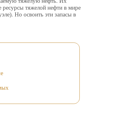
ваемую тяжелую нефть. Их
е ресурсы тяжелой нефти в мире
уэле). Но освоить эти запасы в
ые
емых