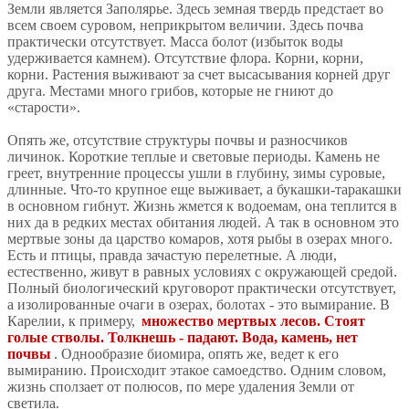
Земли является Заполярье. Здесь земная твердь предстает во
всем своем суровом, неприкрытом величии. Здесь почва
практически отсутствует. Масса болот (избыток воды
удерживается камнем). Отсутствие флора. Корни, корни,
корни. Растения выживают за счет высасывания корней друг
друга. Местами много грибов, которые не гниют до
«старости».
Опять же, отсутствие структуры почвы и разносчиков
личинок. Короткие теплые и световые периоды. Камень не
греет, внутренние процессы ушли в глубину, зимы суровые,
длинные. Что-то крупное еще выживает, а букашки-таракашки
в основном гибнут. Жизнь жмется к водоемам, она теплится в
них да в редких местах обитания людей. А так в основном это
мертвые зоны да царство комаров, хотя рыбы в озерах много.
Есть и птицы, правда зачастую перелетные. А люди,
естественно, живут в равных условиях с окружающей средой.
Полный биологический круговорот практически отсутствует,
а изолированные очаги в озерах, болотах - это вымирание. В
Карелии, к примеру,
множество мертвых лесов. Стоят
голые стволы. Толкнешь - падают. Вода, камень, нет
почвы
. Однообразие биомира, опять же, ведет к его
вымиранию. Происходит этакое самоедство. Одним словом,
жизнь сползает от полюсов, по мере удаления Земли от
светила.