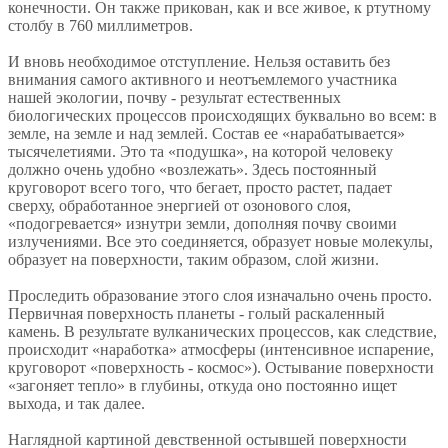
конечности. Он также прикован, как и все живое, к ртутному
столбу в 760 миллиметров.
И вновь необходимое отступление. Нельзя оставить без
внимания самого активного и неотъемлемого участника
нашей экологии, почву - результат естественных
биологических процессов происходящих буквально во всем: в
земле, на земле и над землей. Состав ее «нарабатывается»
тысячелетиями. Это та «подушка», на которой человеку
должно очень удобно «возлежать». Здесь постоянный
круговорот всего того, что бегает, просто растет, падает
сверху, обработанное энергией от озонового слоя,
«подогревается» изнутри земли, дополняя почву своими
излучениями. Все это соединяется, образует новые молекулы,
образует на поверхности, таким образом, слой жизни.
Проследить образование этого слоя изначально очень просто.
Первичная поверхность планеты - голый раскаленный
камень. В результате вулканических процессов, как следствие,
происходит «наработка» атмосферы (интенсивное испарение,
круговорот «поверхность - космос»). Остывание поверхности
«загоняет тепло» в глубины, откуда оно постоянно ищет
выхода, и так далее.
Наглядной картиной девственной остывшей поверхности