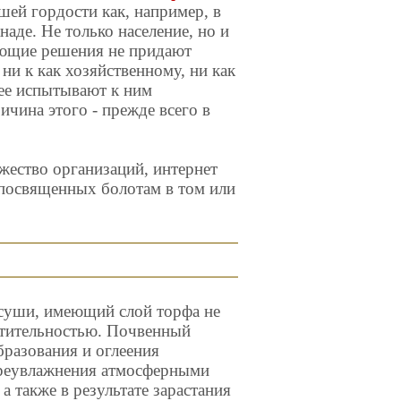
шей гордости как, например, в
аде. Не только население, но и
ающие решения не придают
ни к как хозяйственному, ни как
рее испытывают к ним
чина этого - прежде всего в
жество организаций, интернет
 посвященных болотам в том или
суши, имеющий слой торфа не
стительностью. Почвенный
бразования и оглеения
переувлажнения атмосферными
 также в результате зарастания