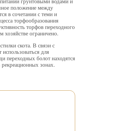
питании грунтовыми водами и
чное положение между
ся в сочетании с теми и
оцесса торфообразования
уктивность торфов переходного
ом хозяйстве ограничено.
тилки скота. В связи с
т использоваться для
ди переходных болот находятся
в рекреационных зонах.