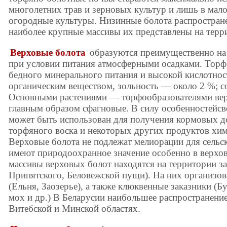
многолетних трав и зерновых культур и лишь в мал
огородные культуры. Низинные болота распростране
наиболее крупные массивы их представлены на терр
Верховые болота
образуются преимущественно на
при условии питания атмосферными осадками. Торф
бедного минерального питания и высокой кислотнос
органическим веществом, зольность — около 2 %; со
Основными растениями — торфообразователями вер
главным образом сфагновые. В силу особенностейсв
может быть использован для получения кормовых до
торфяного воска и некоторых других продуктов хи
Верховые болота не подлежат мелиорации для сельс
имеют природоохранное значение особенно в верхо
массивы верховых болот находятся на территории за
Припятского, Беловежской пущи). На них организов
(Ельня, Заозерье), а также клюквенные заказники (Б
мох и др.) В Беларусии наибольшее распространени
Витебской и Минской областях.