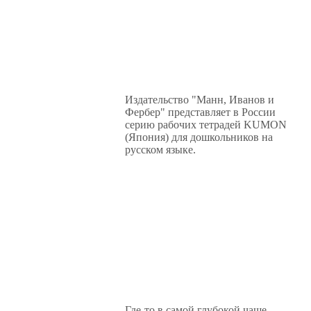
Издательство "Манн, Иванов и
Фербер" представляет в России
серию рабочих тетрадей KUMON
(Япония) для дошкольников на
русском языке.
Где-то в самой глубокой чаще