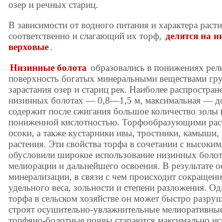
озер и речных стариц.
В зависимости от водного питания и характера расти
соответственно и слагающий их торф,
делятся на н
верховые
.
Низинные болота
образовались в понижениях рель
поверхность богатых минеральными веществами гру
зарастания озер и стариц рек. Наиболее распростра
низинных болотах — 0,8—1,5 м, максимальная — д
содержит после сжигания большое количество золы 
пониженной кислотностью. Торфообразующими рас
осоки, а также кустарники ивы, тростники, камыши,
растения. Эти свойства торфа в сочетании с высоким
обусловили широкое использование низинных болот 
мелиорации и дальнейшего освоения. В результате 
минерализации, в связи с чем происходит сокращени
удельного веса, зольности и степени разложения. О
торфа в сельском хозяйстве он может быстро разруш
строят осушительно-увлажнительные мелиоративные
торфяно-болотные почвы стараются максимально ис