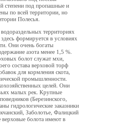
ой степени под пропашные и
ны по всей территории, но
итории Полесья.
 водораздельных территориях
 здесь формируется в условиях
ти. Они очень богаты
держание азота менее 1,5 %.
ховых болот служат мхи,
оего состава верховой торф
бавок для кормления скота,
мической промышленности.
кохозяйственных целей. Они
вьях малых рек. Крупные
поведников (Березинского,
аны гидрологические заказники
укчанский, Заболотье, Фалицкий
е верховые болота имеют в