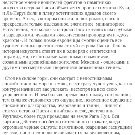
нелестное мнение водителей фрегатов о памятниках
искусства острова Пасхи объясняется просто: спутники Кука,
и Ла-Перуз были в плену эстетических идеалов своего
времени. А век, в котором они жили, век рококо, считал
прекрасным только изысканное, элегантное, миниатюрное.
Естественно, что колоссы острова Пасхи казались им грубыми
и варварскими, чуждыми классическим пропорциям и «духу
красоты». И только позже европейцы смогли оценить все
художественные достоинства статуй острова Пасхи. Теперь
история искусства ставит их в один ряд с египетскими
пирамидами, гигантскими каменными изваяниями,
созданными древнейшими жителями Мексики - ольмеками и
другими бессмертными творениями безымянных гениев.
«Стоя на склоне горы, они смотрят с непостижимым
спокойствием на море и землю, и тут сразу чувствуешь, как их
контуры начинают вас увлекать, несмотря на всю свою
упрощенность. И чем больше предаешься такому созерцанию,
тем сильнее становится это ощущение, неизменное ощущение
спокойного благородства, очарования и тайны, - пишет о
статуях острова Пасхи английская исследовательница
Раутледж, более года проведшая на земле Рапа-Нуи. Вся
картина действует особенно интенсивно на закате, когда
огромные черные силуэты памятников, озаренные гаснущими
лучами, посте-пенно вырисовываются на великолепном,