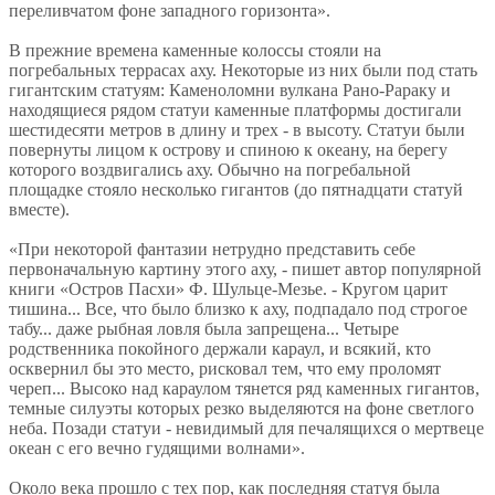
переливчатом фоне западного горизонта».
В прежние времена каменные колоссы стояли на
погребальных террасах аху. Некоторые из них были под стать
гигантским статуям: Каменоломни вулкана Рано-Рараку и
находящиеся рядом статуи каменные платформы достигали
шестидесяти метров в длину и трех - в высоту. Статуи были
повернуты лицом к острову и спиною к океану, на берегу
которого воздвигались аху. Обычно на погребальной
площадке стояло несколько гигантов (до пятнадцати статуй
вместе).
«При некоторой фантазии нетрудно представить себе
первоначальную картину этого аху, - пишет автор популярной
книги «Остров Пасхи» Ф. Шульце-Мезье. - Кругом царит
тишина... Все, что было близко к аху, подпадало под строгое
табу... даже рыбная ловля была запрещена... Четыре
родственника покойного держали караул, и всякий, кто
осквернил бы это место, рисковал тем, что ему проломят
череп... Высоко над караулом тянется ряд каменных гигантов,
темные силуэты которых резко выделяются на фоне светлого
неба. Позади статуи - невидимый для печалящихся о мертвеце
океан с его вечно гудящими волнами».
Около века прошло с тех пор, как последняя статуя была