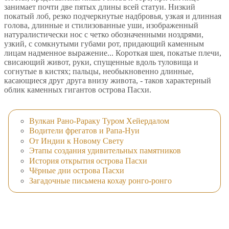
занимает почти две пятых длины всей статуи. Низкий
покатый лоб, резко подчеркнутые надбровья, узкая и длинная
голова, длинные и стилизованные уши, изображенный
натуралистически нос с четко обозначенными ноздрями,
узкий, с сомкнутыми губами рот, придающий каменным
лицам надменное выражение... Короткая шея, покатые плечи,
свисающий живот, руки, спущенные вдоль туловища и
согнутые в кистях; пальцы, необыкновенно длинные,
касающиеся друг друга внизу живота, - таков характерный
облик каменных гигантов острова Пасхи.
Вулкан Рано-Рараку Туром Хейердалом
Водители фрегатов и Рапа-Нуи
От Индии к Новому Свету
Этапы создания удивительных памятников
История открытия острова Пасхи
Чёрные дни острова Пасхи
Загадочные письмена кохау ронго-ронго