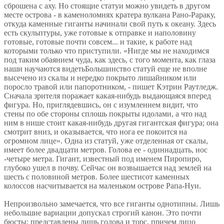
сброшена с аху. Но стоящие статуи можно увидеть в другом
месте острова - в каменоломнях кратера вулкана Рано-Рараку,
откуда каменные гиганты начинали свой путь к океану. Здесь
есть скульптуры, уже готовые к отправке и наполовину
готовые, готовые почти совсем... и такие, к работе над
которыми только что приступили. «Нигде мы не находимся
под таким обаянием чуда, как здесь, с того момента, как глаза
наши научаются видетьБольшинство статуй еще не вполне
высечено из скалы и нередко покрыто лишайником или
поросло травой или папоротником, - пишет Кэтрин Раутледж.
Сначала зрителя поражает какая-нибудь выдающаяся вперед
фигура. Но, приглядевшись, он с изумлением видит, что
стены по обе стороны сплошь покрыты идолами, а что над
ним в нише стоит какая-нибудь другая гигантская фигура; она
смотрит вниз, и оказывается, что нога ее покоится на
огромном лице». Одна из статуй, уже отделенная от скалы,
имеет более двадцати метров. Голова ее - одиннадцать, нос
-четыре метра. Гигант, известный под именем Пиропиро,
глубоко ушел в почву. Сейчас он возвышается над землей на
шесть с половиной метров. Более шестисот каменных
колоссов насчитывается на маленьком острове Рапа-Нуи.
Непроизвольно замечается, что все гиганты однотипны. Лишь
небольшие вариации допускал строгий канон. Это почти
бюсты; представлены лишь голова и торс, причем лицо