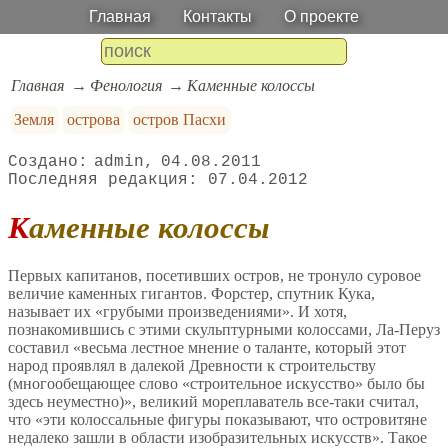
Главная
Контакты
О проекте
Главная
Фенология
Каменные колоссы
Земля
острова
остров Пасхи
admin
04.08.2011
07.04.2012
Каменные колоссы
Первых капитанов, посетивших остров, не тронуло суровое
величие каменных гигантов. Форстер, спутник Кука,
называет их «грубыми произведениями». И хотя,
познакомившись с этими скульптурными колоссами, Ла-Перуз
составил «весьма лестное мнение о таланте, который этот
народ проявлял в далекой Древности к строительству
(многообещающее слово «строительное искусство» было бы
здесь неуместно)», великий мореплаватель все-таки считал,
что «эти колоссальные фигуры показывают, что островитяне
недалеко зашли в области изобразительных искусств». Такое