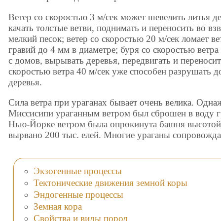
Ветер со скоростью 3 м/сек может шевелить литья де
качать толстые ветви, поднимать и переносить во в
мелкий песок; ветер со скоростью 20 м/сек ломает ве
гравий до 4 мм в диаметре; буря со скоростью ветр
с домов, вырывать деревья, передвигать и переноси
скоростью ветра 40 м/сек уже способен разрушать 
деревья.
Сила ветра при ураганах бывает очень велика. Одна
Миссисипи ураганным ветром был сброшен в воду гр
Нью-Йорке ветром была опрокинута башня высотой 6
вырвано 200 тыс. елей. Многие ураганы сопровожд
Экзогенные процессы
Тектонические движения земной коры
Эндогенные процессы
Земная кора
Свойства и виды пород