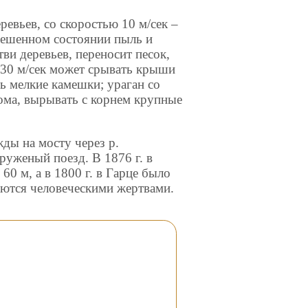
ревьев, со скоростью 10 м/сек –
звешенном состоянии пыль и
тви деревьев, переносит песок,
а 30 м/сек может срывать крыши
ть мелкие камешки; ураган со
дома, вырывать с корнем крупные
жды на мосту через р.
уженый поезд. В 1876 г. в
0 м, а в 1800 г. в Гарце было
аются человеческими жертвами.