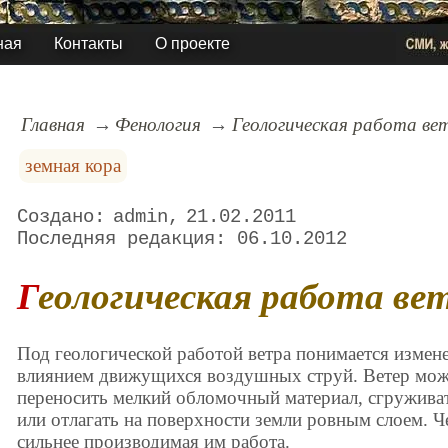
ная
Контакты
О проекте
Главная
Фенология
Геологическая работа ве
земная кора
admin
21.02.2011
06.10.2012
Геологическая работа ве
Под геологической работой ветра понимается измен
влиянием движущихся воздушных струй. Ветер мож
переносить мелкий обломочный материал, сгруживат
или отлагать на поверхности земли ровным слоем. Ч
сильнее производимая им работа.