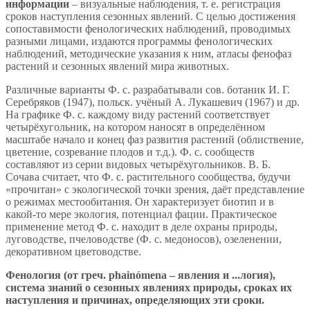
информации
– визуальные наблюдения, т. е. регистрация
сроков наступления сезонных явлений. С целью достижения
сопоставимости фенологических наблюдений, проводимых
разными лицами, издаются программы фенологических
наблюдений, методические указания к ним, атласы фенофаз
растений и сезонных явлений мира животных.
Различные варианты Ф. с. разрабатывали сов. ботаник И. Г.
Серебряков (1947), польск. учёный А. Лукашевич (1967) и др.
На графике Ф. с. каждому виду растений соответствует
четырёхугольник, на котором наносят в определённом
масштабе начало и конец фаз развития растений (облиствение,
цветение, созревание плодов и т.д.). Ф. с. сообществ
составляют из серии видовых четырёхугольников. В. Б.
Сочава считает, что Ф. с. растительного сообщества, будучи
«прочитан» с экологической точки зрения, даёт представление
о режимах местообитания. Он характеризует биотип и в
какой-то мере экология, потенциал фации. Практическое
применение метод Ф. с. находит в деле охраны природы,
луговодстве, пчеловодстве (Ф. с. медоносов), озеленении,
декоративном цветоводстве.
Фенология (от греч. phainómena – явления и ...логия),
система знаний о сезонных явлениях природы, сроках их
наступления и причинах, определяющих эти сроки.