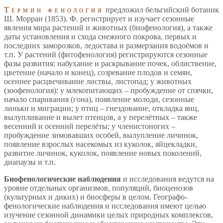
Термин фенология
предложил бельгийский ботаник
Ш. Морран (1853). Ф. регистрирует и изучает сезонные
явления мира растений и животных (биофенология), а также
даты установления и схода снежного покрова, первых и
последних заморозков, ледостава и размерзания водоёмов и
т.п. У растений (фитофенология) регистрируются сезонные
фазы развития: набухание и раскрывание почек, облиствение,
цветение (начало и конец), созревание плодов и семян,
осеннее расцвечивание листвы, листопад; у животных
(зоофенология): у млекопитающих – пробуждение от спячки,
начало спаривания (гона), появление молоди, сезонные
линьки и миграции; у птиц – гнездование, откладка яиц,
вылупливание и вылет птенцов, а у перелётных – также
весенний и осенний перелёты; у членистоногих –
пробуждение зимовавших особей, вылупление личинок,
появление взрослых насекомых из куколок, яйцекладки,
развитие личинок, куколок, появление новых поколений,
диапаузы и т.п.
Биофенологические наблюдения
и исследования ведутся на
уровне отдельных организмов, популяций, биоценозов
(культурных и диких) и биосферы в целом. Географо-
фенологические наблюдения и исследования имеют целью
изучение сезонной динамики целых природных комплексов,