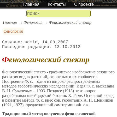
Главная
Контакты
О проекте
Главная
Фенология
Фенологический спектр
фенология
admin
14.08.2007
13.10.2012
Фенологический спектр
Фенологический спектр - графическое изображение сезонного
развития видов растений, животных и их сообществ.
Построение Ф. с. – один из широко распространённых
методов геоботанических исследований. Идея Ф. с. высказана
В. Н. Сукачевым в 1903. Позднее (1918) этот вопрос
разрабатывал швейцарский ботаник Х. Гаме. Основной вклад
в развитие метода Ф. с. внёс сов. геоботаник А. П. Шенников
(1921, 1927), предложивший сам термин «Ф. с.».
Традиционный метод получения фенологической