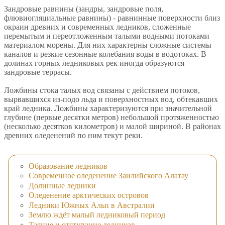
Зандровые равнины (зандры, зандровые поля,
флювиогляциальные равнины) - равнинные поверхности близ
окраин древних и современных ледников, сложенные
перемытым и переотложенным талыми водными потоками
материалом морены. Для них характерны сложные системы
каналов и резкие сезонные колебания воды в водотоках. В
долинах горных ледниковых рек иногда образуются
зандровые террасы.
Ложбины стока талых вод связаны с действием потоков,
вырвавшихся из-подо льда и поверхностных вод, обтекавших
край ледника. Ложбины характеризуются при значительной
глубине (первые десятки метров) небольшой протяженностью
(несколько десятков километров) и малой шириной. В районах
древних оледенений по ним текут реки.
Образование ледников
Современное оледенение Заилийского Алатау
Долинные ледники
Оледенение арктических островов
Ледники Южных Альп в Австралии
Землю ждёт малый ледниковый период
Таяние и отступание ледников