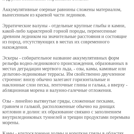
Аккумулятивные озерные равнины сложены материалом,
вынесенным из краевой части ледников.
Эрратические валуны - отдельные крупные глыбы и камни,
какой-либо характерной горной породы, перенесенные
древним ледником на значительные расстояния и состоящие
из пород, отсутствующих в местах их современного
нахождения.
Эскеры - собирательное название аккумулятивных форм
рельефа водно-ледникового происхождения, образованных в
местах деградации мертвого льда, - озы, камы, камовые или
дельтово-ледниковые террасы. Им свойственно двучленное
строение: внизу обычно залегают горизонтальные и
наклонные слои песка, ленточные глины и галька, а вверху -
абляционная морена и валунно-галечные отложения.
Озы - линейно вытянутые гряды, сложенные песками,
гравием и галькой, расположенные обычно на днищах
котловин и долин: их образование связано с заполнением
внутриледниковых туннелей и трещин продуктами перемыва
морены.
Камы - крутосклонные холмы и короткие гряды в областях