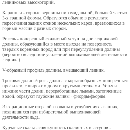
ледниковых высокогорий.
Карлинги - горные вершины пирамидальной, большей частью
3-х гранной формы. Образуются обычно в результате
пересечения задних стенок нескольких каров, врезающихся в
горный массив с разных сторон.
Ригель - поперечный скалистый уступ на дне ледниковой
долины, образующийся в месте выхода на поверхность
твердых коренных пород или при переуглублении долины
(вероятно вследствие усиленной выпахивающей деятельности
ледника).
V-образный профиль долины, вмещающий ледник.
Троговая долина/трог - долина с корытообразным поперечным
профилем, с широким дном и крутыми стенками. Устья и
нижние части долин, переработанные льдами, затопленные
водой, образуют глубокие заливы - фиорды/фьорды.
Экзарационные озера образованы в углублениях - ваннах,
появившихся при избирательной выпахивающей
деятельности льда.
Курчавые скалы - совокупность скалистых выступов -