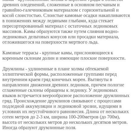
древних оледенений, сложенные в основном песчаным и
гравийно-галечниковым материалом с горизонтальной и
косой слоистостью. Слоистые камовые осадки накапливаются
в понижениях между ледяными глыбами, куда стекает
пересортированный материал с остаточных ледниковых
массивов. Камы образуются также путем слияния водно-
ледниковых дельтовых конусов или просадки материала,
отложившегося на поверхности мертвого льда.
Камовые террасы - крупные камы, прислоняющиеся к
коренным склонам долин и имеющие плоские поверхности.
Друмлины - удлиненные в плане холмы обтекаемой
эллиптической формы, расположенные группами перед
внутренним краем гряд конечных морен. Вытянуты в
направлении движения древних ледников, причем пологие
сглаженные склоны обращены к леднику. У ледниковых
языков встречается веерообразное расположение друмлинных
гряд. Происхождение друмлинов связывают с процессами
подледной аккумуляции и ледниковой эрозии, идущими в
условиях их неустойчивого равновесия. Длина от нескольких
сотен метров до 2-3 км, ширина 100-200метров (до 700м),
высота от нескольких метров до нескольких десятков метров.
Иногда образуют друмлинные поля.