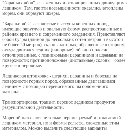
"бараньих лбов", сглаженных и отполированных движущимся
ледником. Там, где эти возвышенности оказались затоплены
морем, они образуют шхеры.
"Бараньи лбы" - скалистые выступы коренных пород,
имеющие округлую и овальную форму, распространенные в
районах древнего и современного оледенения. Представляют
собой бугры (длиной до нескольких сотен метров и высотой
не более 50 метров), склоны которых, обращенные в сторону,
откуда двигался ледник (напорные), обычно пологие,
отполированные, с ледниковыми царапинами и шрамами на
поверхности; противоположные (дистальные) склоны - более
крутые и неровные.
Ледниковая штриховка - штрихи, царапины и борозды на
поверхности горных пород, образованные двигавшимся
ледником с помощью переносимого им обломочного
материала.
Транспортировка, транзит, перенос ледником продуктов
разрушительной деятельности.
Мореной называют не только перемещаемый и отлагаемый
ледником материал, но и формы рельефа, сложенные этим
материалом. Можно выделить следующие варианты