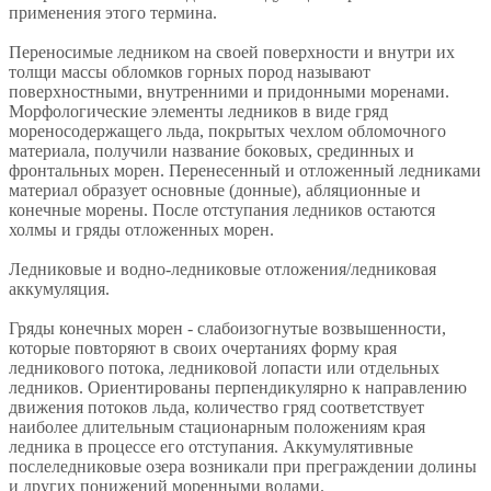
применения этого термина.
Переносимые ледником на своей поверхности и внутри их
толщи массы обломков горных пород называют
поверхностными, внутренними и придонными моренами.
Морфологические элементы ледников в виде гряд
мореносодержащего льда, покрытых чехлом обломочного
материала, получили название боковых, срединных и
фронтальных морен. Перенесенный и отложенный ледниками
материал образует основные (донные), абляционные и
конечные морены. После отступания ледников остаются
холмы и гряды отложенных морен.
Ледниковые и водно-ледниковые отложения/ледниковая
аккумуляция.
Гряды конечных морен - слабоизогнутые возвышенности,
которые повторяют в своих очертаниях форму края
ледникового потока, ледниковой лопасти или отдельных
ледников. Ориентированы перпендикулярно к направлению
движения потоков льда, количество гряд соответствует
наиболее длительным стационарным положениям края
ледника в процессе его отступания. Аккумулятивные
послеледниковые озера возникали при преграждении долины
и других понижений моренными волами.