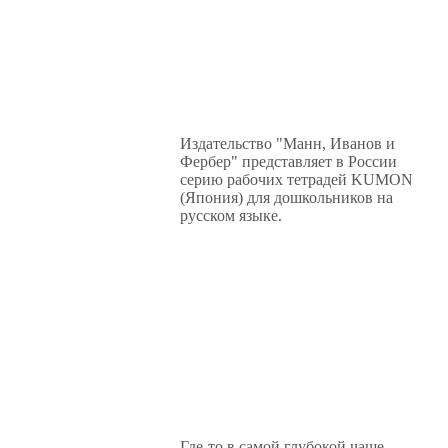
Издательство "Манн, Иванов и
Фербер" представляет в России
серию рабочих тетрадей KUMON
(Япония) для дошкольников на
русском языке.
Где-то в самой глубокой чаще