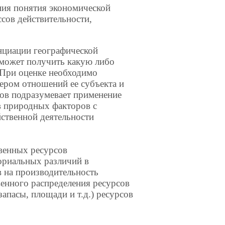
ния понятия экономической
сов действительности,
нциации географической
 может получить какую либо
 При оценке необходимо
ером отношений ее субъекта и
сов подразумевает применение
тв природных факторов с
ственной деятельности
твенных ресурсов
ориальных различий в
в на производительность
енного распределения ресурсов
апасы, площади и т.д.) ресурсов