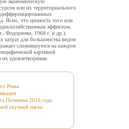
ьную экономическую
сурсов или их территориального
в дифференцированных
. Ясно, что ценность того или
роднохозяйственным эффектом,
, Федоренко, 1968 г. и др.).
х затрат для большинства видов
тражает сложившуюся на каждом
специфической картиной
 их удовлетворения.
его Рима
фикация
га Пелевина 2016 года
амой скучной науке