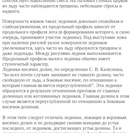
способствует накоплению снега. На тыловых стенках цирков
во льду часто наблюдаются трещины, небольшие сбросы и
надвиги.
Поверхность языков таких ледников довольно спокойная и
слабозагрязненная, их продольный профиль зависит от
продольного профиля лота (в формировании которого, в свою
очередь, принимают участие ледники). Над выступами ложа
при наличии ригелей уклон поверхности ледников
увеличивается, здесь часто во льду образуются трещины и
даже ледопады. Между ригелями ледник выполаживается.
Продольный профиль малого ледника обычно имеет
ступенчатый характер.
Ледники висячих долин, по определению С. В. Калесника,
“во всех почти случаях занимают не главную долину, часто
свободную от льда, а боковые висячие, по отношению к
которым главная является переуглубленной”. Эти ледники
образуются в результате отчленения притоков от главных
долинных или котловинных ледников. Главная долина в этом
случае является переуглубленной по отношению к боковым
висячим долинам.
В этом типе следует отличать ледники, лежащие в верховьях
висячих долин и не доходящие своими концами до устья
последних, от ледников, достигающих устья долины. Та и