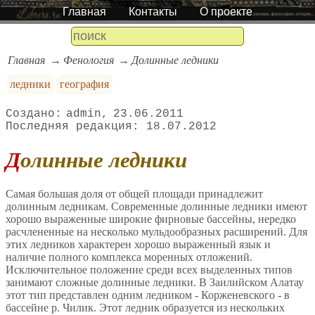
Главная
Контакты
О проекте
Главная
Фенология
Долинные ледники
ледники
география
admin
23.06.2011
18.07.2012
Долинные ледники
Самая большая доля от общей площади принадлежит
долинным ледникам. Современные долинные ледники имеют
хорошо выраженные широкие фирновые бассейны, нередко
расчлененные на несколько мульдообразных расширений. Для
этих ледников характерен хорошо выраженный язык и
наличие полного комплекса моренных отложений.
Исключительное положение среди всех выделенных типов
занимают сложные долинные ледники. В Заилийском Алатау
этот тип представлен одним ледником - Корженевского - в
бассейне р. Чилик. Этот ледник образуется из нескольких