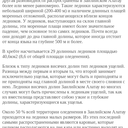
другая разновидности распространены в Заилийском Алатау
более или менее равномерно. Такие ледники характеризуются
небольшой шириной (200-400 м) и наличием длинных плащей
моренных отложений, располагающихся вблизи концов
ледников. У ледников, выступающих на склон главной
долины, эти моренные плащи имеют более значительное
падение, чем основное тело самих ледников. Почти всегда
они доходят до дна главной долины, которое иногда отстоит
от конца языка на глубине 500 м и более.
В хребте насчитывается 29 долинных ледников площадью
40,6км2 (8,6 от общей площади оледенения).
Близок к типу ледников висячих долин тип ледников ущелий.
Разница между первым и вторым та, что второй занимает
исключительно ущелья, которые могут быть и приподняты и
не приподняты над главной долиной в месте своего слияния с
нею. Ледники висячих долин Заилийском Алатау во многих
случаях могут быть причислены к ледникам ущелий, так как
их вместилища представляют собою узкие и глубокие
долины, характеризующиеся как ущелья.
Около 50 % всей территории оледенения в Заилийском Алатау
приходится на ледники малых размеров. Из этих последний
самыми распространенными являются каровые, которые
целиком располагаются на дне кара или частично выходят из