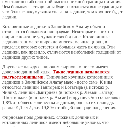
вместилищ и абсолютной высоты нижней границы питания.
Чем большая часть долины будет находиться выше границы и
чем больше аккумуляция снега на леднике, тем крупнее будет
ледник.
Котловинные ледники в Заилийском Алатау обычно
отличаются большими площадями. Некоторые из них по
ширине почти не уступают своей длине. Котловинные
ледники занимают широкие многокамерные цирки, в
пределах которых остается и большая часть их языка. Эти
ледники, как правило, отличаются наибольшей толщиной от
ледников других типов.
Другие же наряду с широким фирновым полем имеют
довольно длинный язык.
Такие ледники называются
полукотловинными
. Типичных крупных котловинных
ледников в Заилийском Алатау мало - всего семь. К ним
относятся ледники Тангырык и Богатырь (в истоках р.
Чилик), ледники Дмитриева (в истоках р. Левый Талгар),
Шнитникова (в истоках р. Аксай) и другие. Они составляют
1,8% от общего количества ледников, однако их площадь
равна 91,1 км2 , т.е. 19,8 % от общей площади оледенения.
Фирновые поля долинных, сложных долинных и
котловинных ледников имеют небольшие уклоны, что