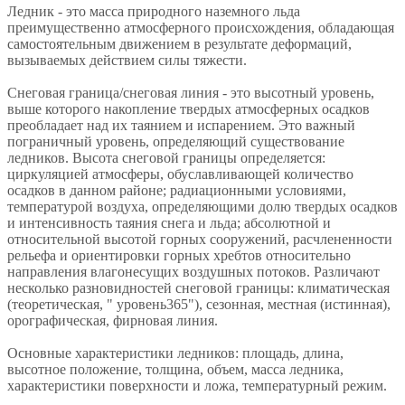
Ледник - это масса природного наземного льда
преимущественно атмосферного происхождения, обладающая
самостоятельным движением в результате деформаций,
вызываемых действием силы тяжести.
Снеговая граница/снеговая линия - это высотный уровень,
выше которого накопление твердых атмосферных осадков
преобладает над их таянием и испарением. Это важный
пограничный уровень, определяющий существование
ледников. Высота снеговой границы определяется:
циркуляцией атмосферы, обуславливающей количество
осадков в данном районе; радиационными условиями,
температурой воздуха, определяющими долю твердых осадков
и интенсивность таяния снега и льда; абсолютной и
относительной высотой горных сооружений, расчлененности
рельефа и ориентировки горных хребтов относительно
направления влагонесущих воздушных потоков. Различают
несколько разновидностей снеговой границы: климатическая
(теоретическая, " уровень365"), сезонная, местная (истинная),
орографическая, фирновая линия.
Основные характеристики ледников: площадь, длина,
высотное положение, толщина, объем, масса ледника,
характеристики поверхности и ложа, температурный режим.