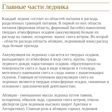
Главные части ледника
Каждый ледник состоит из областей питания и расхода,
разделенных границей питания. В первой из них области
питания (фирновая область, фирновый бассейн) накопление
твердых атмосферных осадков (аккумуляция) больше их
расхода на таяние, испарение, вынос снега ветром. Во второй
- области расхода (область абляции, ледниковый язык) расход
льда больше прихода.
Аккумуляция на ледниках слагается из твердых осадков,
выпадающих из атмосферы в виде снега, крупы, града,
ледяного дождя; нарастающих осадков, образующихся на
поверхности снега и льда в виде изморози и гололеда;
метелевого навевания снега и схода лавин с вышележащих
склонов. Главным источником аккумуляции снега на
ледниках являются твердые атмосферные осадки, связанные в
основном с циклонической деятельностью.
Абляция - уменьшение массы ледника путем таяния,
испарения, обвалов льда, сдувания снега ветром, откола
айсбергов (для ледников высоких широт Арктики и
Антарктики). Главная роль в абляции горных ледников