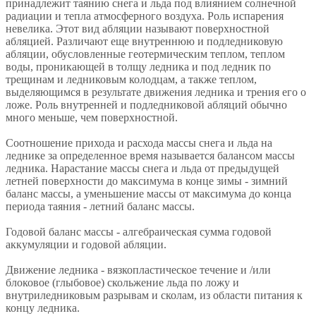
принадлежит таянию снега и льда под влиянием солнечной
радиации и тепла атмосферного воздуха. Роль испарения
невелика. Этот вид абляции называют поверхностной
абляцией. Различают еще внутреннюю и подледниковую
абляции, обусловленные геотермическим теплом, теплом
воды, проникающей в толщу ледника и под ледник по
трещинам и ледниковым колодцам, а также теплом,
выделяющимся в результате движения ледника и трения его о
ложе. Роль внутренней и подледниковой абляций обычно
много меньше, чем поверхностной.
Соотношение прихода и расхода массы снега и льда на
леднике за определенное время называется балансом массы
ледника. Нарастание массы снега и льда от предыдущей
летней поверхности до максимума в конце зимы - зимний
баланс массы, а уменьшение массы от максимума до конца
периода таяния - летний баланс массы.
Годовой баланс массы - алгебраическая сумма годовой
аккумуляции и годовой абляции.
Движение ледника - вязкопластическое течение и /или
блоковое (глыбовое) скольжение льда по ложу и
внутриледниковым разрывам и сколам, из области питания к
концу ледника.