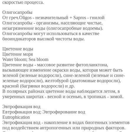
скоростью процесса.
Олигосапробы
От греч.Oligos - незначительный + Sapros - гнилой
Олигосапробы - организмы, населяющие чистые,
незагрязненние воды (олигосапробные водоемы).
Олигосапробы могут использоваться в качестве
биоиндикаторов высокой чистоты воды.
Цветение воды
Цветение моря
Water bloom; Sea bloom
Цветение воды - массовое развитие фитопланктона,
вызывающее изменение окраски воды, которая может быть
зеленой (зеленые водоросли), сине-зеленой (зеленые и сине-
зеленые водоросли), желтобурой (диатомовые водоросли),
красной (багрянки водоросли) и др.
В полярных районах цветение воды наблюдается летом, в
умеренных широтах - весной и осенью, в тропиках - зимой.
Эвтрофикация вод
Евтрофикация вод; Эвтрофирование вод
Eutrophication
Эвтрофикация вод - накопление в водах биогенных элементов
под воздействием антропогенных или природных факторов.