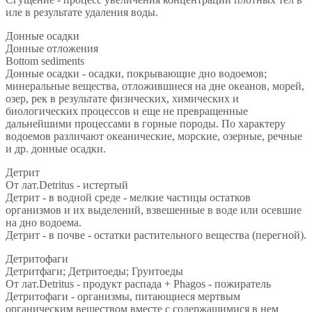
иле в результате удаления воды.
Донные осадки
Донные отложения
Bottom sediments
Донные осадки - осадки, покрывающие дно водоемов;
минеральные вещества, отложившиеся на дне океанов, морей,
озер, рек в результате физических, химических и
биологических процессов и еще не превращенные
дальнейшими процессами в горные породы. По характеру
водоемов различают океанические, морские, озерные, речные
и др. донные осадки.
Детрит
От лат.Detritus - истертый
Детрит - в водной среде - мелкие частицы остатков
организмов и их выделений, взвешенные в воде или осевшие
на дно водоема.
Детрит - в почве - остатки растительного вещества (перегной).
Детритофаги
Детритфаги; Детритоеды; Грунтоеды
От лат.Detritus - продукт распада + Phagos - пожиратель
Детритофаги - организмы, питающиеся мертвым
органическим веществом вместе с содержащимися в нем