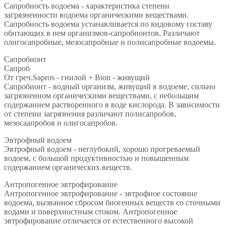
Сапробность водоема - характеристика степени
загрязненности водоема органическими веществами.
Сапробность водоема устанавливается по видовому составу
обитающих в нем организмов-сапробионтов. Различают
олигосапробные, мезосапробные и полисапробные водоемы.
Сапробионт
Сапроб
От греч.Sapros - гнилой + Bion - живущий
Сапробионт - водный организм, живущий в водоеме, сильно
загрязненном органическими веществами, с небольшим
содержанием растворенного в воде кислорода. В зависимости
от степени загрязнения различают полисапробов,
мезосаапробов и олигосапробов.
Эвтрофный водоем
Эвтрофный водоем - неглубокий, хорошо прогреваемый
водоем, с большой продуктивностью и повышенным
содержанием органических веществ.
Антропогенное эвтрофирование
Антропогенное эвтрофирование - эвтрофное состояние
водоема, вызванное сбросом биогенных веществ со сточными
водами и поверхностным стоком. Антропогенное
эвтрофирование отличается от естественного высокой