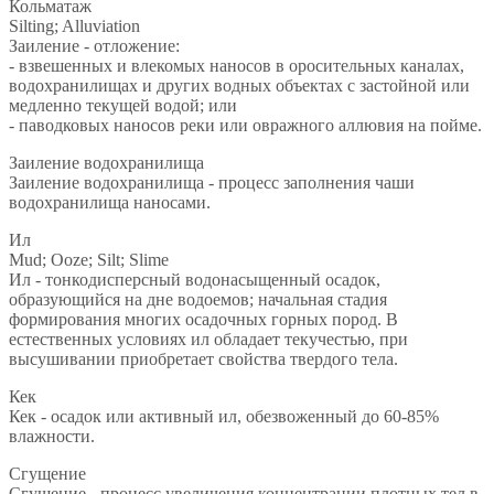
Кольматаж
Silting; Alluviation
Заиление - отложение:
- взвешенных и влекомых наносов в оросительных каналах,
водохранилищах и других водных объектах с застойной или
медленно текущей водой; или
- паводковых наносов реки или овражного аллювия на пойме.
Заиление водохранилища
Заиление водохранилища - процесс заполнения чаши
водохранилища наносами.
Ил
Mud; Ooze; Silt; Slime
Ил - тонкодисперсный водонасыщенный осадок,
образующийся на дне водоемов; начальная стадия
формирования многих осадочных горных пород. В
естественных условиях ил обладает текучестью, при
высушивании приобретает свойства твердого тела.
Кек
Кек - осадок или активный ил, обезвоженный до 60-85%
влажности.
Сгущение
Сгущение - процесс увеличения концентрации плотных тел в