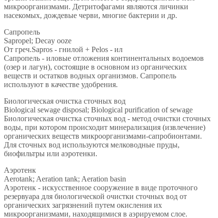
микроорганизмами. Детритофагами являются личинки
насекомых, дождевые черви, многие бактерии и др.
Сапропель
Sapropel; Decay ooze
От греч.Sapros - гнилой + Pelos - ил
Сапропель - иловые отложения континентальных водоемов
(озер и лагун), состоящие в основном из органических
веществ и остатков водных организмов. Сапропель
используют в качестве удобрения.
Биологическая очистка сточных вод
Biological sewage disposal; Biological purification of sewage
Биологическая очистка сточных вод - метод очистки сточных
воды, при котором происходит минерализация (извлечение)
органических веществ микроорганизмами-сапробионтами.
Для сточных вод используются мелководные пруды,
биофильтры или аэротенки.
Аэротенк
Aerotank; Aeration tank; Aeration basin
Аэротенк - искусственное сооружение в виде проточного
резервуара для биологической очистки сточных вод от
органических загрязнений путем окисления их
микроорганизмами, находящимися в аэрируемом слое.