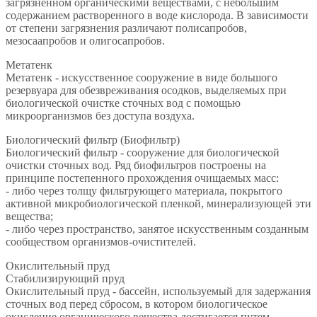
загрязненном органическими веществами, с небольшим
содержанием растворенного в воде кислорода. В зависимости
от степени загрязнения различают полисапробов,
мезосаапробов и олигосапробов.
Метатенк
Метатенк - искусственное сооружение в виде большого
резервуара для обезвреживания осодков, выделяемых при
биологической очистке сточных вод с помощью
микроорганизмов без доступа воздуха.
Биологический фильтр (Биофильтр)
Биологический фильтр - сооружение для биологической
очистки сточных вод. Ряд биофильтров построены на
принципе постепенного прохождения очищаемых масс:
- либо через толщу фильтрующего материала, покрытого
активной микробиологической пленкой, минерализующей эти
вещества;
- либо через пространство, занятое искусственным созданным
сообществом организмов-очистителей.
Окислительный пруд
Стабилизирующий пруд
Окислительный пруд - бассейн, используемый для задержания
сточных вод перед сбросом, в котором биологическое
окисление органического вещества достигается путем