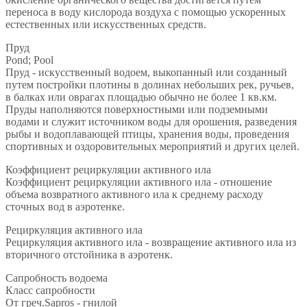
переноса в воду кислорода воздуха с помощью ускоренных
естественных или искусственных средств.
Пруд
Pond; Pool
Пруд - искусственный водоем, выкопанный или созданный
путем постройки плотины в долинах небольших рек, ручьев,
в балках или оврагах площадью обычно не более 1 кв.км.
Пруды наполняются поверхностными или подземными
водами и служит источником воды для орошения, разведения
рыбы и водоплавающей птицы, хранения воды, проведения
спортивных и оздоровительных мероприятий и других целей.
Коэффициент рециркуляции активного ила
Коэффициент рециркуляции активного ила - отношение
объема возвратного активного ила к среднему расходу
сточных вод в аэротенке.
Рециркуляция активного ила
Рециркуляция активного ила - возвращение активного ила из
вторичного отстойника в аэротенк.
Сапробность водоема
Класс сапробности
От греч.Sapros - гнилой