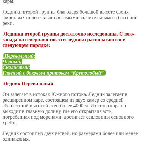
кары.
Ледники второй группы благодаря большой высоте своих
фирновых полей являются самыми значительными в бассейне
реки.
Ледники второй группы достаточно исследованы. С юго-
запада на северо-восток эти ледники располагаются в
следующем порядке:
Перевальный;
Черный;
Скалистый;
Главный с боковым притоком “Крутолобый”.
Ледник Перевальный
Он залегает в истоках Южного потока. Ледник залегает в
расширенном каре, состоящем из двух камер со средней
абсолютной высотой стен более 4000 м. Из этого кара он
выходит в главную долину, где его открытая часть,
погребенная под моренами, достигает седловины основного
хребта.
Ледник состоит из двух ветвей, но размерами более или менее
одинаковых.