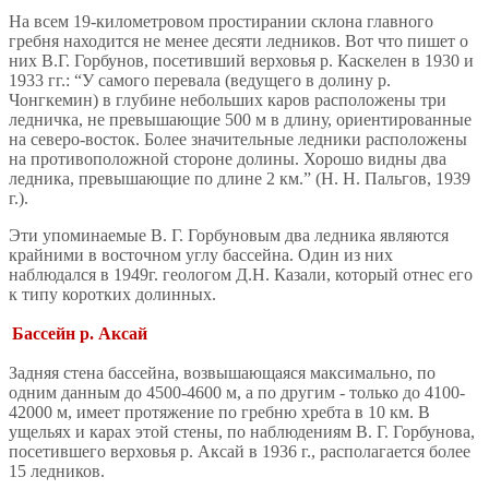
На всем 19-километровом простирании склона главного
гребня находится не менее десяти ледников. Вот что пишет о
них В.Г. Горбунов, посетивший верховья р. Каскелен в 1930 и
1933 гг.: “У самого перевала (ведущего в долину р.
Чонгкемин) в глубине небольших каров расположены три
ледничка, не превышающие 500 м в длину, ориентированные
на северо-восток. Более значительные ледники расположены
на противоположной стороне долины. Хорошо видны два
ледника, превышающие по длине 2 км.” (Н. Н. Пальгов, 1939
г.).
Эти упоминаемые В. Г. Горбуновым два ледника являются
крайними в восточном углу бассейна. Один из них
наблюдался в 1949г. геологом Д.Н. Казали, который отнес его
к типу коротких долинных.
Бассейн р. Аксай
Задняя стена бассейна, возвышающаяся максимально, по
одним данным до 4500-4600 м, а по другим - только до 4100-
42000 м, имеет протяжение по гребню хребта в 10 км. В
ущельях и карах этой стены, по наблюдениям В. Г. Горбунова,
посетившего верховья р. Аксай в 1936 г., располагается более
15 ледников.