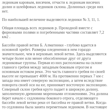
ледникам каровым, висячим, отчасти к ледникам висячих
долин и шлейфовых ледников склона. Долинных среди них
нет.
По наибольшей величине выделяются ледники № 3, 11, 1.
Общая площадь всех ледников р. Проходной вместе с
фирновыми полями и погребенными частями составляет 7,2
км2 .
Бассейн правой ветви Б. Алматинки - глубоко вдается в
основной хребет. Размеры оледенения в нем гораздо
значительнее, чем в верховьях левой ветви. Здесь выделяются
четыре более или менее обособленные друг от друга
ледниковые группы. Первая из них расположена на склоне
главного гребня между западным боковым отрогом и
основным истоком реки. Это часть главного гребня по своей
высоте не превышает 4000 м. На протяжении первых 7 км с
запада она имеет северную экспозицию, а затем вследствие
поворота своей оси на юг, принимает восточную экспозицию.
Северный склон гребня круто падает в широкую долину,
заполненную древними моренными отложениями. Эта долина
берет начало с седловины бокового отрога, отделяющего
бассейн левой ветви реки от бассейна ее правой ветви. Когда-
то седловина была занята переметным ледником. В настоящее