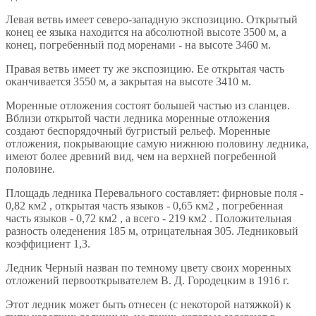
Левая ветвь имеет северо-западную экспозицию. Открытый
конец ее языка находится на абсолютной высоте 3500 м, а
конец, погребенный под моренами - на высоте 3460 м.
Правая ветвь имеет ту же экспозицию. Ее открытая часть
оканчивается 3550 м, а закрытая на высоте 3410 м.
Моренные отложения состоят большей частью из сланцев.
Вблизи открытой части ледника моренные отложения
создают беспорядочный бугристый рельеф. Моренные
отложения, покрывающие самую нижнюю половину ледника,
имеют более древний вид, чем на верхней погребенной
половине.
Площадь ледника Перевального составляет: фирновые поля -
0,82 км2 , открытая часть языков - 0,65 км2 , погребенная
часть языков - 0,72 км2 , а всего - 219 км2 . Положительная
разность оледенения 185 м, отрицательная 305. Ледниковый
коэффициент 1,3.
Ледник Черный назван по темному цвету своих моренных
отложений первооткрывателем В. Д. Городецким в 1916 г.
Этот ледник может быть отнесен (с некоторой натяжкой) к