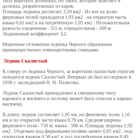
типу коротких долинных, но таких, которые залегают в
долинах, разработанных из каров.
Площадь ледника достигает 3,59 км2 . Из нее на долю
фирновых полей приходится 1,93 км2 , на открытую часть
языка 0,61 км2 и на погребенную 1,05 км2 . Положительная
разность оледенения - 311 м, отрицательная - 169 м.
Ледниковый коэффициент 3,2.
Моренные отложения ледника Черного образованы
преимущественно темноцветными сланцами.
Ледник Скалистый
К северу от ледника Черного, за коротким скалистым отрогом
находится ледник Скалистый. Впервые он был исследован в
1938 г. экспедицией Н. Н. Пальгова.
Ледник Скалистый принадлежит к смешанному типу
карового и висячего и поэтому может быть отнесен к карово-
висячему.
В длину ледник составляет 1,95 км, по финовому полю 1,16
км и по открытой части языка 0,79 км. Средняя ширина
фирнового поля - 730 м, языка - 500 м. Площадь ледника 1,92
км2 . Отдельно под фирновыми полями занято 0,85 км2 , под
открытым языком 0,58 км2 и под погребенным языком 0,49