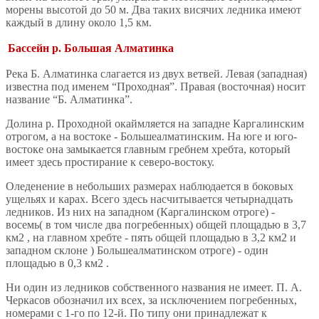
морены высотой до 50 м. Два таких висячих ледника имеют
каждый в длину около 1,5 км.
Бассейн р. Большая Алматинка
Река Б. Алматинка слагается из двух ветвей. Левая (западная)
известна под именем “Проходная”. Правая (восточная) носит
название “Б. Алматинка”.
Долина р. Проходной окаймляется на западне Каргалинским
отрогом, а на востоке - Большеалматинским. На юге и юго-
востоке она замыкается главным гребнем хребта, который
имеет здесь простирание к северо-востоку.
Оледенение в небольших размерах наблюдается в боковых
ущельях и карах. Всего здесь насчитывается четырнадцать
ледников. Из них на западном (Каргалинском отроге) -
восемь( в том числе два погребенных) общей площадью в 3,7
км2 , на главном хребте - пять общей площадью в 3,2 км2 и
западном склоне ) Большеалматинском отроге) - один
площадью в 0,3 км2 .
Ни один из ледников собственного названия не имеет. П. А.
Черкасов обозначил их всех, за исключением погребенных,
номерами с 1-го по 12-й. По типу они принадлежат к