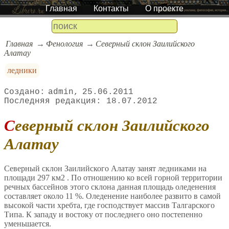
Главная
Контакты
О проекте
Главная
Фенология
Северный склон Заилийского
Алатау
ледники
admin
25.06.2011
18.07.2012
Северный склон Заилийского
Алатау
Северный склон Заилийского Алатау занят ледниками на
площади 297 км2 . По отношению ко всей горной территории
речных бассейнов этого склона данная площадь оледенения
составляет около 11 %. Оледенение наиболее развито в самой
высокой части хребта, где господствует массив Талгарского
Типа. К западу и востоку от последнего оно постепенно
уменьшается.