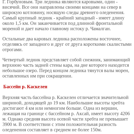
Г. Горбуновым. Три ледника являются каровыми, один -
висячий. Все они направлены своими концами на север в
широкую котловину, носящую следы древнего оледенения.
Самый крупный ледник - крайний западный - имеет длину
около 1,5 км. Он заканчивается под длинной фронтальной
мореной и дает начало главному истоку р. Чамалган.
Остальные два каровых ледника расположены восточнее,
отделяясь от западного и друг от друга короткими скалистыми
отрогами.
Четвертый ледник представляет собой снежник, занимающий
верхнюю часть задней стены кара, на дне которого находится
небольшое озеро. Перед концом ледника тянутся валы морен,
оставленных им при сокращении.
Бассейн р. Каскелен
Верхняя часть бассейна р. Каскелен отличается значительной
шириной, доходящей до 19 км. Наибольшие высоты хребта
достигают 4 км или немногим больше. Одна из вершин,
лежащая на границе с бассейном р. Аксай, имеет высоту 4206
м. Однако средняя высота осевой части хребта не превышает
3900 м. В соответствии с этим положительная разность
оледенения составляет в среднем не более 150м.