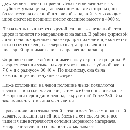
двух ветвей - левой и правой. Левая ветвь начинается в
глубоком узком цирке, заснеженном на всех сторонах, но
более всего на северной и тыловой западной. Замыкающие
цирк снеговые вершины имеют среднюю высоту в 4000 м.
Левая ветвь начинается с крутой, сплошь заснеженной стены
цирка и тянется по направлению на запад. В районе фирновой
линии она поворачивает на север, при подходе к правой ветви
отключается влево, на северо-запад, а при слиянии с
последней принимает снова направление на запад.
Фирновое поле левой ветви имеет полузакрытые трещины. В
среднем течении языка находится котловина глубиной около
7-8 м и с радиусом 30-40 м. По-видимому, она была
вместилищем исчезнувшего озерка.
Ниже котловины, на левой половине языки появляются
трещины, вначале маленькие, затем все более значительные.
Вскоре они переходят в ледопад с крутизной более 280 . Им
заканчивается открытая часть ветви.
Правая половина языка левой ветви имеет более монолитный
характер, трещин на ней нет. Здесь на ее поверхности все
чаще и чаще встречаются обломки моренного материала,
которые постепенно ее полностью закрывают.