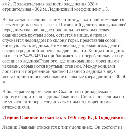
км2 . Положительная разность оледенения 328 м,
отрицательная - 362 м. Ледниковый коэффициент 1,5.
Верхняя часть ледника занимает нишу, в которой помещается
весь его цирк и часть языка. Последний делится выступающей
перед ним скалою на две половины, из которых левая,
оканчиваясь крутым лбом, остается в нише, а правая
спускается ледопадом по склону горы, представляя собой
висячую часть ледника. Ниже ледопада правый язык делится
грядою срединной морены на две лопасти. Концы последних
на высоте 3425-3450 м приближаются к погребенному языку
соседнего ледникаГлавного, где прикрывшись моренными
чехлами, обрываются крутыми стенами. Между концами
лопастей и погребенной частью Главного ледника в двух
местах приютились небольшие овальные озера длиной в 30-50
м.
В более ранее время ледник Скалистый принадлежал к
одному из притоков ледника Главного. Связь с последним он
не утратил и теперь, соединяясь с ним под моренными
отложениями.
Ледник Главный назван так в 1916 году В. Д. Городецким.
Ледник Главный относится к типу долинных. Он состоит из