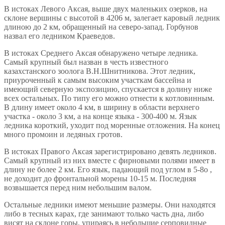
В истоках Левого Аксая, выше двух маленьких озерков, на
склоне вершины с высотой в 4206 м, залегает каровый ледник
длиною до 2 км, обращенный на северо-запад. Горбунов
назвал его ледником Краеведов.
В истоках Среднего Аксая обнаружено четыре ледника.
Самый крупный был назван в честь известного
казахстанского зоолога В.Н.Шнитникова. Этот ледник,
приуроченный к самым высоким участкам бассейна и
имеющий северную экспозицию, спускается в долину ниже
всех остальных. По типу его можно отнести к котловинным.
В длину имеет около 4 км, в ширину в области верхнего
участка - около 3 км, а на конце языка - 300-400 м. Язык
ледника короткий, уходит под моренные отложения. На конец
много промоин и ледяных гротов.
В истоках Правого Аксая зарегистрировано девять ледников.
Самый крупный из них вместе с фирновыми полями имеет в
длину не более 2 км. Его язык, падающий под углом в 5-8о ,
не доходит до фронтальной морены 10-15 м. Последняя
возвышается перед ним небольшим валом.
Остальные ледники имеют меньшие размеры. Они находятся
либо в тесных карах, где занимают только часть дна, либо
висят на склоне горы, упираясь в небольшие серповидные