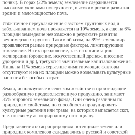
почвы). В горах (22% земель) земледелие сдерживается
высокими уклонами поверхности, высоким риском развития
эрозии и маломощностью почв.
Избыточное переувлажнение с застоем грунтовых вод и
заболачиванием почв проявляется на 10% земель, а еще на 6%
площади земледелие невозможно в результате развития
вечномерзлых грунтов. Таким образом, на 89% земель мира
проявляются разные природные факторы, лимитирующие
земледелие. На их преодоление, т. е. на организацию
мелиорации (орошение, искусственный дренаж, внесение
удобрений и др.), требуются значительные капиталовложения.
Лишь на 11% земель серьезные лимитирующие факторы
отсутствуют и на их площади можно возделывать культурные
растения без особых затрат.
Земли, используемые в сельском хозяйстве и производящие
разнообразную продовольственную продукцию, занимают
35% мирового земельного фонда. Они очень различны по
природным свойствам, по способности продуцировать
культурные растения или травы, на которых выпасается скот,
т. е. по своему агроприродному потенциалу.
Представления об агроприродном потенциале земель или
природных комплексов складывались в русской и советской