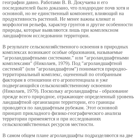
географии давно. Работами В. В. Докучаева и его
последователей было доказано, что плодородие почв хотя и
основной, но не единственный компонент, влияющий на
продуктивность растений. Не менее важны климат и
морфология рельефа, характер грунтов и другие особенности
природы, которые выявляются лишь при комплексном
ландшафтном исследовании территории.
В результате сельскохозяйственного освоения в природных
комплексах возникают особые образования, называемые
"агроландшафтными системами." или "агроландшафтными
комплексами" (Николаев, 1979). Под "агроландшафтной
системой" (или "агроландшафтом") понимается природно-
территориальный комплекс, оцененный по отобранным
факторам в отношении его агропотенциала и уже
подвергающийся сельскохозяйственному освоению
(Николаев, 1979). Поскольку агроландшафты - образование
прежде всего природное, отражающее определенный уровень
ландшафтной организации территории, его границы
проводятся по ландшафтным рубежам. Этот основной
принцип прикладного физико-географического анализа
территории применяется и при исследованиях
сельскохозяйственных ресурсов местности.
В самом общем плане агроландшафты подразделяются на две