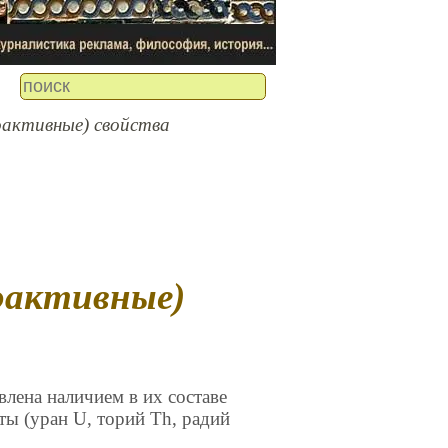
оактивные) свойства
лена наличием в их составе
ы (уран U, торий Th, радий