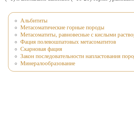
Альбититы
Метасоматические горные породы
Метасоматиты, равновесные с кислыми раств
Фация полевошпатовых метасоматитов
Скарновая фация
Закон последовательности напластования поро
Минералообразование