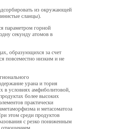
 адсорбировать из окружающей
линистые сланцы).
ся параметром горной
одну секунду атомов в
ах, образующихся за счет
ся повсеместно низким и не
егионального
одержание урана и тория
х в условиях амфиболитовой,
продуктах более высоких
элементов практически
раметаморфизма и метасоматоза
При этом среди продуктов
разования с резко пониженным
м отношением.