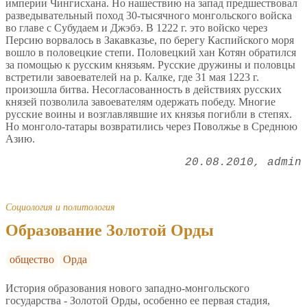
империи Чингисхана. Но нашествию на запад предшествовал
разведывательный поход 30-тысячного монгольского войска
во главе с Субудаем и Джэбэ. В 1222 г. это войско через
Персию ворвалось в Закавказье, по берегу Каспийского моря
вошло в половецкие степи. Половецкий хан Котян обратился
за помощью к русским князьям. Русские дружины и половцы
встретили завоевателей на р. Калке, где 31 мая 1223 г.
произошла битва. Несогласованность в действиях русских
князей позволила завоевателям одержать победу. Многие
русские воины и возглавлявшие их князья погибли в степях.
Но монголо-татары возвратились через Поволжье в Среднюю
Азию.
20.08.2010
admin
Социология и политология
Образование Золотой Орды
общество
Орда
История образования нового западно-монгольского
государства - Золотой Орды, особенно ее первая стадия,