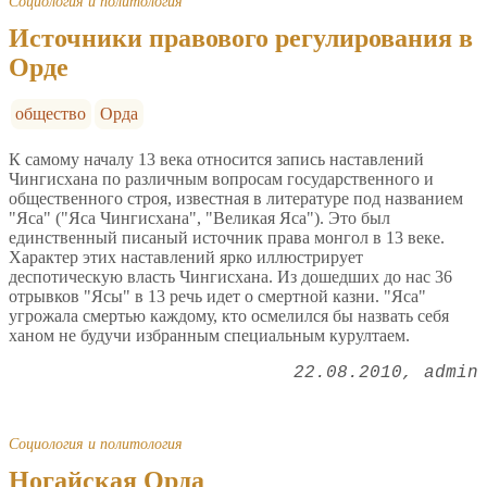
Социология и политология
Источники правового регулирования в
Орде
общество
Орда
К самому началу 13 века относится запись наставлений
Чингисхана по различным вопросам государственного и
общественного строя, известная в литературе под названием
"Яса" ("Яса Чингисхана", "Великая Яса"). Это был
единственный писаный источник права монгол в 13 веке.
Характер этих наставлений ярко иллюстрирует
деспотическую власть Чингисхана. Из дошедших до нас 36
отрывков "Ясы" в 13 речь идет о смертной казни. "Яса"
угрожала смертью каждому, кто осмелился бы назвать себя
ханом не будучи избранным специальным курултаем.
22.08.2010
admin
Социология и политология
Ногайская Орда