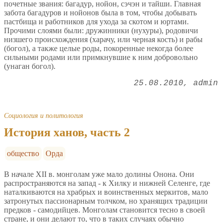
почетные звания: багадур, нойон, сэчэн и тайши. Главная
забота багадуров и нойонов была в том, чтобы добывать
пастбища и работников для ухода за скотом и юртами.
Прочими слоями были: дружинники (нухуры), родовичи
низшего происхождения (харачу, или черная кость) и рабы
(богол), а также целые роды, покоренные некогда более
сильными родами или примкнувшие к ним добровольно
(унаган богол).
25.08.2010
admin
Социология и политология
История ханов, часть 2
общество
Орда
В начале ХII в. монголам уже мало долины Онона. Они
распространяются на запад - к Хилку и нижней Селенге, где
наталкиваются на храбрых и воинственных меркитов, мало
затронутых пассионарным толчком, но хранящих традиции
предков - самодийцев. Монголам становится тесно в своей
стране, и они делают то, что в таких случаях обычно