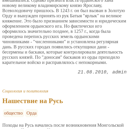
вмешивались. Однако признать власть ордынского хана
новому великому владимирскому князю Ярославу,
Всеволодовичу пришлось. В 1243 г. он был вызван в Золотую
Орду и вынужден принять из рук Батыя "ярлык" на великое
княжение. Это было признанием зависимости и юридическим
оформлением ордынского ига. Но фактически иго
оформилось значительно позднее, в 1257 г., когда была
проведена перепись русских земель ордынскими
чиновниками - "численниками" и установлена регулярная
дань. В русских городах появились откупщики дани -
бесермены и баскаки, которые контролировали деятельность
русских князей. По "доносам" баскаков из орды приходило
карательное войско и расправлялось с непокорными.
21.08.2010
admin
Социология и политология
Нашествие на Русь
общество
Орда
Походы на Русь начались после возникновения Монгольской