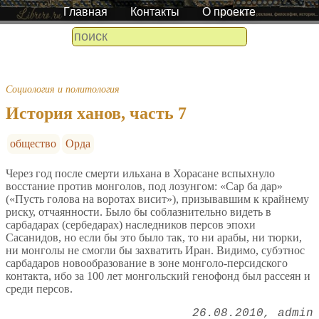
Главная
Контакты
О проекте
Социология и политология
История ханов, часть 7
общество
Орда
Через год после смерти ильхана в Хорасане вспыхнуло
восстание против монголов, под лозунгом: «Сар ба дар»
(«Пусть голова на воротах висит»), призывавшим к крайнему
риску, отчаянности. Было бы соблазнительно видеть в
сарбадарах (сербедарах) наследников персов эпохи
Сасанидов, но если бы это было так, то ни арабы, ни тюрки,
ни монголы не смогли бы захватить Иран. Видимо, субэтнос
сарбадаров новообразование в зоне монголо-персидского
контакта, ибо за 100 лет монгольский генофонд был рассеян и
среди персов.
26.08.2010
admin