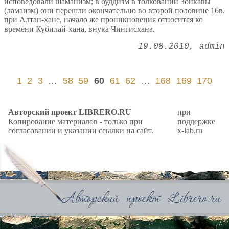
исповедовали шаманизм; в буддизм в толковании Зонкавы
(ламаизм) они перешли окончательно во второй половине 16в.
при Алтан-хане, начало же проникновения относится ко
времени Кубилай-хана, внука Чингисхана.
19.08.2010
admin
1
2
3
…
58
59
60
61
62
…
168
169
170
Авторский проект LIBRERO.RU
при
Копирование материалов - только при
поддержке
согласовании и указании ссылки на сайт.
x-lab.ru