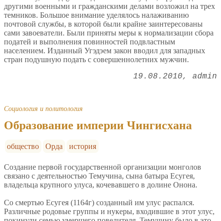
другими военными и гражданскими делами возложил на трех
темников. Большое внимание уделялось налаживанию
почтовой службы, в которой были крайне заинтересованы
сами завоеватели. Были приняты меры к нормализации сбора
податей и выполнения повинностей подвластным
населением. Изданный Угэдэем закон вводил для западных
стран подушную подать с совершеннолетних мужчин.
19.08.2010
admin
Социология и политология
Образование империи Чингисхана
общество
Орда
история
Создание первой государственной организации монголов
связано с деятельностью Темучина, сына батыра Есугея,
владельца крупного улуса, кочевавшего в долине Онона.
Со смертью Есугея (1164г) созданный им улус распался.
Различные родовые группы и нукеры, входившие в этот улус,
покинули семью умершего повелителя. Темучину было в это