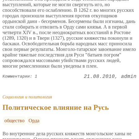
выступлений, которые не могли свергнуть иго, но
способствовали его ослаблению. В 1262 г. во многих русских
городах произошли выступления против откупщиков
ордынской дани - бесерменов. Бесермены были изгнаны, дань
стали собирать и отвозить в Орду сами князья. А в первой
четверти XIV в., после неоднократных восстаний в Ростове
(1289, 1320) и в Твери (1327), русские княжества покинули и
баскаки. Освободительная борьба народных масс приносила
свои первые результаты. Монголо-татарское завоевание имело
крайне тяжелые последствия для Руси "батыев погром"
сопровождался массовыми убийствами русских людей,
многие ремесленники были уведены в плен.
21.08.2010
admin
Комментарии: 1
Социология и политология
Политическое влияние на Русь
общество
Орда
Во внутренние дела русских княжеств монгольские ханы не