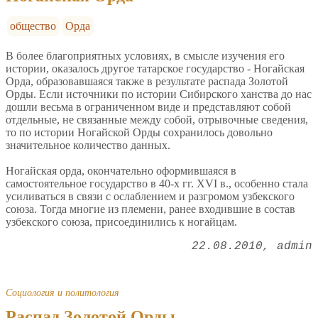
общество
Орда
В более благоприятных условиях, в смысле изучения его
истории, оказалось другое татарское государство - Ногайская
Орда, образовавшаяся также в результате распада Золотой
Орды. Если источники по истории Сибирского ханства до нас
дошли весьма в ограниченном виде и представляют собой
отдельные, не связанные между собой, отрывочные сведения,
то по истории Ногайской Орды сохранилось довольно
значительное количество данных.
Ногайская орда, окончательно оформившаяся в
самостоятельное государство в 40-х гг. XVI в., особенно стала
усиливаться в связи с ослаблением и разгромом узбекского
союза. Тогда многие из племени, ранее входившие в состав
узбекского союза, присоединились к ногайцам.
22.08.2010
admin
Социология и политология
Распад Золотой Орды