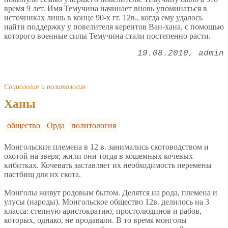
время 9 лет. Имя Темучина начинает вновь упоминаться в
источниках лишь в конце 90-х гг. 12в., когда ему удалось
найти поддержку у повелителя кереитов Ван-хана, с помощью
которого военные силы Темучина стали постепенно расти.
19.08.2010
admin
Социология и политология
Ханы
общество
Орда
политология
Монгольские племена в 12 в. занимались скотоводством и
охотой на зверя; жили они тогда в кошемных кочевых
кибитках. Кочевать заставляет их необходимость перемены
пастбищ для их скота.
Монголы живут родовым бытом. Делятся на рода, племена и
улусы (народы). Монгольское общество 12в. делилось на 3
класса: степную аристократию, простолюдинов и рабов,
которых, однако, не продавали. В то время монголы