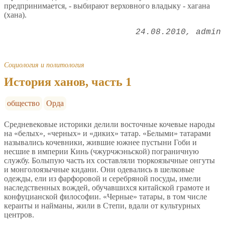
предпринимается, - выбирают верховного владыку - хагана
(хана).
24.08.2010
admin
Социология и политология
История ханов, часть 1
общество
Орда
Средневековые историки делили восточные кочевые народы
на «белых», «черных» и «диких» татар. «Белыми» татарами
назывались кочевники, жившие южнее пустыни Гоби и
несшие в империи Кинь (чжурчжэньской) пограничную
службу. Болыпую часть их составляли тюркоязычные онгуты
и монголоязычные кидани. Они одевались в шелковые
одежды, ели из фарфоровой и серебряной посуды, имели
наследственных вождей, обучавшихся китайской грамоте и
конфуцианской философии. «Черные» татары, в том числе
кераиты и найманы, жили в Степи, вдали от культурных
центров.