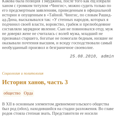
Какова была позиция Тэмуджина, после того как ещ избрали
ханом с громким титулом «Чингис», можно судить только по
его предсмертным заявлениям, приведенным в официальной
истории и опущенным в «Тайной. Чингис, по словам Рашид-
ад-Дина, высказывался так: «У степных народов, которых я
подчинил своей власти, воровство, грабеж и прелюбодеяние
составляли заурядное явление. Сын не повиновался отцу, муж
не доверял жене не считалась с волей мужа, младший не
признавал старшего, богатые не помогали бедным, низшие не
оказывали почтения высшим, и всюду господствовали самый
необузданный произвол и безграничное своеволие.
25.08.2010
admin
Социология и политология
История ханов, часть 3
общество
Орда
В ХII в основным элементом древнемонгольского общества
был род (обох), находившийся на стадии разложения. Во главе
родов стояла степная знать. Представители ее носили