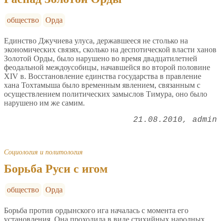
общество
Орда
Единство Джучиева улуса, державшееся не столько на
экономических связях, сколько на деспотической власти ханов
Золотой Орды, было нарушено во время двадцатилетней
феодальной междоусобицы, начавшейся во второй половине
XIV в. Восстановление единства государства в правление
хана Тохтамыша было временным явлением, связанным с
осуществлением политических замыслов Тимура, оно было
нарушено им же самим.
21.08.2010
admin
Социология и политология
Борьба Руси с игом
общество
Орда
Борьба против ордынского ига началась с момента его
установления. Она проходила в виде стихийных народных