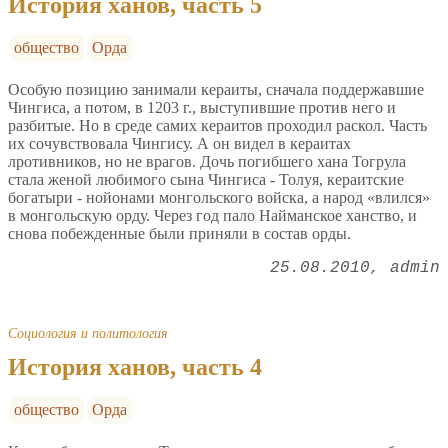
История ханов, часть 5
общество
Орда
Особую позицию занимали кераиты, сначала поддержавшие
Чингиса, а потом, в 1203 г., выступившие против него и
разбитые. Но в среде самих кераитов проходил раскол. Часть
их сочувствовала Чингису. А он видел в кераитах
лротивников, но не врагов. Дочь погибшего хана Тогрула
стала женой любимого сына Чингиса - Толуя, кераитские
богатыри - нойонами монгольского войска, а народ «влился»
в монгольскую орду. Через год пало Найманское ханство, и
снова побежденные были приняли в состав орды.
25.08.2010
admin
Социология и политология
История ханов, часть 4
общество
Орда