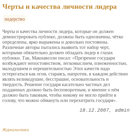
Черты и качества личности лидера
лидерство
Черты и качества личности лидера, которые он должен
демонстрировать публике, должны быть однозначны, чётко
определены, ярко выражены и довольно постоянны.
Различные авторы пытались выявить тот набор черт,
которыми обязательно должен обладать лидер в глазах
публики. Так, Макиавелли писал: «Презрение государи
возбуждают непостоянством, легкомыслием, изнеженностью,
малодушием и нерешительностью Этих качеств надо
остерегаться как огня, стараясь, напротив, в каждом действии
являть великодушие, бесстрашие, основательность и
твердость. Решение государя касательно частных дел
подданных должно быть бесповоротным, и мнение о нём
должно быть таковым, чтобы никому не могло прийти в
голову, что можно обмануть или перехитрить государя».
18.12.2007
admin
Журналистика