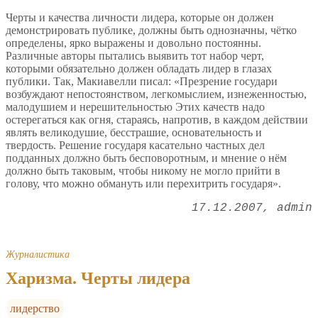
Черты и качества личности лидера, которые он должен
демонстрировать публике, должны быть однозначны, чётко
определены, ярко выражены и довольно постоянны.
Различные авторы пытались выявить тот набор черт,
которыми обязательно должен обладать лидер в глазах
публики. Так, Макиавелли писал: «Презрение государи
возбуждают непостоянством, легкомыслием, изнеженностью,
малодушием и нерешительностью Этих качеств надо
остерегаться как огня, стараясь, напротив, в каждом действии
являть великодушие, бесстрашие, основательность и
твердость. Решение государя касательно частных дел
подданных должно быть бесповоротным, и мнение о нём
должно быть таковым, чтобы никому не могло прийти в
голову, что можно обмануть или перехитрить государя».
17.12.2007
admin
Журналистика
Харизма. Черты лидера
лидерство