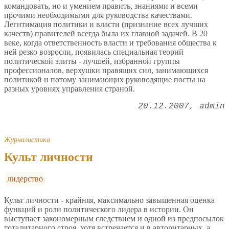
командовать, но и умением править, знаниями и всеми
прочими необходимыми для руководства качествами.
Легитимация политики и власти (признание всех лучших
качеств) правителей всегда была их главной задачей. В 20
веке, когда ответственность власти и требования общества к
ней резко возросли, появилась специальная теорий
политической элиты - лучшей, избранной группы
профессионалов, верхушки правящих сил, занимающихся
политикой и потому занимающих руководящие посты на
разных уровнях управления страной.
20.12.2007
admin
Журналистика
Культ личности
лидерство
Культ личности - крайняя, максимально завышенная оценка
функций и роли политического лидера в истории. Он
выступает закономерным следствием и одной из предпосылок
тоталитарного строя, хотя встречается и в авторитарных, а