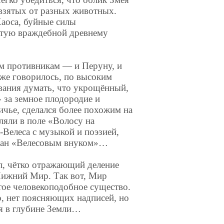
 взятых от разных животных.
аоса, буйные силы
стую враждебной древнему
м противникам — и Перуну, и
уже говорилось, по высоким
ования думать, что укрощённый,
 за земное плодородие и
ичье, сделался более похожим на
ляли в поле «Волосу на
-Велеса с музыкой и поэзией,
зван «Велесовым внуком»…
л, чётко отражающий деление
Нижний Мир. Так вот, Мир
тое человекоподобное существо.
о, нет поясняющих надписей, но
ся в глубине Земли…