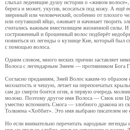
слыхал леденящие душу истории о «живом волосе», 
берега и может, укусив, всосаться под кожу. А ещё 
звериный или человеческий, особенно от плохого ч
или опутавший яйцо, оживает и начинает творить зл
считались важным вместилищем жизненной силы. И 
состриженный и брошенный волос подберёт недобр
появиться из легенды о кузнице Кие, который был с
с помощью волоса.
Одним словом, много веских причин заставляет нек
Волоса с легендарным Змеем — противником Бога Г
Согласно преданиям, Змей Волос каким-то образом с
мохнатость и чешую, летает на перепончатых крыль
сам до смерти боится огня, в первую очередь молни
молоко. Поэтому другое имя Волоса — Смок или Цм
уместно вспомнить Смога — злобного дракона из ска
Толкиена «Хоббит». Это имя выбрано писателем не 
Но если внимательно перечитать народные легенды и 
них не столько злобен, сколько неразумен и жаден. 