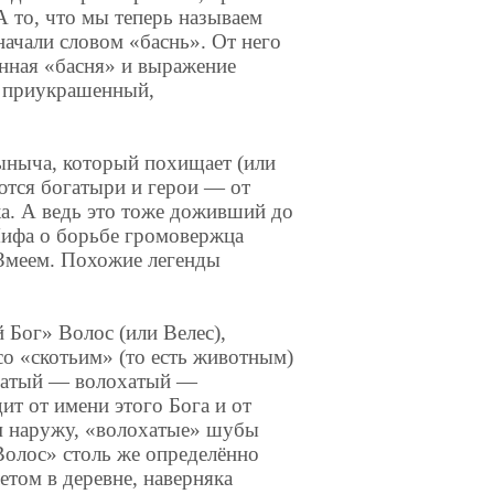
 то, что мы теперь называем
начали словом «баснь». От него
нная «басня» и выражение
 приукрашенный,
рыныча, который похищает (или
ются богатыри и герои — от
. А ведь это тоже доживший до
Мифа о борьбе громовержца
Змеем. Похожие легенды
 Бог» Волос (или Велес),
со «скотьим» (то есть животным)
осатый — волохатый —
т от имени этого Бога и от
м наружу, «волохатые» шубы
Волос» столь же определённо
етом в деревне, наверняка