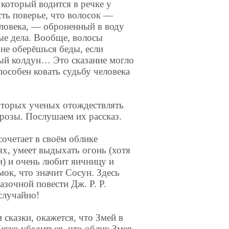
который водится в речке у
есть поверье, что волосок —
еловека, — оброненный в воду
ые дела. Вообще, волосы
не оберёшься беды, если
ый колдун… Это сказание могло
пособен ковать судьбу человека
оторых ученых отождествлять
розы. Послушаем их рассказ.
очетает в своём облике
ях, умеет выдыхать огонь (хотя
и) и очень любит яичницу и
ок, что значит Сосун. Здесь
зочной повести Дж. Р. Р.
случайно!
сказки, окажется, что Змей в
Легко убедиться, что облик Змея