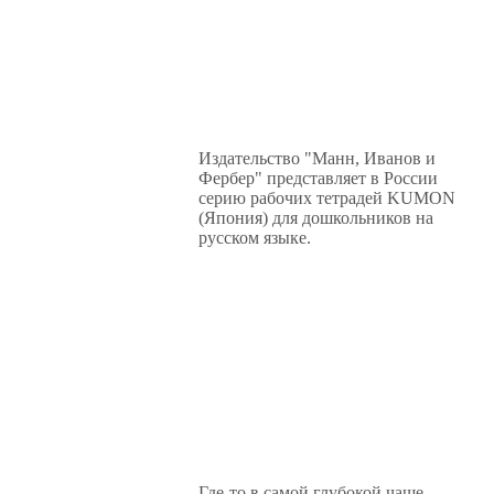
Издательство "Манн, Иванов и
Фербер" представляет в России
серию рабочих тетрадей KUMON
(Япония) для дошкольников на
русском языке.
Где-то в самой глубокой чаще