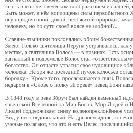
«составлен» человеческим воображением из частей,
Быть может, в нём воплощены силы первобытного Х
неупорядоченной, дикой, необжитой природы, зача
человеку, но по сути своей вовсе не злобной?..
Славяне-язычники поклонялись обоим божественны
Змею. Только святилища Перуна устраивались, как 
местам, а святилища Волоса — в низинах. Есть осн
загнанный в подземелье Волос стал «ответственным»
богатство. Он отчасти утратил своё чудовищное обл
человека. Не зря же последний пучок колосьев остав
бородку». Кроме того, прослеживается связь Волоса
недаром в «Слове о полку Игореве» певец Боян на
В 1848 году в реке Збруч был найден каменный идо
языческой Вселенной на Мир Богов, Мир Людей и 
Людей поддерживает снизу коленопреклонённое уса
Вид у него недовольный. На древнем идоле, конечн
ученые полагают, что это и есть Велес, поселивший