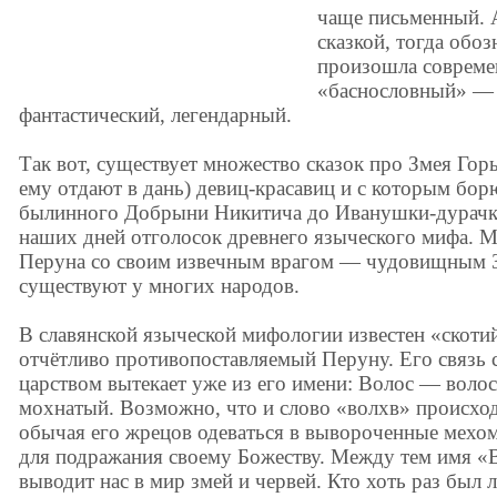
чаще письменный. А
сказкой, тогда обоз
произошла совреме
«баснословный» —
фантастический, легендарный.
Так вот, существует множество сказок про Змея Го
ему отдают в дань) девиц-красавиц и с которым бор
былинного Добрыни Никитича до Иванушки-дурачка
наших дней отголосок древнего языческого мифа. 
Перуна со своим извечным врагом — чудовищным 
существуют у многих народов.
В славянской языческой мифологии известен «скотий
отчётливо противопоставляемый Перуну. Его связь 
царством вытекает уже из его имени: Волос — вол
мохнатый. Возможно, что и слово «волхв» происходи
обычая его жрецов одеваться в вывороченные мехо
для подражания своему Божеству. Между тем имя «
выводит нас в мир змей и червей. Кто хоть раз был л