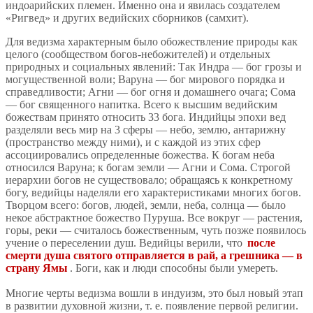
индоарийских племен. Именно она и явилась создателем
«Ригвед» и других ведийских сборников (самхит).
Для ведизма характерным было обожествление природы как
целого (сообществом богов-небожителей) и отдельных
природных и социальных явлений: Так Индра — бог грозы и
могущественной воли; Варуна — бог мирового порядка и
справедливости; Агни — бог огня и домашнего очага; Сома
— бог священного напитка. Всего к высшим ведийским
божествам принято относить 33 бога. Индийцы эпохи вед
разделяли весь мир на 3 сферы — небо, землю, антарижну
(пространство между ними), и с каждой из этих сфер
ассоциировались определенные божества. К богам неба
относился Варуна; к богам земли — Агни и Сома. Строгой
иерархии богов не существовало; обращаясь к конкретному
богу, ведийцы наделяли его характеристиками многих богов.
Творцом всего: богов, людей, земли, неба, солнца — было
некое абстрактное божество Пуруша. Все вокруг — растения,
горы, реки — считалось божественным, чуть позже появилось
учение о переселении душ. Ведийцы верили, что
после
смерти душа святого отправляется в рай, а грешника — в
страну Ямы
. Боги, как и люди способны были умереть.
Многие черты ведизма вошли в индуизм, это был новый этап
в развитии духовной жизни, т. е. появление первой религии.