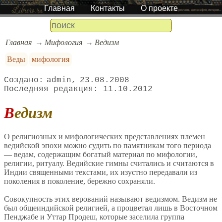
Главная
Контакты
О проекте
Главная
Мифология
Ведизм
Веды
мифология
admin
23.08.2008
11.10.2012
Ведизм
О религиозных и мифологических представлениях племен
ведийской эпохи можно судить по памятникам того периода
— ведам, содержащим богатый материал по мифологии,
религии, ритуалу. Ведийские гимны считались и считаются в
Индии священными текстами, их изустно передавали из
поколения в поколение, бережно сохраняли.
Совокупность этих верований называют ведизмом. Ведизм не
был общеиндийской религией, а процветал лишь в Восточном
Пенджабе и Уттар Продеш, которые заселила группа