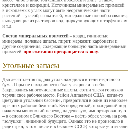
кристаллов и конреций. Источником минеральных примесей
в ископаемых углях могут быть неорганические части
растений – углеобразователей, минеральные новообразования,
выпадающие из растворов вод, циркулирующих в торфяниках
и т.д.
Состав минеральных примесей
– кварц, глинистые
минералы, полевые шпаты, пирит, марказит, карбонаты и
другие соединения, содержащие большую часть минеральный
примесей
при сжигании превращается в золу.
Угольные запасы
Два десятилетия подряд уголь находился в тени нефтяного
бума. Горы не находившего сбыт угля росли в небо.
Закрывались многочисленные шахты, сотни тысяч горняков
теряли свое рабочее место. Район Аппалачей США, когда-то
цветущий угольный бассейн , превратился в один из наиболее
мрачных районов бедствий. Беспорядочный, проходящий под
нажимом монополий переход на дешевую, импортированную
– в основном с Ближнего Востока – нефть обрек уголь на роль
“золушки”, лишенной будущего. Однако это не произошло в
ряде стран, в том числе и в бывшем СССР, которые учитывали