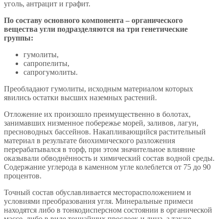
уголь, антрацит и графит.
По составу основного компонента – органического
вещества угли подразделяются на три генетические
группы:
гумолиты,
сапропелиты,
сапрогумолиты.
Преобладают гумолиты, исходным материалом которых
явились остатки высших наземных растений.
Отложение их произошло преимущественно в болотах,
занимавших низменное побережье морей, заливов, лагун,
пресноводных бассейнов. Накапливающийся растительный
материал в результате биохимического разложения
перерабатывался в торф, при этом значительное влияние
оказывали обводнённость и химический состав водной среды.
Содержание углерода в каменном угле колеблется от 75 до 90
процентов.
Точный состав обуславливается месторасположением и
условиями преобразования угля. Минеральные примеси
находятся либо в тонкодисперсном состоянии в органической
массе, либо в виде тончайших прослоек и линз, а также