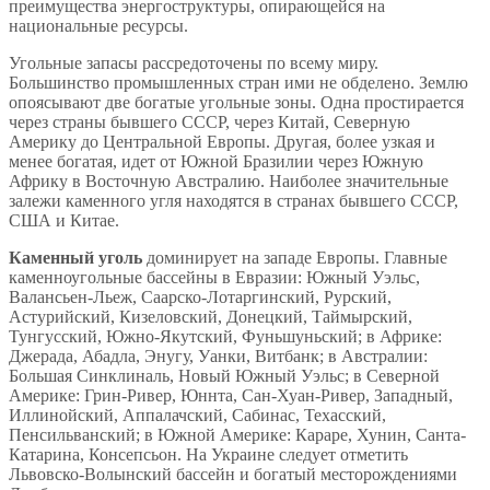
преимущества энергоструктуры, опирающейся на
национальные ресурсы.
Угольные запасы рассредоточены по всему миру.
Большинство промышленных стран ими не обделено. Землю
опоясывают две богатые угольные зоны. Одна простирается
через страны бывшего СССР, через Китай, Северную
Америку до Центральной Европы. Другая, более узкая и
менее богатая, идет от Южной Бразилии через Южную
Африку в Восточную Австралию. Наиболее значительные
залежи каменного угля находятся в странах бывшего СССР,
США и Китае.
Каменный уголь
доминирует на западе Европы. Главные
каменноугольные бассейны в Евразии: Южный Уэльс,
Валансьен-Льеж, Саарско-Лотаргинский, Рурский,
Астурийский, Кизеловский, Донецкий, Таймырский,
Тунгусский, Южно-Якутский, Фуньшуньский; в Африке:
Джерада, Абадла, Энугу, Уанки, Витбанк; в Австралии:
Большая Синклиналь, Новый Южный Уэльс; в Северной
Америке: Грин-Ривер, Юннта, Сан-Хуан-Ривер, Западный,
Иллинойский, Аппалачский, Сабинас, Техасский,
Пенсильванский; в Южной Америке: Караре, Хунин, Санта-
Катарина, Консепсьон. На Украине следует отметить
Львовско-Волынский бассейн и богатый месторождениями