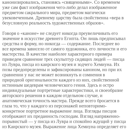
канонизировались, становясь «священными». Со временем
уже сам факт изображения чего-либо делал изображенное
предметом сакрального мира, предметом магически
увековеченным. Древнему царству была свойственна «вера в
безусловную реальность художественных образов».
Говоря о «каноне» не следует никогда преувеличивать его
значение в искусстве древнего Египта. Он лишь предписывал
средства и форму, но никогда — содержание. Последнее во
все времена зависело от самого художника, его личности и его
мастерства. В качестве наиболее характерного примера
приведем сравнение трех скульптур сидящих людей — писца
из Лувра, писца из каирского музея и зодчего Хемиуна. Их
позы предопределены и зафиксированы каноном, но при их
сравнении у нас не может возникнуть и сомнения в
природной оригинальности каждого из них, свойственной
истинным шедеврам человеческого гения. Здесь и остро
индивидуальные портретные характеристики, и своеобразие
авторского решения в каждом отдельном случае, и
анатомическая точность мастера. Прежде всего бросается в
глаза то, что у каждого из персонажей неповторимо-
конкретное портретное выражение лица. Взгляды писцов
отображают их преданность господам. Взгляд напряженно-
порывистый — у писца из Лувра и спокойно ждущий у писца
из Каирского музея. Выражение лица Хемиуна определяет его