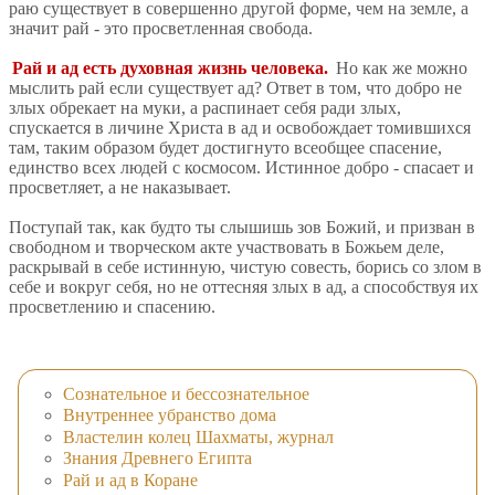
раю существует в совершенно другой форме, чем на земле, а
значит рай - это просветленная свобода.
Рай и ад есть духовная жизнь человека.
Но как же можно
мыслить рай если существует ад? Ответ в том, что добро не
злых обрекает на муки, а распинает себя ради злых,
спускается в личине Христа в ад и освобождает томившихся
там, таким образом будет достигнуто всеобщее спасение,
единство всех людей с космосом. Истинное добро - спасает и
просветляет, а не наказывает.
Поступай так, как будто ты слышишь зов Божий, и призван в
свободном и творческом акте участвовать в Божьем деле,
раскрывай в себе истинную, чистую совесть, борись со злом в
себе и вокруг себя, но не оттесняя злых в ад, а способствуя их
просветлению и спасению.
Сознательное и бессознательное
Внутреннее убранство дома
Властелин колец Шахматы, журнал
Знания Древнего Египта
Рай и ад в Коране