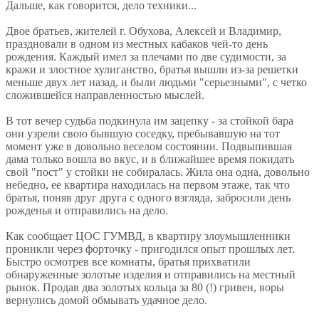
Дальше, как говорится, дело техники...
Двое братьев, жителей г. Обухова, Алексей и Владимир,
праздновали в одном из местных кабаков чей-то день
рождения. Каждый имел за плечами по две судимости, за
кражи и злостное хулиганство, братья вышли из-за решетки
меньше двух лет назад, и были людьми "серьезными", с четко
сложившейся направленностью мыслей.
В тот вечер судьба подкинула им зацепку - за стойкой бара
они узрели свою бывшую соседку, пребывавшую на тот
момент уже в довольно веселом состоянии. Подвыпившая
дама только вошла во вкус, и в ближайшее время покидать
свой "пост" у стойки не собиралась. Жила она одна, довольно
небедно, ее квартира находилась на первом этаже, так что
братья, поняв друг друга с одного взгляда, забросили день
рожденья и отправились на дело.
Как сообщает ЦОС ГУМВД, в квартиру злоумышленники
проникли через форточку - пригодился опыт прошлых лет.
Быстро осмотрев все комнаты, братья прихватили
обнаруженные золотые изделия и отправились на местный
рынок. Продав два золотых кольца за 80 (!) гривен, воры
вернулись домой обмывать удачное дело.