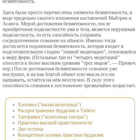
безмятежность.
Здесь были просто перечислены элементы безмятежности, в
виде предельно сжатого изложения наставлений Майтреи и
Асанги. Мерой достижения безмятежности, после
приобретения подвластности ума и тела, является нерушимая
подвластность, то есть способность сохранять
сосредоточенное сознание на объекте. Именно тогда
достигается подлинная безмятежность, которая входит в
подготовительную стадию "первой медитации", относящейся
к миру форм. (Остальные три из "четырех медитаций"
относятся к более высоким уровням "трех миров". — Примеч.
пер.) После достижения безмятежности сознание уже
послушно, и на как благой объект или мысль его ни
направить, остаётся на нём неотлучно. В силу этого
способность сознания к постижению чрезвычайно возрастает.
Хинаяна ("малая колесница")
Распространение буддизма в Тибете
Тантраяна ("колесница тантры")
Практика высшей нравственности
Две истины
Конкретные основы практики буддизма