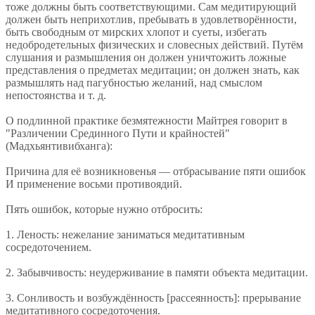
тоже должны быть соответствующими. Сам медитирующий
должен быть неприхотлив, пребывать в удовлетворённости,
быть свободным от мирских хлопот и суеты, избегать
недобродетельных физических и словесных действий. Путём
слушания и размышления он должен уничтожить ложные
представления о предметах медитации; он должен знать, как
размышлять над пагубностью желаний, над смыслом
непостоянства и т. д.
О подлинной практике безмятежности Майтрея говорит в
"Различении Срединного Пути и крайностей"
(Мадхьянтивибханга):
Причина для её возникновенья — отбрасывание пяти ошибок
И применение восьми противоядий.
Пять ошибок, которые нужно отбросить:
1. Леность: нежелание заниматься медитативным
сосредоточением.
2. Забывчивость: неудерживание в памяти объекта медитации.
3. Сонливость и возбуждённость [рассеянность]: прерывание
медитативного сосредоточения.