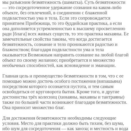
мы разъясним безмятежность (шаматха). Суть безмятежности
— это сосредоточенное удержание сознания на каком-либо
объекте, без отвлечений, в соединении с блаженной
подвластностью ума и тела. Если это сопровождается
принятием Прибежища, то это буддийская практика, а если
она дополняется устремленностью к высшему просветлению
ради [блага] всех живых существ, то это практика махаяны. Ее
замечательные свойства таковы, что когда достигается
безмятежность, сознание и тело проникаются радостью и
блаженством; благодаря подвластности ума и тела
оказывается Возможным направить сознание на любой благой
объект по своему желанию; приобретается и множество
необычных способностей, как ясновидение и эманации.
Главная цель и преимущество безмятежности в том, что с ее
помощью можно достичь особого постижения (випашьяна)
посредством которого осознается пустота, и тем самым
освободиться от круговорота бытия. Кроме того, и другие
достоинства трёх колесниц (хинаяны, махаяны и тантраяны)
также по большей части возникают благодаря безмятежности.
Она приносит множество благ.
Для достижения безмятежности необходимы следующие
условия. Место для практики должно быть тихим, без шума,
ибо шум для сосредоточения — как заноза; и местность и вода