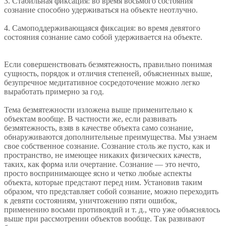
3. Стабильная фиксация: во время восьмого состояния
сознание способно удерживаться на объекте неотлучно.
4. Самоподдерживающаяся фиксация: во время девятого
состояния сознание само собой удерживается на объекте.
Если совершенствовать безмятежность, правильно понимая
сущность, порядок и отличия степеней, объясненных выше,
безупречное медитативное сосредоточение можно легко
выработать примерно за год.
Тема безмятежности изложена выше применительно к
объектам вообще. В частности же, если развивать
безмятежность, взяв в качестве объекта само сознание,
обнаруживаются дополнительные преимущества. Мы узнаем
свое собственное сознание. Сознание столь же пусто, как и
пространство, не имеющее никаких физических качеств,
таких, как форма или очертание. Сознание — это нечто,
просто воспринимающее ясно и четко любые аспекты
объекта, которые предстают перед ним. Установив таким
образом, что представляет собой сознание, можно переходить
к девяти состояниям, уничтожению пяти ошибок,
применению восьми противоядий и т. д., что уже объяснялось
выше при рассмотрении объектов вообще. Так развивают