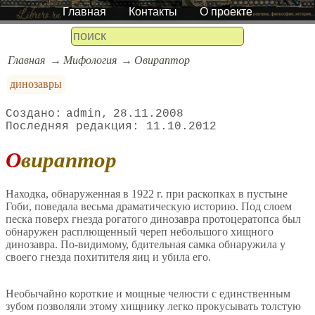
Главная
Контакты
О проекте
Главная
Мифология
Овираптор
динозавры
admin
28.11.2008
11.10.2012
Овираптор
Находка, обнаруженная в 1922 г. при раскопках в пустыне
Гоби, поведала весьма драматическую историю. Под слоем
песка поверх гнезда рогатого динозавра протоцератопса был
обнаружен расплющенный череп небольшого хищного
динозавра. По-видимому, бдительная самка обнаружила у
своего гнезда похитителя яиц и убила его.
Необычайно короткие и мощные челюсти с единственным
зубом позволяли этому хищнику легко прокусывать толстую