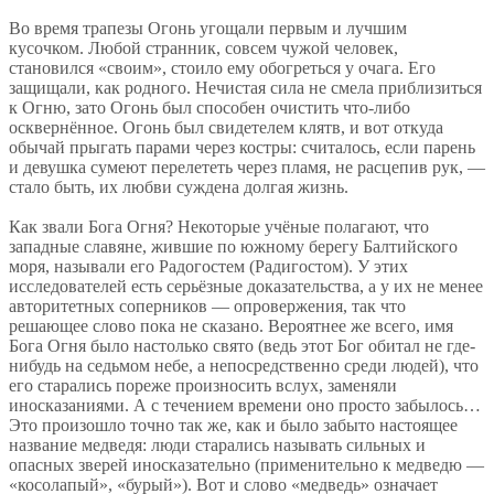
Во время трапезы Огонь угощали первым и лучшим
кусочком. Любой странник, совсем чужой человек,
становился «своим», стоило ему обогреться у очага. Его
защищали, как родного. Нечистая сила не смела приблизиться
к Огню, зато Огонь был способен очистить что-либо
осквернённое. Огонь был свидетелем клятв, и вот откуда
обычай прыгать парами через костры: считалось, если парень
и девушка сумеют перелететь через пламя, не расцепив рук, —
стало быть, их любви суждена долгая жизнь.
Как звали Бога Огня? Некоторые учёные полагают, что
западные славяне, жившие по южному берегу Балтийского
моря, называли его Радогостем (Радигостом). У этих
исследователей есть серьёзные доказательства, а у их не менее
авторитетных соперников — опровержения, так что
решающее слово пока не сказано. Вероятнее же всего, имя
Бога Огня было настолько свято (ведь этот Бог обитал не где-
нибудь на седьмом небе, а непосредственно среди людей), что
его старались пореже произносить вслух, заменяли
иносказаниями. А с течением времени оно просто забылось…
Это произошло точно так же, как и было забыто настоящее
название медведя: люди старались называть сильных и
опасных зверей иносказательно (применительно к медведю —
«косолапый», «бурый»). Вот и слово «медведь» означает