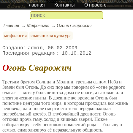
Главная
Контакты
О проекте
Главная
Мифология
Огонь Сварожич
мифология
славянская культура
admin
06.02.2009
10.10.2012
Огонь Сварожич
Третьим братом Солнца и Молнии, третьим сыном Неба и
Земли был Огонь. До сих пор мы говорим об «огне родного
очага» — хотя у большинства дома не очаги, а газовые или
электрические плиты. В древние же времена Огонь был
поистине центром того мира, в котором проходила вся жизнь
человека, да и после смерти его тело нередко ожидал
погребальный костёр. В глубочайшей древности Огонь
отгонял прочь тьму, холод и хищных зверей. Позже —
собирал вкруг себя несколько поколений рода — большую
семью, символизируя её нераздельную общность.