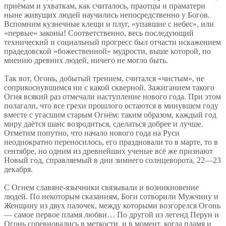
приёмам и ухваткам, как считалось, праотцы и праматери
ныне живущих людей научились непосредственно у Богов.
Вспомним кузнечные клещи и плуг, «упавшие с небес», или
«первые» законы! Соответственно, весь последующий
технический и социальный прогресс был отчасти искажением
прадедовской «божественной» мудрости, выше которой, по
мнению древних людей, ничего не могло быть.
Так вот, Огонь, добытый трением, считался «чистым», не
соприкоснувшимся ни с какой скверной. Зажиганием такого
Огня всякий раз отмечали наступление нового года. При этом
полагали, что все грехи прошлого остаются в минувшем году
вместе с угасшим старым Огнём: таким образом, каждый год
миру даётся шанс возродиться, сделаться добрее и лучше.
Отметим попутно, что начало нового года на Руси
неоднократно переносилось, его праздновали то в марте, то в
сентябре, но одним из древнейших ученые всё же признают
Новый год, справляемый в дни зимнего солнцеворота, 22—23
декабря.
С Огнем славяне-язычники связывали и возникновение
людей. По некоторым сказаниям, Боги сотворили Мужчину и
Женщину из двух палочек, между которыми возгорелся Огонь
— самое первое пламя любви… По другой из легенд Перун и
Огонь соревновались в меткости, и в момент, когда пламя и