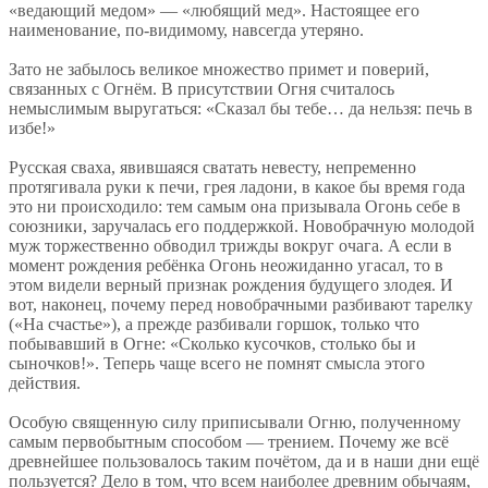
«ведающий медом» — «любящий мед». Настоящее его
наименование, по-видимому, навсегда утеряно.
Зато не забылось великое множество примет и поверий,
связанных с Огнём. В присутствии Огня считалось
немыслимым выругаться: «Сказал бы тебе… да нельзя: печь в
избе!»
Русская сваха, явившаяся сватать невесту, непременно
протягивала руки к печи, грея ладони, в какое бы время года
это ни происходило: тем самым она призывала Огонь себе в
союзники, заручалась его поддержкой. Новобрачную молодой
муж торжественно обводил трижды вокруг очага. А если в
момент рождения ребёнка Огонь неожиданно угасал, то в
этом видели верный признак рождения будущего злодея. И
вот, наконец, почему перед новобрачными разбивают тарелку
(«На счастье»), а прежде разбивали горшок, только что
побывавший в Огне: «Сколько кусочков, столько бы и
сыночков!». Теперь чаще всего не помнят смысла этого
действия.
Особую священную силу приписывали Огню, полученному
самым первобытным способом — трением. Почему же всё
древнейшее пользовалось таким почётом, да и в наши дни ещё
пользуется? Дело в том, что всем наиболее древним обычаям,