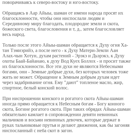
поворачиваясь к северо-востоку и юго-востоку.
Обращаясь в Аар Айыы, шаман от имени народа просят их
благосклонности, чтобы они ниспослали людям и
Середивному миру благодать, плодородие земли и скота,
божеского света, благословения и т, д., затем благословляет
весь народ.
Только после этого Айыы-шаман обращается к Духу огня Ха-
тан Тэмиэрийэ, а после него - к Духу Матери-Земли Аан
Алах-чын Хотун, духам растений - Эрэкэ и Дьэрэкэ, к Духу
охоты Баай-Байанаю, к духу Вод Куех Боллох - и просит также
их благосклонности. Все эти духи не являются Небесными
богами, они - Земные добрые духи, без которых человек тоже
жить не может. Обращение к Земным добрым духам идет
через задабривание огня. Ему "дают" топленое масло, жир,
спиртное, белый конский волос.
При ниспрошении конского и рогатого скота Айыы-шаман
иногда прямо обращается к Небесным богам - Богу конного
скота, Богине рогатого скота. При таких обрядах Айыы-шаман
обязательно камлает в сопровождении девяти невинных
мальчиков и восьми невинных девочек, которые держат в
руках тальниковые прутья и делают движения, как бы загоняя
ниспосланный с неба скот в загон.