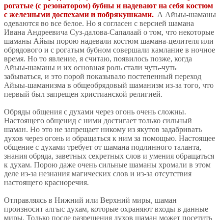
рогатые (с резонатором) бубны и надевают на себя костюм
с железными доспехами и побрякушками.
А Айыы-шаманы
одеваются во все белое. Но я согласен с версией шамана
Ивана Андреевича Суз-далова-Сапалаай о том, что некоторые
шаманы Айыы порою надевали костюм шамана-целителя или
обрядового и с рогатым бубном совершали камлание в ночное
время. Но то явление, я считаю, появилось позже, когда
Айыы-шаманы и их основная роль стали чуть-чуть
забываться, и это порой показывало постепенный переход
Айыы-шаманизма в общеобрядовый шаманизм из-за того, что
первый был запрещен христианской религией.
Обряды общения с духами через огонь очень сложны.
Настоящего общенид с ними достигает только сильный
шаман. Но это не запрещает никому из якутов задабривать
духов через огонь и обращаться к ним за помощью. Настоящее
общение с духами требует от шамана подлинного таланта,
знания обряда, заветных секретных слов и умения обращаться
к духам. Порою даже очень сильные шаманы хромали в этом
деле из-за незнания магических слов и из-за отсутствия
настоящего красноречия.
Отправляясь в Нижний или Верхний миры, шаман
произносит алгыс духам, которые охраняют входы в данные
миры. Только после разрешения духов шаман может посетить