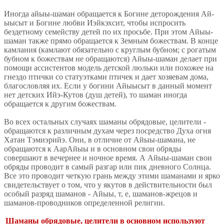
Иногда айыы-шаман обращается к Богине деторождения Ай-
ыысыт и Богине любви Иэйкэхсит, чтобы испросить
бездетному семейству детей по их просьбе. При этом Айыы-
шаман также прямо обращается к Земным божествам. В конце
камлания (камлают обязательно с круглым бубном; с рогатым
бубном к божествам не обращаются) Айыы-шаман делает при
помощи ассистентов модель детской люльки или похожее на
гнездо птички со статуэтками птичек и дает хозяевам дома,
благословляя их. Если у богини Айыысыт в данный момент
нет детских Ийэ-Кутов (душ детей), то шаман иногда
обращается к другим божествам.
Во всех остальных случаях шаманы обрядовые, целители -
обращаются к различным духам через посредство Духа огня
Хатан Тэмиэрийэ. Они, в отличие от Айыы-шамана, не
обращаются к АарАйыы и в основном свои обряды
совершают в вечернее и ночное время. А Айыы-шаман свои
обряды проводит в самый разгар или пик дневного Солнца.
Все это проводит четкую грань между этими шаманами и ярко
свидетельствует о том, что у якутов в действительности был
особый разряд шаманов - Айыы, т, е, шаманов-жрецов и
шаманов-проводников определенной религии.
Шаманы обрядовые, целители в основном используют