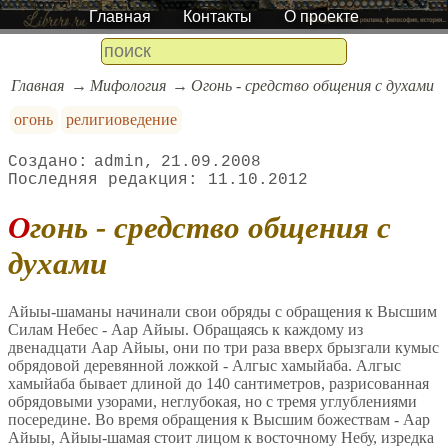
Главная
Контакты
О проекте
Главная
Мифология
Огонь - средство общения с духами
огонь
религиоведение
admin
21.09.2008
11.10.2012
Огонь - средство общения с
духами
Айыы-шаманы начинали свои обряды с обращения к Высшим
Силам Небес - Аар Айыы. Обращаясь к каждому из
двенадцати Аар Айыы, они по три раза вверх брызгали кумыс
обрядовой деревянной ложкой - Алгыс хамыйаба. Алгыс
хамыйаба бывает длиной до 140 сантиметров, разрисованная
обрядовыми узорами, неглубокая, но с тремя углублениями
посередине. Во время обращения к Высшим божествам - Аар
Айыы, Айыы-шамая стоит лицом к восточному Небу, изредка