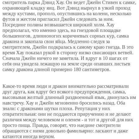
смотритель парка Дэвид Хау. Он ведет Джейн Стивен к самке,
охраняющей кладку яиц. Вот Дэвид нырнул в узкий проход
между кустами, прополз, опустившись на колени, несколько
футов и жестом пригласил Джейн следовать за ним.
Посредине поляны возвышается широкий холм. Хау
предполагал, что именно здесь, на гнездовой площадке
большеногов, длинноногих коричневых сорных кур, самка
дракона и закопала свои яйца. Медленно следуя за
смотрителем, Джейн подкралась к самому краю гнезда. В это
время Хау показал рукой в сторону низко свисающих ветвей.
Сначала Джейн ничего не заметила. И вдруг в 10 шагах от
себя она увидела лежащую на земле среди опавших листьев
самку дракона длиной примерно 180 сантиметров.
Какое-то время люди и дракон внимательно рассматривали
друг друга, как вдруг без всякого предупреждения, самка,
высовывая желтый длинный раздвоенный язык, двинулась им
навстречу. Хау и Джейн мгновенно бросились назад. Оба
знали: с драконами шутки плохи. Репутация у них
отвратительная: они не поддаются приручению и не делают
различия между человеком и оленем - и тот и другой для них
просто пища. Правда, говорят, что наедине смотрители
обращаются с ними довольно фамильярно: ласкают и даже
катаются иногда верхом.