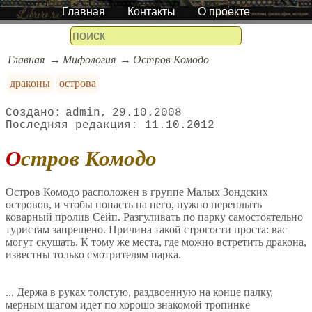
Главная
Контакты
О проекте
Главная
Мифология
Остров Комодо
драконы
острова
admin
29.10.2008
11.10.2012
Остров Комодо
Остров Комодо расположен в группе Малых Зондских
островов, и чтобы попасть на него, нужно переплыть
коварный пролив Сейп. Разгуливать по парку самостоятельно
туристам запрещено. Причина такой строгости проста: вас
могут скушать. К тому же места, где можно встретить дракона,
известны только смотрителям парка.
... Держа в руках толстую, раздвоенную на конце палку,
мерным шагом идет по хорошо знакомой тропинке