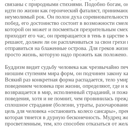
связаны с природными стихиями. Подобно богам, он
идти по жизни как героический фаталист, принимаю
неумолимый рок. Он полон духа соревновательност
побед, его достоинство состоит в возможности смело 
которой он может и посмеяться презрительным сме
приходит его час, он превращается в тень в царстве
решают, должен ли он расплачиваться за свои грехи 
отправиться на блаженные острова. Для греков жизнь
просто жизнь, которую надо прожить как положено.
Буддизм видит судьбу человека как чрезвычайно пе
низшим ступеням мира форм, он подчинен закону ка
Всякий раз конкретная форма распадается, тело уми
поведением человека при жизни, определяют, где и 
возвращается в мир, исполненный страданий, и пож
поведения, хотя и не помнит, чем провинилась преж
сплошное страдание (болезни, утраты, разочаровани
цель для человека «остановить колесо сансары», пр
которая тянется в дурную бесконечность. Мудрец жел
просветленным, тем, кто способен отказаться от ж