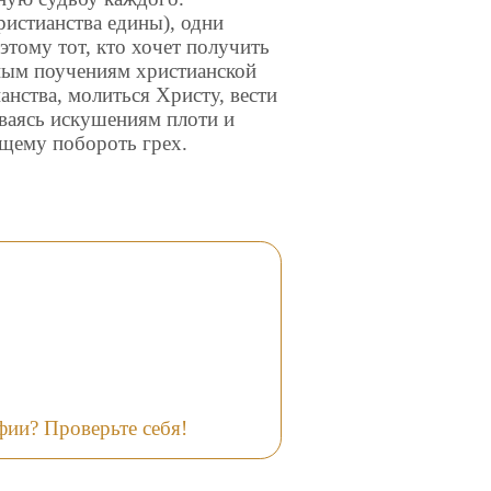
ристианства едины), одни
этому тот, кто хочет получить
нным поучениям христианской
анства, молиться Христу, вести
ваясь искушениям плоти и
ющему побороть грех.
фии? Проверьте себя!