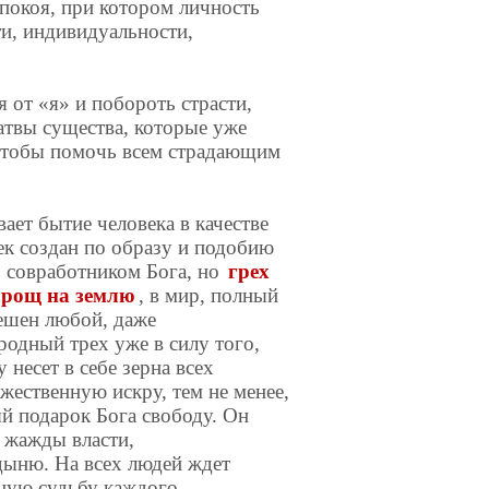
 покоя, при котором личность
ти, индивидуальности,
 от «я» и побороть страсти,
атвы существа, которые уже
 чтобы помочь всем страдающим
ает бытие человека в качестве
век создан по образу и подобию
 совработником Бога, но
грех
 рощ на землю
, в мир, полный
решен любой, даже
одный трех уже в силу того,
несет в себе зерна всех
жественную искру, тем не менее,
й подарок Бога свободу. Он
 жажды власти,
дыню. На всех людей ждет
ную судьбу каждого.