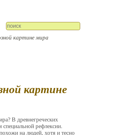
озной картине мира
ира? В древнегреческих
м специальной рефлексии.
похожи на людей, хотя и тесно