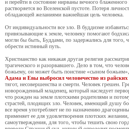
и перейти в состояние нирваны вечного блаженного
растворяется во Вселенской пустоте. Потеря личнос
обладающей желаниями важнейшая цель человека.
От индивидуальности все зло. В буддизме избавиться
привязывающие к земле, человеку помогают бодхис
могли бы быть, Буддами, по задержались для того,
обрести истинный путь.
Христианство как никакая другая религия рассматрив
трагического и разорвавшего. Дело в том, что чело
божьему, он может быть поистине «сыном божьим»,
Адама и Евы выбросил человечество из райских
тягот, несовершенства и смерти. Человек грешен. Г
новорожденный младенец, который наследует первор
что рожден на земле плотскими родителями и потому 
страстей, плодящих зло. Человек, имеющий душу бо
все время употребляет не по назначению драгоценны
применяет ее для удовлетворения плотских желании,
самоутверждения, для того, чтобы тешить свою гор
впереди Страшный суд, который определит посмерт