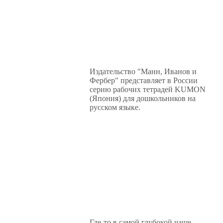
Издательство "Манн, Иванов и
Фербер" представляет в России
серию рабочих тетрадей KUMON
(Япония) для дошкольников на
русском языке.
Где-то в самой глубокой чаще