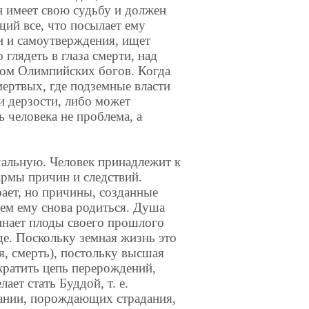
 имеет свою судьбу и должен
щий все, что посылает ему
и и самоутверждения, ищет
глядеть в глаза смерти, над
хом Олимпийских богов. Когда
 мертвых, где подземные власти
и дерзости, либо может
 человека не проблема, а
чальную. Человек принадлежит к
рмы причин и следствий.
рает, но причины, созданные
кем ему снова родиться. Душа
инает плоды своего прошлого
де. Поскольку земная жизнь это
я, смерть), постольку высшая
екратить цепь перерождений,
ает стать Буддой, т. е.
елании, порождающих страдания,