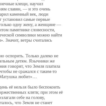
знечные клещи, научил
иям славян, — и это очень
арил каменный век, люди
г установил самые первые
 только одну жену, а женщине —
том памятнике словесности,
зыческой символики можно найти
». Значит, ветры считались
о оспорить. Только далеко не
тельным детям. Язычники же
ния говорят, что Земля платила
чтобы не сражался с таким-то
я-Матушка любит»…
день её нельзя было беспокоить
оржественных клятв; при этом её
злагали себе на голову,
алось, что Земля не станет