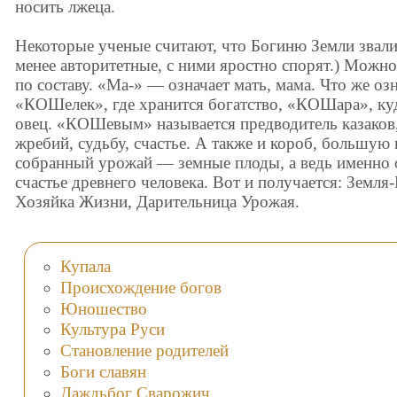
носить лжеца.
Некоторые ученые считают, что Богиню Земли звали
менее авторитетные, с ними яростно спорят.) Можн
по составу. «Ма-» — означает мать, мама. Что же о
«КОШелек», где хранится богатство, «КОШара», ку
овец. «КОШевым» называется предводитель казако
жребий, судьбу, счастье. А также и короб, большую
собранный урожай — земные плоды, а ведь именно о
счастье древнего человека. Вот и получается: Зем
Хозяйка Жизни, Дарительница Урожая.
Купала
Происхождение богов
Юношество
Культура Руси
Становление родителей
Боги славян
Даждьбог Сварожич