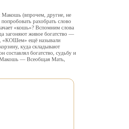
 Макошь (впрочем, другие, не
о попробовать рахобрать слово
значает «кошь»? Вспомним слова
да загоняют живое богатство —
в, «КОШем» ещё называли
 корзину, куда складывают
н составлял богатство, судьбу и
ля-Макошь — Всеобщая Мать,