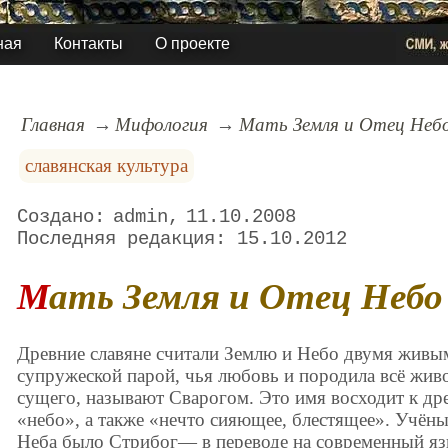
ная
Контакты
О проекте
Главная
Мифология
Мать Земля и Отец Неб
славянская культура
admin
11.10.2008
15.10.2012
Мать Земля и Отец Небо
Древние славяне считали Землю и Небо двумя живы
супружеской парой, чья любовь и породила всё живое
сущего, называют Сварогом. Это имя восходит к др
«небо», а также «нечто сияющее, блестящее». Учёны
Неба было Стрибог— в переводе на современный яз