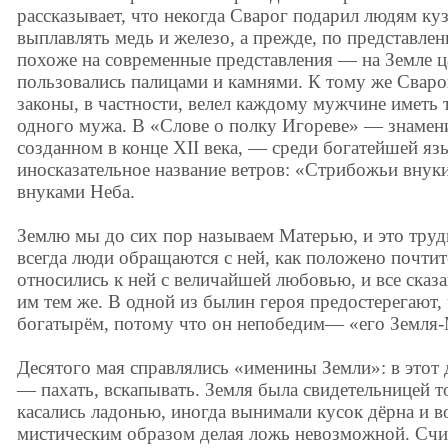
рассказывает, что некогда Сварог подарил людям ку
выплавлять медь и железо, а прежде, по представлен
похоже на современные представления — на Земле ц
пользовались палицами и камнями. К тому же Сваро
законы, в частности, велел каждому мужчине иметь
одного мужа. В «Слове о полку Игореве» — знамени
созданном в конце XII века, — среди богатейшей я
иносказательное название ветров: «Стрибожьи внуки
внуками Неба.
Землю мы до сих пор называем Матерью, и это трудн
всегда люди обращаются с ней, как положено почти
относились к ней с величайшей любовью, и все сказа
им тем же. В одной из былин героя предостерегают, 
богатырём, потому что он непобедим— «его Земл
Десятого мая справлялись «именины Земли»: в этот 
— пахать, вскапывать. Земля была свидетельницей т
касались ладонью, иногда вынимали кусок дёрна и во
мистическим образом делая ложь невозможной. Счит