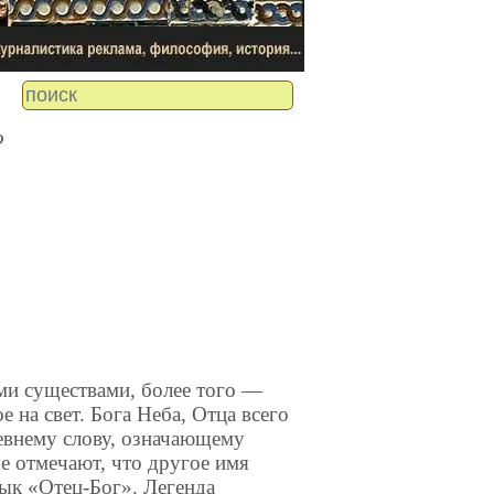
о
ми существами, более того —
 на свет. Бога Неба, Отца всего
евнему слову, означающему
е отмечают, что другое имя
ык «Отец-Бог». Легенда