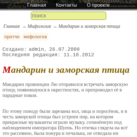
Главная
Контакты
О проекте
Главная
Мифология
Мандарин и заморская птица
притчи
мифология
admin
26.07.2008
11.10.2012
Мандарин и заморская птица
Мандарин провинции Лю отправился встречать заморскую
птицу, появившуюся в окрестностях, и препроводил её в
парадные покои.
По этому поводу были зарезаны вол, овца и поросёнок, и в
честь заморской птицы был устроен пир, на котором
прекрасные музыканты играли музыку, сочинённую под
наблюдением императора Шуень. Но птичка глядела на всё
это рассеянно, была понура и печальна, не отведала ни