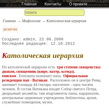
Главная
Контакты
О проекте
Главная
Мифология
Католическая иерархия
религии
admin
22.06.2008
12.10.2012
Католическая иерархия
По католической иерархии есть
три степени священства:
диакон, священник (кюре, патер, ксендз),
епископ
. Епископа назначает папа.
Официальная
резиденция пап - Ватикан
. Расположен он в центре Рима,
занимает площадь 44 гектара, население - одна тысяча
человек. В состав Ватикана входят Собор святого Петра,
дворцовый ансамбль: там апартаменты папы, кардиналов,
центральные церковные учреждения, библиотека, архив,
служебные помещения, музеи.