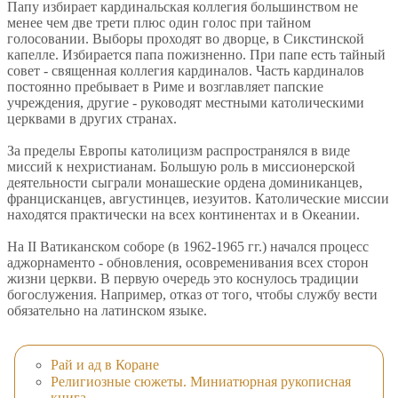
Папу избирает кардинальская коллегия большинством не
менее чем две трети плюс один голос при тайном
голосовании. Выборы проходят во дворце, в Сикстинской
капелле. Избирается папа пожизненно. При папе есть тайный
совет - священная коллегия кардиналов. Часть кардиналов
постоянно пребывает в Риме и возглавляет папские
учреждения, другие - руководят местными католическими
церквами в других странах.
За пределы Европы католицизм распространялся в виде
миссий к нехристианам. Большую роль в миссионерской
деятельности сыграли монашеские ордена доминиканцев,
францисканцев, августинцев, иезуитов. Католические миссии
находятся практически на всех континентах и в Океании.
На II Ватиканском соборе (в 1962-1965 гг.) начался процесс
аджорнаменто - обновления, осовременивания всех сторон
жизни церкви. В первую очередь это коснулось традиции
богослужения. Например, отказ от того, чтобы службу вести
обязательно на латинском языке.
Рай и ад в Коране
Религиозные сюжеты. Миниатюрная рукописная
книга