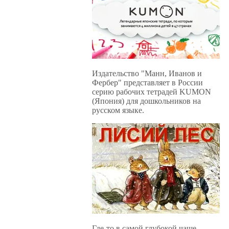
Издательство "Манн, Иванов и
Фербер" представляет в России
серию рабочих тетрадей KUMON
(Япония) для дошкольников на
русском языке.
Где-то в самой глубокой чаще