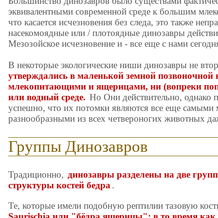
Большинство динозавров было существами фактичес
эквивалентными современной среде к большим млек
что касается исчезновения без следа, это также неп
насекомоядные или / плотоядные динозавры действ
Мезозойское исчезновение и - все еще с нами сегод
В некоторые экологические ниши динозавры не вто
утверждались в маленькой земной позвоночной 
млекопитающими и ящерицами, ни (вопреки поп
или водный среде.
Но Они действительно, однако 
успешно, что их потомки являются все еще самыми
разнообразными из всех четвероногих животных даж
Группы Динозавров
Традиционно,
динозавры разделены на две групп
структуры костей бедра
.
Те, которые имели подобную рептилии тазовую кост
Saurischia или "бёдра ящерицы"; в то время как