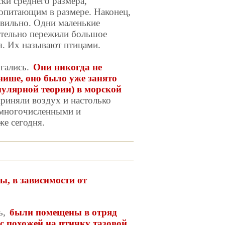
ки среднего размера,
опитающим в размере. Наконец,
равильно. Одни маленькие
ительно пережили большое
ня. Их называют птицами.
ргались.
Они никогда не
нише, оно было уже занято
улярной теории) в морской
приняли воздух и настолько
 многочисленными и
е сегодня.
ы, в зависимости от
ь,
были помещены в отряд
 с похожей на птичку тазовой