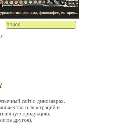
х
х
язычный сайт о динозаврах.
множество иллюстраций и
различную продукцию,
огое другое).