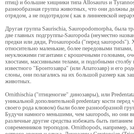
птиц) и большие хищники типа Allosaurus и Tyrannos
разнообразная группа животных, что они должны де
отрядом, а не подотрядом ( как в линнеевской иерар
Другая группа Saurischia, Sauropodomorpha, была 
две главных подгруппы-Sauropoda (неуместно назва
предки или дяди, Prosauropoda ("перед sauropods").
относительно маленькие, более передовыми типами, 
неуклюжими гигантами с крошечными головами, оч
хвостами, массивными телами, и подобными столбу 
известного "Бронтозавра" (или Апатозавр) и его ро
слоны, они полагались на их большой размер как з
животных.
Ornithischia ("птиценогие" динозавры), или Predentat
уникальной дополнительной predentary кости перед 
своего рода клювом) были более разнообразной гр
Будучи намного меньшими, чем sauropods, но они в
различные другие средства избежать быть питанием
современников тероподов. Ornithopods, например, з
острого зрения и слуха. Динозавры Ceratopsian (Tric