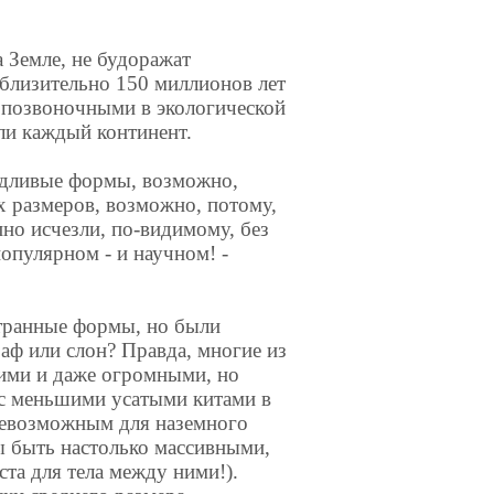
 Земле, не будоражат
близительно 150 миллионов лет
 позвоночными в экологической
ли каждый континент.
удливые формы, возможно,
х размеров, возможно, потому,
пно исчезли, по-видимому, без
популярном - и научном! -
транные формы, но были
аф или слон? Правда, многие из
шими и даже огромными, но
 с меньшими усатыми китами в
невозможным для наземного
ы быть настолько массивными,
ста для тела между ними!).