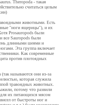
aurus. Theropoda - такая
йствительно считаться целым
хии)
травоядными животными. Есть
нные "ноги ящерицы"), и их
 Хотя Prosauropods были
и все Sauropods были
ень длинными шеями и
ногами. Эта группа включает
дственники. Как современные
ащита против плотоядных
a (так называются они из-за
челюстью, которая служила
уппой травоядных животных.
ыжили, потому что развили
 для их питающихся мясом
ависел от быстроты ног и
eratops и т.д.) были носорогами