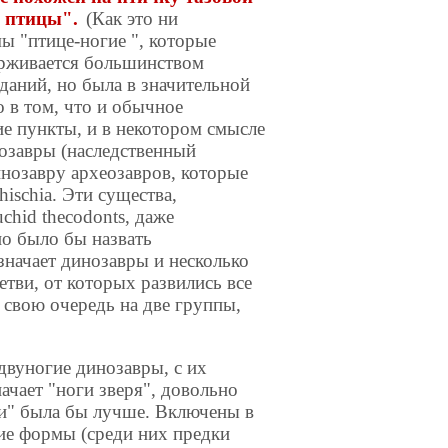
а птицы".
(Как это ни
мы "птице-ногие ", которые
держивается большинством
даний, но была в значительной
о в том, что и обычное
ие пункты, и в некотором смысле
озавры (наследственный
инозавру археозавров, которые
hischia. Эти существа,
chid thecodonts, даже
о было бы назвать
значает динозавры и несколько
тви, от которых развились все
 свою очередь на две группы,
двуногие динозавры, с их
ачает "ноги зверя", довольно
ги" была бы лучше. Включены в
ие формы (среди них предки