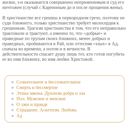
жизни, з-н оказывается совершенно неприменимым и суд его
ничтожен (случай с Карениным до и после прощения жены).
В христианстве все грешны в первородном грехе, поэтому не
суди ближнего, только христианство требует милосердия к
грешникам. Трагизм христианства в том, что его неправильно
трактовали и трактуют, а именно то, что «добрые» и
праведные по трупам своих ближних, менее добрых и
праведных, пробиваются в Рай, или оттесняя «злых» в Ад,
сначала во времени, а потом и в вечности. В
действительности спасает душу лишь тот, кто готов погубить
ее во имя ближних, во имя любви Христовой.
Сознательное и бессознательное
Смерть и бессмертие
Этика закона. Дуализм добра и зла
Пол. Мужское и женское
О лжи и правде
Страдание. Аскетизм. Любовь
Ад