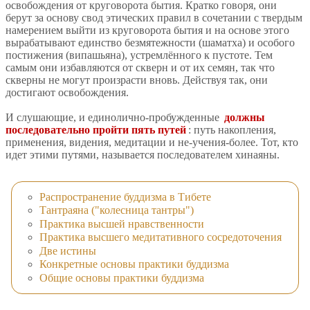
освобождения от круговорота бытия. Кратко говоря, они
берут за основу свод этических правил в сочетании с твердым
намерением выйти из круговорота бытия и на основе этого
вырабатывают единство безмятежности (шаматха) и особого
постижения (випашьяна), устремлённого к пустоте. Тем
самым они избавляются от скверн и от их семян, так что
скверны не могут произрасти вновь. Действуя так, они
достигают освобождения.
И слушающие, и единолично-пробужденные
должны
последовательно пройти пять путей
: путь накопления,
применения, видения, медитации и не-учения-более. Тот, кто
идет этими путями, называется последователем хинаяны.
Распространение буддизма в Тибете
Тантраяна ("колесница тантры")
Практика высшей нравственности
Практика высшего медитативного сосредоточения
Две истины
Конкретные основы практики буддизма
Общие основы практики буддизма