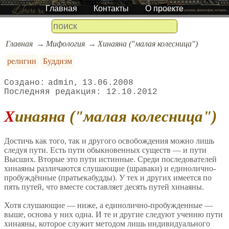
Главная
Контакты
О проекте
Главная
Мифология
Хинаяна ("малая колесница")
религии
Буддизм
admin
13.06.2008
12.10.2012
Хинаяна ("малая колесница")
Достичь как того, так и другого освобождения можно лишь
следуя пути. Есть пути обыкновенных существ — и пути
Высших. Вторые это пути истинные. Среди последователей
хинаяны различаются слушающие (шраваки) и единолично-
пробуждённые (пратьекабудды). У тех и других имеется по
пять путей, что вместе составляет десять путей хинаяны.
Хотя слушающие — ниже, а единолично-пробужденные —
выше, основа у них одна. И те и другие следуют учению пути
хинаяны, которое служит методом лишь индивидуального