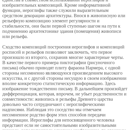
изобразительных композиций. Кроме информативной
функции, иероглифы также служили выразительным
средством декорации архитектуры. Внося в живописную или
рельефную композицию элемент регулярности и
стабильности, они были первой ступенью шагом на пути к
подчинению архитектонике здания (помещения) живописи
или рельефа.
Сходство композиций построения иероглифов и композиций
росписей и рельефов позволяют заключить, что первое
произошло из второго, сохранив многие характерные черты.
В качестве первого примера пиктографии (рисуночного
письма) обычно приводят плиту фараона Нармера, с одной
стороны несомненно являющуюся произведением высокого
искусства, и с другой стороны несущую в своем изображении
вполне конкретную статистическую информацию. Здесь
изображение тождественно письму. В дальнейшем произойдет
дифференциация, которая, впрочем, не убьет родственности и
совместимости: живопись и рельефы Древнего царства
довольно часто сотрудничают с иероглифическими
надписями. Наблюдая это соседство мы отмечаем
несомненное родство форм этих способов передачи
информации. Иероглифы для непосвященного человека
предстают если не самостоятельными изобразительными