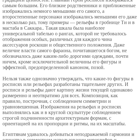
самым большим. Его близкие родственники и приближенные
изображались немного меньшими его самого, а
второстепенные персонажи изображались меньшими его даже
в несколько раз, тому примеры — рельефы в гробнице Ти и в
мастаба в Саккара.. Такая шкала была наиболее
универсальной табелью о рангах, которой не требовалось
отображения особых, различных для каждого чина
аксессуаров роскоши и общественного положения. Даже
величие власти самого фараона, почитавшегося богом, не
обозначалось даже каким-либо дорогими одеждами, почти
ничем, кроме исключительной величины его фигуры и
эффектной, предопределенной каноном, позой.
Нельзя также однозначно утверждать, что какие-то фигуры в
росписях или рельефах разработаны тщательнее других. И
росписи и рельефы дают картину жизни текущей одинаково
размеренно и неотвратимо для всех. Композиция, как
правило, построчная, с соблюдением симметрии и
уравновешенная. Изображения на рельефах и росписях
выполнялись как и в круглой скульптуре соблюдением
строгой подчиненности архитектурным формам, с
ориентацией на их пропорции и ритмы, на их масштабы.
Египтянам удавалось добиваться неподражаемой гармонии и
единства в совместном использовании иероглифов и