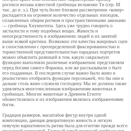
росписи весьма известной гробницы вельможи Ти (сер. III
тыс. до н. э.). При чуть более близком рассмотрении «ковер»
распадается на огромное количество отдельных эпизодов,
сплавленных общим ритмом и пространственными законами
— гробница Хнумхотепа. Здесь уже трудно говорить о
застылости и тому подобных вещах. Живость и
непосредственность в изображениях людей и их занятий
выше всякой критики. Возможно эти качества жанровых сцен
в сопоставлении с преопределенной фиксированностью и
торжественной представительностью парадных портретов
можно объяснить разницей в том, какую сакральную
функцию выполняли различные изображения: представляли
перед богами самого Фараона, или же рассказывали о быте
его подданных. В последнем случае важно было живо и
реалистично отобразить функции персонажей, что бы они и
дальше столь живо служили господину. Мы не должны также
удивляться многочисленным изображениям животных в
гробницах. Многие животные в Древнем Египте
обожествлялись и их изображения являлись изображениями
богов.
Градация размеров, масштабов фигур внутри одной
композиции, дающая декоративную живость и легкую
певучую вариативность ритма была для египтян прежде всего
градацией ценностей. Главный герой росписей изображался