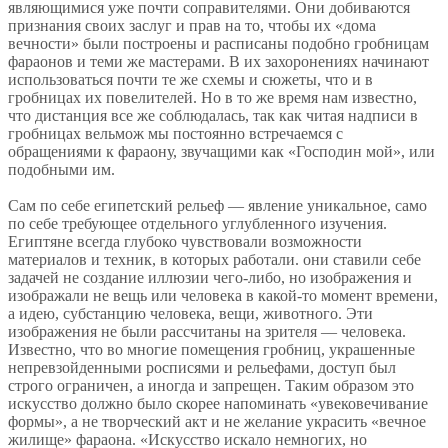
являющимися уже почти соправителями. Они добиваются
признания своих заслуг и прав на то, чтобы их «дома
вечности» были построены и расписаны подобно гробницам
фараонов и теми же мастерами. В их захоронениях начинают
использоваться почти те же схемы и сюжеты, что и в
гробницах их повелителей. Но в то же время нам известно,
что дистанция все же соблюдалась, так как читая надписи в
гробницах вельмож мы постоянно встречаемся с
обращениями к фараону, звучащими как «Господин мой», или
подобными им.
Сам по себе египетский рельеф — явление уникальное, само
по себе требующее отдельного углубленного изучения.
Египтяне всегда глубоко чувствовали возможности
материалов и техник, в которых работали. они ставили себе
задачей не создание иллюзии чего-либо, но изображения и
изображали не вещь или человека в какой-то момент времени,
а идею, субстанцию человека, вещи, животного. Эти
изображения не были рассчитаны на зрителя — человека.
Известно, что во многие помещения гробниц, украшенные
непревзойденными росписями и рельефами, доступ был
строго ограничен, а иногда и запрещен. Таким образом это
искусство должно было скорее напоминать «увековечивание
формы», а не творческий акт и не желание украсить «вечное
жилище» фараона. «Искусство искало немногих, но