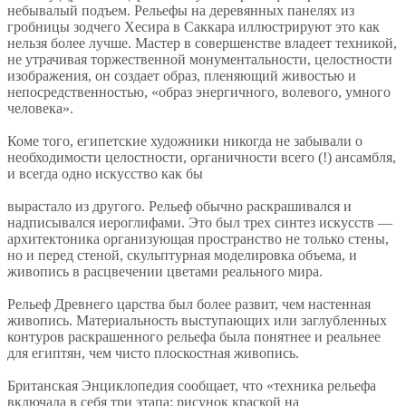
небывалый подъем. Рельефы на деревянных панелях из
гробницы зодчего Хесира в Саккара иллюстрируют это как
нельзя более лучше. Мастер в совершенстве владеет техникой,
не утрачивая торжественной монументальности, целостности
изображения, он создает образ, пленяющий живостью и
непосредственностью, «образ энергичного, волевого, умного
человека».
Коме того, египетские художники никогда не забывали о
необходимости целостности, органичности всего (!) ансамбля,
и всегда одно искусство как бы
вырастало из другого. Рельеф обычно раскрашивался и
надписывался иероглифами. Это был трех синтез искусств —
архитектоника организующая пространство не только стены,
но и перед стеной, скульптурная моделировка объема, и
живопись в расцвечении цветами реального мира.
Рельеф Древнего царства был более развит, чем настенная
живопись. Материальность выступающих или заглубленных
контуров раскрашенного рельефа была понятнее и реальнее
для египтян, чем чисто плоскостная живопись.
Британская Энциклопедия сообщает, что «техника рельефа
включала в себя три этапа: рисунок краской на