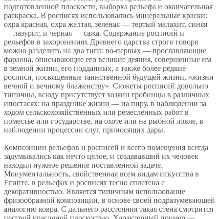
подготовленной плоскости, выборка рельефа и окончательная
раскраска. В росписях использовались минеральные краски:
охра красная, охра желтая, зеленая — тертый малахит, синяя
— лазурит, и черная — сажа. Содержание росписей и
рельефов в захоронениях Древнего царства строго говоря
можно разделить на два типа: во-первых — прославляющие
фараона, описывающие его великие деяния, совершенные им
в земной жизни, его подданных, а также более редкие
росписи, посвященные таинственной будущей жизни, «жизни
вечной и вечному блаженству». Сюжеты росписей довольно
типичны, всюду присутствует хозяин гробницы в различных
ипостасях: на празднике жизни — на пиру, в наблюдении за
ходом сельскохозяйственных или ремесленных работ в
поместье или государстве, на охоте или на рыбной ловле, в
наблюдении процессии слуг, приносящих дары.
Композиции рельефов и росписей и всего помещения всегда
задумывались как нечто целое, и создававший их человек
находил нужное решение поставленной задаче.
Монументальность, свойственная всем видам искусства в
Египте, в рельефах и росписях тесно сплетена с
декоративностью. Является типичным использование
фризообразной композиции, в основе своей подразумевающей
аналогию ковра. С дальнего расстояния такая стена смотрится
пестрой красочной плоскостью. Характерный пример —