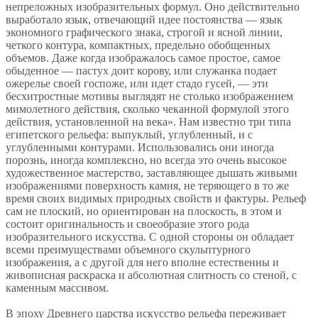
непреложных изобразительных формул. Оно действительно
выработало язык, отвечающий идее постоянства — язык
экономного графического знака, строгой и ясной линии,
четкого контура, компактных, предельно обобщенных
объемов. Даже когда изображалось самое простое, самое
обыденное — пастух доит корову, или служанка подает
ожерелье своей госпоже, или идет стадо гусей, — эти
бесхитростные мотивы выглядят не столько изображением
мимолетного действия, сколько чеканной формулой этого
действия, установленной на века». Нам известно три типа
египетского рельефа: выпуклый, углубленный, и с
углубленными контурами. Использовались они иногда
порознь, иногда комплексно, но всегда это очень высокое
художественное мастерство, заставляющее дышать живыми
изображениями поверхность камня, не теряющего в то же
время своих видимых природных свойств и фактуры. Рельеф
сам не плоский, но ориентирован на плоскость, в этом и
состоит оригинальность и своеобразие этого рода
изобразительного искусства. С одной стороны он обладает
всеми преимуществами объемного скульптурного
изображения, а с другой для него вполне естественны и
живописная раскраска и абсолютная слитность со стеной, с
каменным массивом.
В эпоху Древнего царства искусство рельефа переживает