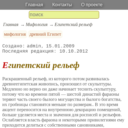
Главная
Контакты
О проекте
Главная
Мифология
Египетский рельеф
мифология
древний Египет
admin
15.01.2009
10.10.2012
Египетский рельеф
Раскрашенный рельеф, из которого потом развивалась
древнеегипетская живопись, произошел от скульптуры.
Медленно но верно он даже начинает теснить скульптуру,
потому что ко времени пятой — шестой династий фараоны
теряют часть своего былого могущества и былого богатства,
их гробницы становятся меньше по размерам.. В это время
акцент переносится на внутреннюю декорацию помещений,
больше уделяется места и значения для росписей и рельефов.
Ослабляется власть фараона и некоторыми привилегиями ему
приходится делиться с собственными сановниками,