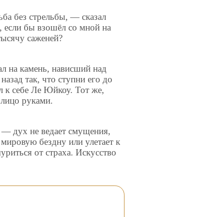
ьба без стрельбы, — сказал
 если бы взошёл со мной на
тысячу саженей?
л на камень, нависший над
назад так, что ступни его до
 к себе Ле Юйкоу. Тот же,
 лицо руками.
— дух не ведает смущения,
в мировую бездну или улетает к
уриться от страха. Искусство