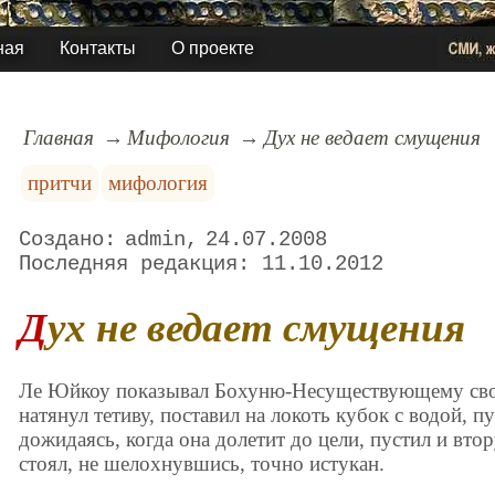
ная
Контакты
О проекте
Главная
Мифология
Дух не ведает смущения
притчи
мифология
admin
24.07.2008
11.10.2012
Дух не ведает смущения
Ле Юйкоу показывал Бохуню-Несуществующему своё 
натянул тетиву, поставил на локоть кубок с водой, пу
дожидаясь, когда она долетит до цели, пустил и втор
стоял, не шелохнувшись, точно истукан.