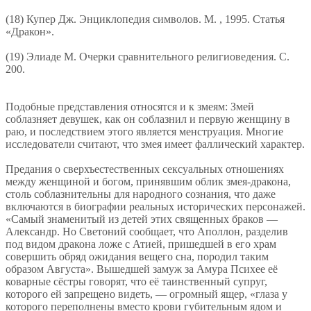
(18) Купер Дж. Энциклопедия символов. М. , 1995. Статья
«Дракон».
(19) Элиаде М. Очерки сравнительного религиоведения. С.
200.
Подобные представления относятся и к змеям: Змей
соблазняет девушек, как он соблазнил и первую женщину в
раю, и последствием этого является менструация. Многие
исследователи считают, что змея имеет фаллический характер.
Предания о сверхъестественных сексуальных отношениях
между женщиной и богом, принявшим облик змея-дракона,
столь соблазнительны для народного сознания, что даже
включаются в биографии реальных исторических персонажей.
«Самый знаменитый из детей этих священных браков —
Александр. Но Светоний сообщает, что Аполлон, разделив
под видом дракона ложе с Атией, пришедшей в его храм
совершить обряд ожидания вещего сна, породил таким
образом Августа». Вышедшей замуж за Амура Психее её
коварные сёстры говорят, что её таинственный супруг,
которого ей запрещено видеть, — огромный ящер, «глаза у
которого переполнены вместо крови губительным ядом и