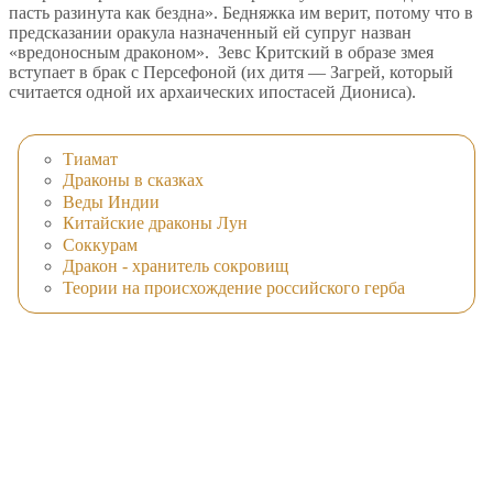
пасть разинута как бездна». Бедняжка им верит, потому что в
предсказании оракула назначенный ей супруг назван
«вредоносным драконом». Зевс Критский в образе змея
вступает в брак с Персефоной (их дитя — Загрей, который
считается одной их архаических ипостасей Диониса).
Тиамат
Драконы в сказках
Веды Индии
Китайские драконы Лун
Соккурам
Дракон - хранитель сокровищ
Теории на происхождение российского герба