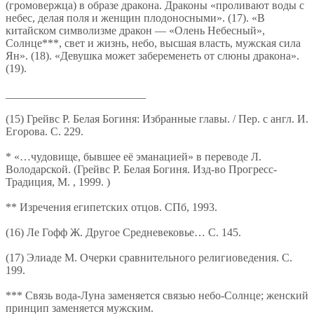
(громовержца) в образе дракона. Драконы «проливают воды с
небес, делая поля и женщин плодоносными». (17). «В
китайском символизме дракон — «Олень Небесный»,
Солнце***, свет и жизнь, небо, высшая власть, мужская сила
Ян». (18). «Девушка может забеременеть от слюны дракона».
(19).
_________________________
(15) Грейвс Р. Белая Богиня: Избранные главы. / Пер. с англ. И.
Егорова. С. 229.
* «…чудовище, бывшее её эманацией» в переводе Л.
Володарской. (Грейвс Р. Белая Богиня. Изд-во Прогресс-
Традиция, М. , 1999. )
** Изречения египетских отцов. СПб, 1993.
(16) Ле Гофф Ж. Другое Средневековье… С. 145.
(17) Элиаде М. Очерки сравнительного религиоведения. С.
199.
*** Связь вода-Луна заменяется связью небо-Солнце; женский
принцип заменяется мужским.