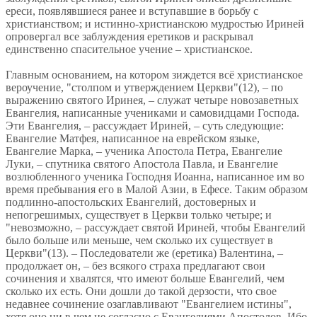
ереси, появлявшиеся ранее и вступавшие в борьбу с
христианством; и истинно-христианскою мудростью Ириней
опровергал все заблуждения еретиков и раскрывал
единственно спасительное учение – христианское.
Главным основанием, на котором зиждется всё христианское
вероучение, "столпом и утверждением Церкви"(12), – по
выражению святого Иринея, – служат четыре новозаветных
Евангелия, написанные учениками и самовидцами Господа.
Эти Евангелия, – рассуждает Ириней, – суть следующие:
Евангелие Матфея, написанное на еврейском языке,
Евангелие Марка, – ученика Апостола Петра, Евангелие
Луки, – спутника святого Апостола Павла, и Евангелие
возлюбленного ученика Господня Иоанна, написанное им во
время пребывания его в Малой Азии, в Ефесе. Таким образом
подлинно-апостольских Евангелий, достоверных и
непогрешимых, существует в Церкви только четыре; и
"невозможно, – рассуждает святой Ириней, чтобы Евангелий
было больше или меньше, чем сколько их существует в
Церкви"(13). – Последователи же (еретика) Валентина, –
продолжает он, – без всякого страха предлагают свои
сочинения и хвалятся, что имеют больше Евангелий, чем
сколько их есть. Они дошли до такой дерзости, что свое
недавнее сочинение озаглавливают "Евангелием истины",
хотя оно ни в чем не согласно с Евангелиями Апостолов. Ибо