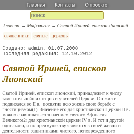
Главная
Контакты
О проекте
Главная
Мифология
Святой Ириней, епископ Лионский
священники
святые
церковь
admin
01.07.2008
12.10.2012
Святой Ириней, епископ
Лионский
Святой Ириней, епископ лионский, принадлежит к числу
замечательнейших отцов и учителей Церкви. Он жил и
подвизался во II в., посвятив всю жизнь свою борьбе с
гностицизмом(1). Значение его для христианской Церкви II в.
можно сравнивать со значением святого Афанасия
Великого(2) для христианской церкви IV в. И тот и другой
одинаково, и по преимуществу являются в своей жизни и
деятельности защитниками чистого, неповрежденного