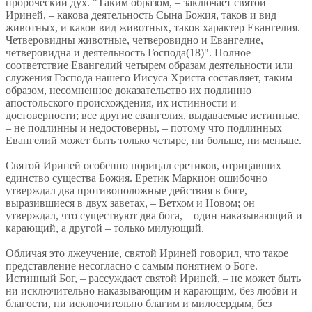
пророческий дух. "Таким образом, – заключает святой
Ириней, – какова деятельность Сына Божия, таков и вид
животных, и каков вид животных, таков характер Евангелия.
Четверовидны животные, четверовидно и Евангелие,
четверовидна и деятельность Господа(18)". Полное
соответствие Евангелий четырем образам деятельности или
служения Господа нашего Иисуса Христа составляет, таким
образом, несомненное доказательство их подлинно
апостольского происхождения, их истинности и
достоверности; все другие евангелия, выдаваемые истинные,
– не подлинны и недостоверны, – потому что подлинных
Евангелий может быть только четыре, ни больше, ни меньше.
Святой Ириней особенно порицал еретиков, отрицавших
единство существа Божия. Еретик Маркион ошибочно
утверждал два противоположные действия в боге,
выразившиеся в двух заветах, – Ветхом и Новом; он
утверждал, что существуют два бога, – один наказывающий и
карающий, а другой – только милующий.
Обличая это лжеучение, святой Ириней говорил, что такое
представление несогласно с самым понятием о Боге.
Истинный Бог, – рассуждает святой Ириней, – не может быть
ни исключительно наказывающим и карающим, без любви и
благости, ни исключительно благим и милосердым, без