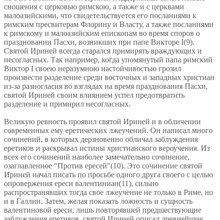
сношения с церковью римскою, а также и с церквами
малоазийскими, что свидетельствуется его посланиями к
римским пресвитерам Флорину и Власту, а также посланиями
к римскому и малоазийским епископам во время споров о
праздновании Пасхи, возникших при папе Викторе I(9).
Святой Ириней всегда старался примирять враждующих и
несогласных. Так например, когда упомянутый папа римский
Виктор I своею неразумною настойчивостью грозил
произвести разделение среди восточных и западных христиан
из-за разногласия во взглядах на время празднования Пасхи,
святой Ириней своим влиянием успел предотвратить
разделение и примирил несогласных.
Великую ревность проявил святой Ириней и в обличении
современных ему еретических лжеучений. Он написал много
сочинений, в которых дерзновенно обличал заблуждения
еретиков и раскрывал истины христианского вероучения. Из
всех его сочинений наиболее замечательно сочинение,
озаглавленное "Против ересей"(10). Это сочинение святой
Ириней начал писать по просьбе одного друга своего с целью
опровержения ереси валентиниан(11), сильно
распространявших тогда свое лжеучение не только в Риме, но
и в Галлии. Затем, желая показать ложность и сущность
валентиновой ереси, лишь повторявшей предшествующие
заблуждения еретиков, святой Ириней описал древнейшие