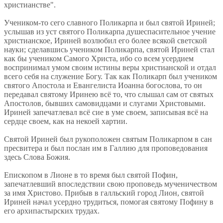
христианстве".
Учеником-то сего славного Поликарпа и был святой Ириней;
услышав из уст святого Поликарпа душеспасительное учение
христианское, Ириней возлюбил его более всякой светской
науки; сделавшись учеником Поликарпа, святой Ириней стал
как бы учеником Самого Христа, ибо со всем усердием
воспринимал умом своим истины веры христианской и отдал
всего себя на служение Богу. Так как Поликарп был учеником
святого Апостола и Евангелиста Иоанна богослова, то он
передавал святому Иринею всё то, что слышал сам от святых
Апостолов, бывших самовидцами и слугами Христовыми.
Ириней запечатлевал всё сие в уме своем, записывая всё на
сердце своем, как на некоей хартии.
Святой Ириней был рукоположен святым Поликарпом в сан
пресвитера и был послан им в Галлию для проповедования
здесь Слова Божия.
Епископом в Лионе в то время был святой Пофин,
запечатлевший впоследствии свою проповедь мученичеством
за имя Христово. Прибыв в галльский город Лион, святой
Ириней начал усердно трудиться, помогая святому Пофину в
его архипастырских трудах.