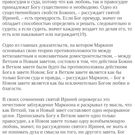
правосудия и суда, потому что как любовь, так и правосудие
принадлежат Богу существенно и необходимо. Одно из
существеннейших свойств Божиих, – рассуждает святой
Ириней, – есть премудрость. Если Бог премудр, значит он
обладает способностью определять и решать. следовательно и
судить; а если судить, значит каждому воздает по делам его, то
есть или наказывает или награждает(19).
Одно из главных доказательств, на котором Маркион
основывал свою теорию противоположности между
ветхозаветным и новозаветным домостроительством, – между
Ветхим и Новым заветом, состояло в том, что действия Божии
в Ветхом завете были будто бы противоположны действиям
Бога в завете Новом; Бог в Ветхом завете является как бы
только Богом суда и правды, – рассуждал Маркион, – Бог в
Новом завете является как бы исключительно Богом любви и
благости.
В своих сочинениях святой Ириней опровергал это
нечестивое заблуждение Маркиона и раскрывал ту мысль, что
как Ветхий, так и Новый завет составляют одно неразрывное
целое. Приписывать Богу в Ветхом завете одно только
правосудие, а в Новом завете только одну всеобъемлющую
любовь, значит, по рассуждению святого Иринея, не знать и
не понимать духа и смысла ни того, ни другого завета. Бог