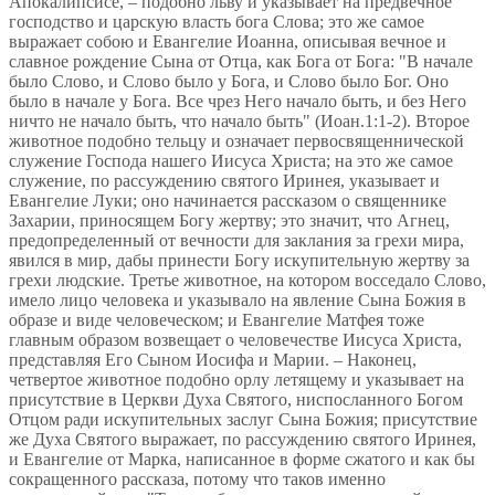
Апокалипсисе, – подобно льву и указывает на предвечное
господство и царскую власть бога Слова; это же самое
выражает собою и Евангелие Иоанна, описывая вечное и
славное рождение Сына от Отца, как Бога от Бога: "В начале
было Слово, и Слово было у Бога, и Слово было Бог. Оно
было в начале у Бога. Все чрез Него начало быть, и без Него
ничто не начало быть, что начало быть" (Иоан.1:1-2). Второе
животное подобно тельцу и означает первосвященнической
служение Господа нашего Иисуса Христа; на это же самое
служение, по рассуждению святого Иринея, указывает и
Евангелие Луки; оно начинается рассказом о священнике
Захарии, приносящем Богу жертву; это значит, что Агнец,
предопределенный от вечности для заклания за грехи мира,
явился в мир, дабы принести Богу искупительную жертву за
грехи людские. Третье животное, на котором восседало Слово,
имело лицо человека и указывало на явление Сына Божия в
образе и виде человеческом; и Евангелие Матфея тоже
главным образом возвещает о человечестве Иисуса Христа,
представляя Его Сыном Иосифа и Марии. – Наконец,
четвертое животное подобно орлу летящему и указывает на
присутствие в Церкви Духа Святого, ниспосланного Богом
Отцом ради искупительных заслуг Сына Божия; присутствие
же Духа Святого выражает, по рассуждению святого Иринея,
и Евангелие от Марка, написанное в форме сжатого и как бы
сокращенного рассказа, потому что таков именно