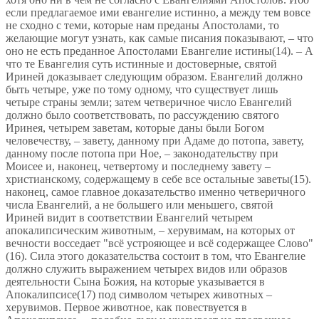
если предлагаемое ими евангелие истинно, а между тем вовсе
не сходно с теми, которые нам преданы Апостолами, то
желающие могут узнать, как самые писания показывают, – что
оно не есть преданное Апостолами Евангелие истины(14). – А
что те Евангелия суть истинные и достоверные, святой
Ириней доказывает следующим образом. Евангелий должно
быть четыре, уже по тому одному, что существует лишь
четыре страны земли; затем четверичное число Евангелий
должно было соответствовать, по рассуждению святого
Иринея, четырем заветам, которые даны были Богом
человечеству, – завету, данному при Адаме до потопа, завету,
данному после потопа при Ное, – законодательству при
Моисее и, наконец, четвертому и последнему завету –
христианскому, содержащему в себе все остальные заветы(15).
наконец, самое главное доказательство именно четверичного
числа Евангелий, а не большего или меньшего, святой
Ириней видит в соответствии Евангелий четырем
апокалипсическим животным, – херувимам, на которых от
вечности восседает "всё устрояющее и всё содержащее Слово"
(16). Сила этого доказательства состоит в том, что Евангелие
должно служить выражением четырех видов или образов
деятельности Сына Божия, на которые указывается в
Апокалипсисе(17) под символом четырех животных –
херувимов. Первое животное, как повествуется в