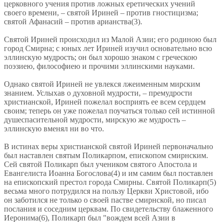
церковного учения против ложных еретических учений
своего времени, – святой Ириней – против гностицизма;
святой Афанасий – против арианства(3).
Святой Ириней происходил из Малой Азии; его родиною был
город Смирна; с юных лет Ириней изучил основательно всю
эллинскую мудрость; он был хорошо знаком с греческою
поэзиею, философиею и прочими эллинскими науками.
Однако святой Ириней не увлекся лжеименным мирским
знанием. Услыхав о духовной мудрости, – премудрости
христианской, Ириней пожелал восприять ее всем сердцем
своим; теперь он уже пожелал поучаться только сей истинной
душеспасительной мудрости, мирскую же мудрость –
эллинскую вменял ни во что.
В истинах веры христианской святой Ириней первоначально
был наставлен святым Поликарпом, епископом смирнским.
Сей святой Поликарп был учеником святого Апостола и
Евангелиста Иоанна Богослова(4) и им самим был поставлен
на епископский престол города Смирны. Святой Поликарп(5)
весьма много потрудился на пользу Церкви Христовой, ибо
он заботился не только о своей пастве смирнской, но писал
послания и соседним церквам. По свидетельству блаженного
Иеронима(6), Поликарп был "вождем всей Азии в