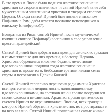
В это время в Лионе было поднято жестокое гонение на
христиан со стороны язычников, и святой Ириней явил себя
мужественным защитником христиан и твердым столпом
Церкви. Отсюда святой Ириней был послан епископом
Пофином в Рим, дабы отвезти послание исповедников к
епископу Елевферию(7).
Возвратясь из Рима, святой Ириней после мученической
кончины святого Пофина(8) воспринял в свое управление
престол архиерейский.
Святой Ириней был добрым пастырем для лионских граждан
в самые тяжелые для них времена, ибо тогда Церковь
Христова обуревалась многими бедами: нечестивые
идолопоклонники подняли тогда жестокое гонение на
христиан и, кроме того, безбожные еретики начали сеять
смуты и несогласия в Церкви Божией.
Святой Ириней терпеливо переносил ради имени Христова
все притеснения и неприятности, наносившиеся ему
идолопоклонниками, на еретиков же он грозно вооружился
своим словом и писаниями. Архипастырская деятельность
святого Иринея не ограничивалась Лионом, всех граждан
которого Ириней обратил в христианство, но простиралась и
на всю галлию. Святой Ириней поддерживал самые живые