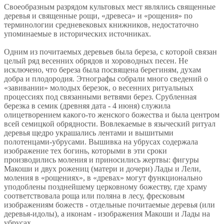
Своеобразным разрядом культовых мест являлись священные
деревья и священные рощи, «древеса» и «рощения» по
терминологии средневековых книжников, недостаточно
упоминаемые в исторических источниках.
Одним из почитаемых деревьев была береза, с которой связан
целый ряд весенних обрядов и хороводных песен. Не
исключено, что береза была посвящена берегиням, духам
добра и плодородия. Этнографы собрали много сведений о
«завивании» молодых березок, о весенних ритуальных
процессиях под связанными ветвями берез. Срубленная
березка в семик (древняя дата - 4 июня) служила
олицетворением какого-то женского божества и была центром
всей семицкой обрядности. Вовлекаемые в языческий ритуал
деревья щедро украшались лентами и вышитыми
полотенцами-убрусами. Вышивка на убрусах содержала
изображение тех богинь, которыми в эти сроки
производились моления и приносились жертвы: фигуры
Макоши и двух рожениц (матери и дочери) Лады и Лели,
моления в «рощениях», в «древах» могут функционально
уподоблены позднейшему церковному божеству, где храму
соответствовала роща или поляна в лесу, фресковым
изображениям божеств - отдельные почитаемые деревья (или
деревья-идолы), а иконам - изображения Макоши и Лады на
убрусах.