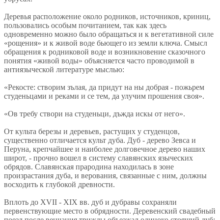
Деревья расположение около родников, источников, криниц,
пользовались особым почитанием, так как здесь
одновременно можно было обращаться и к вегетативной силе
«рощения» и к живой воде бьющего из земли ключа. Смысл
обращения к родниковой воде и возникновение сказочного
понятия «живой воды» объясняется часто проводимой в
антиязыческой литературе мыслью:
«Рекосте: створим зълая, да придут на ны добрая - пожьрем
студеньцами и реками и се тем, да улучим прошения своя».
«Ов требу створи на студеньци, дъжда искы от него».
От культа березы и деревьев, растущих у студенцов,
существенно отличается культ дуба. Дуб - дерево Зевса и
Перуна, крепчайшее и наиболее долговечное дерево наших
широт, - прочно вошел в систему славянских языческих
обрядов. Славянская прародина находилась в зоне
произрастания дуба, и верования, связанные с ним, должны
восходить к глубокой древности.
Вплоть до XVII - XIX вв. дуб и дубравы сохраняли
первенствующие место в обрядности. Деревенский свадебный
поезд после венчания трижды объезжал одиноко стоящий дуб;