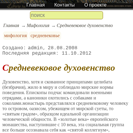
Главная
Контакты
О проекте
Главная
Мифология
Средневековое духовенство
мифология
средневековье
admin
28.08.2008
11.10.2012
Средневековое духовенство
Духовенство, хотя и скованное принципами целибата
(безбрачия), жило в миру и соблюдало мирские нормы
поведения. Епископы подчас командовали военными
отрядами, а каноники охотились с собаками и
соколами.монастырь представлялся средневековому человеку
то островом, оазисом, убежищем от мирской суеты, то
«святым градом», образцом идеальной организации
человеческой общности. В «золотые века» европейского
монашества, наступившие с 10 века, эта социальная группа
все больше осознавала себя как «святой коллегиум»,