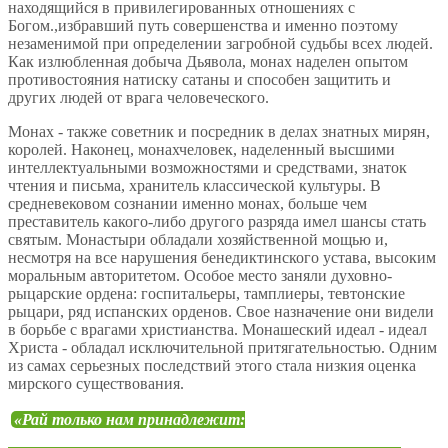
находящийся в привилегированных отношениях с
Богом.,избравший путь совершенства и именно поэтому
незаменимой при определении загробной судьбы всех людей.
Как излюбленная добыча Дьявола, монах наделен опытом
противостояния натиску сатаны и способен защитить и
других людей от врага человеческого.
Монах - также советник и посредник в делах знатных мирян,
королей. Наконец, монахчеловек, наделенный высшими
интеллектуальными возможностями и средствами, знаток
чтения и письма, хранитель классической культуры. В
средневековом сознании именно монах, больше чем
преставитель какого-либо другого разряда имел шансы стать
святым. Монастыри обладали хозяйственной мощью и,
несмотря на все нарушения бенедиктинского устава, высоким
моральным авторитетом. Особое место заняли духовно-
рыцарские ордена: госпитальеры, тамплиеры, тевтонские
рыцари, ряд испанских орденов. Свое назначение они видели
в борьбе с врагами христианства. Монашеский идеал - идеал
Христа - обладал исключительной притягательностью. Одним
из самах серьезных последствий этого стала низкия оценка
мирского существования.
«Рай только нам принадлежит: