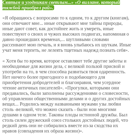
Святым и угодникам светлым...» «О виллане, который
тяжбой приобрел рай».
«Я обращаюсь с вопросами то к одним, то к другим (книгам),
они отвечают мне... иные открывают мне тайны природы,
иные дают совет, как достойнее жить и умереть, иные
повествуют о своих и чужих высоких подвигах, напоминая о
давно прошедших временах,... шутливыми словами
рассеивают мою печаль, и я вновь улыбаюсь их шуткам. Иные
учат меня терпеть, не лелеять тщетных надежд познать себя».
« Хотя бы то время, которое оставляют тебе другие заботы и
необходимые для жизни дела, с великой пользой присвой и
употреби на то, в чем способна развиться твоя одаренность.
Нет ничего более пригодного и подобающего для
приобретения добродетелей и благонравия, чем усердное
чтение античных писателей». «Прогулки, которыми они
предавались, были заполнены рассуждениями о словесности,
об управлении общественными делами и о других достойных
вещах... Родились между названными мужами узы любви
столь -великой, что можно сказать - были нои многими
душами в одном теле. Таковы плоды истинной дружбы. Был
столь силен дружеский союз стольких достойных людей, что
редкий день они не собирались вместе из-за сходства их
нравов (совпадения их образа жизни)».