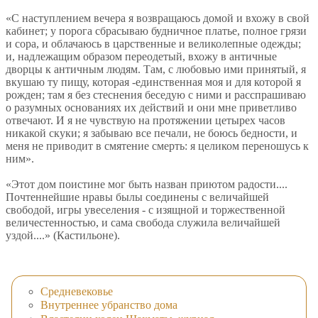
«С наступлением вечера я возвращаюсь домой и вхожу в свой
кабинет; у порога сбрасываю будничное платье, полное грязи
и сора, и облачаюсь в царственные и великолепные одежды;
и, надлежащим образом переодетый, вхожу в античные
дворцы к античным людям. Там, с любовью ими принятый, я
вкушаю ту пищу, которая -единственная моя и для которой я
рожден; там я без стеснения беседую с ними и расспрашиваю
о разумных основаниях их действий и они мне приветливо
отвечают. И я не чувствую на протяжении цетырех часов
никакой скуки; я забываю все печали, не боюсь бедности, и
меня не приводит в смятение смерть: я целиком переношусь к
ним».
«Этот дом поистине мог быть назван приютом радости....
Почтеннейшие нравы былы соединены с величайшей
свободой, игры увеселения - с изящной и торжественной
величестенностью, и сама свобода служила величайшей
уздой....» (Кастильоне).
Средневековье
Внутреннее убранство дома