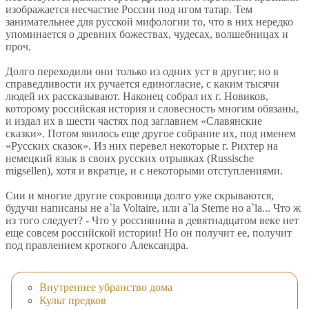
изображается несчастие России под игом татар. Тем
занимательнее для русской мифологии то, что в них нередко
упоминается о древних божествах, чудесах, волшебницах и
проч.
Долго переходили они только из одних уст в другие; но в
справедливости их ручается единогласие, с каким тысячи
людей их рассказывают. Наконец собрал их г. Новиков,
которому российская история и словесность многим обязаны,
и издал их в шести частях под заглавием «Славянские
сказки». Потом явилось еще другое собрание их, под именем
«Русских сказок». Из них перевел некоторые г. Рихтер на
немецкий язык в своих русских отрывках (Russische
migsellen), хотя и вкратце, и с некоторыми отступлениями.
Сии и многие другие сокровища долго уже скрываются,
будучи написаны не a`la Voltaire, или a`la Sterne но а`la... Что ж
из того следует? - Что у россиянина в девятнадцатом веке нет
еще совсем российской истории! Но он получит ее, получит
под правлением кроткого Александра.
Внутреннее убранство дома
Культ предков