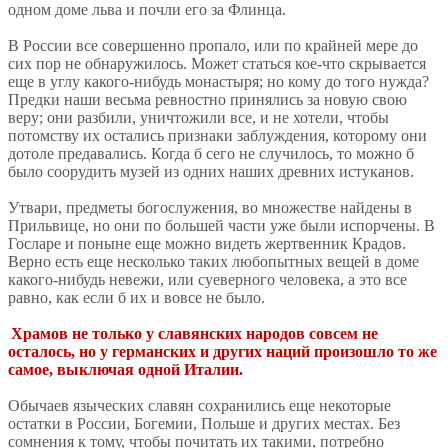
одном доме льва и почли его за Флинца.
В России все совершенно пропало, или по крайней мере до
сих пор не обнаружилось. Может статься кое-что скрывается
еще в углу какого-нибудь монастыря; но кому до того нужда?
Предки наши весьма ревностно принялись за новую свою
веру; они разбили, уничтожили все, и не хотели, чтобы
потомству их остались признаки заблуждения, которому они
дотоле предавались. Когда б сего не случилось, то можно б
было соорудить музей из одних наших древних истуканов.
Утвари, предметы богослужения, во множестве найдены в
Прильвице, но они по большей части уже были испорчены. В
Госларе и поныне еще можно видеть жертвенник Крадов.
Верно есть еще несколько таких любопытных вещей в доме
какого-нибудь невежи, или суеверного человека, а это все
равно, как если б их и вовсе не было.
Храмов не только у славянских народов совсем не
осталось, но у германских и других наций произошло то же
самое, выключая одной Италии.
Обычаев языческих славян сохранились еще некоторые
остатки в России, Богемии, Польше и других местах. Без
сомнения к тому, чтобы почитать их такими, потребно