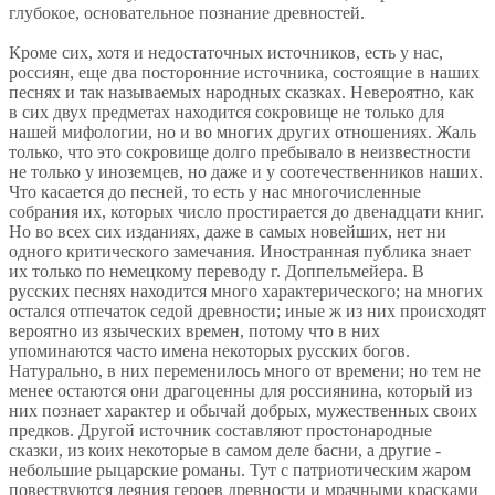
глубокое, основательное познание древностей.
Кроме сих, хотя и недостаточных источников, есть у нас,
россиян, еще два посторонние источника, состоящие в наших
песнях и так называемых народных сказках. Невероятно, как
в сих двух предметах находится сокровище не только для
нашей мифологии, но и во многих других отношениях. Жаль
только, что это сокровище долго пребывало в неизвестности
не только у иноземцев, но даже и у соотечественников наших.
Что касается до песней, то есть у нас многочисленные
собрания их, которых число простирается до двенадцати книг.
Но во всех сих изданиях, даже в самых новейших, нет ни
одного критического замечания. Иностранная публика знает
их только по немецкому переводу г. Доппельмейера. В
русских песнях находится много характерического; на многих
остался отпечаток седой древности; иные ж из них происходят
вероятно из языческих времен, потому что в них
упоминаются часто имена некоторых русских богов.
Натурально, в них переменилось много от времени; но тем не
менее остаются они драгоценны для россиянина, который из
них познает характер и обычай добрых, мужественных своих
предков. Другой источник составляют простонародные
сказки, из коих некоторые в самом деле басни, а другие -
небольшие рыцарские романы. Тут с патриотическим жаром
повествуются деяния героев древности и мрачными красками