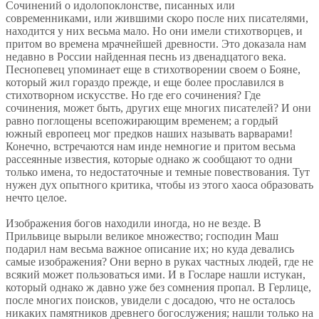
Сочинений о идолопоклонстве, писанных или
современниками, или жившими скоро после них писателями,
находится у них весьма мало. Но они имели стихотворцев, и
притом во времена мрачнейшей древности. Это доказала нам
недавно в России найденная песнь из двенадцатого века.
Песнопевец упоминает еще в стихотворении своем о Бояне,
который жил гораздо прежде, и еще более прославился в
стихотворном искусстве. Но где его сочинения? Где
сочинения, может быть, других еще многих писателей? И они
равно поглощены всепожирающим временем; а гордый
южный европеец мог предков наших называть варварами!
Конечно, встречаются нам инде немногие и притом весьма
рассеянные известия, которые однако ж сообщают то одни
только имена, то недостаточные и темные повествования. Тут
нужен дух опытного критика, чтобы из этого хаоса образовать
нечто целое.
Изображения богов находили иногда, но не везде. В
Прильвице вырыли великое множество; господин Маш
подарил нам весьма важное описание их; но куда девались
самые изображения? Они верно в руках частных людей, где не
всякий может пользоваться ими. И в Госларе нашли истукан,
который однако ж давно уже без сомнения пропал. В Герлице,
после многих поисков, увидели с досадою, что не осталось
никаких памятников древнего богослужения; нашли только на