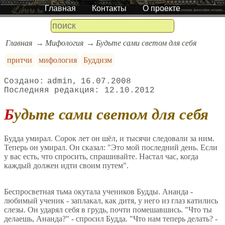
Главная
Контакты
О проекте
Главная
Мифология
Будьте сами светом для себя
притчи
мифология
Буддизм
admin
16.07.2008
12.10.2012
Будьте сами светом для себя
Будда умирал. Сорок лет он шёл, и тысячи следовали за ним.
Теперь он умирал. Он сказал: "Это мой последний день. Если
у вас есть, что спросить, спрашивайте. Настал час, когда
каждый должен идти своим путем".
Беспросветная тьма окутала учеников Будды. Ананда -
любимый ученик - заплакал, как дитя, у него из глаз катились
слезы. Он ударял себя в грудь, почти помешавшись. "Что ты
делаешь, Ананда?" - спросил Будда. "Что нам теперь делать? -