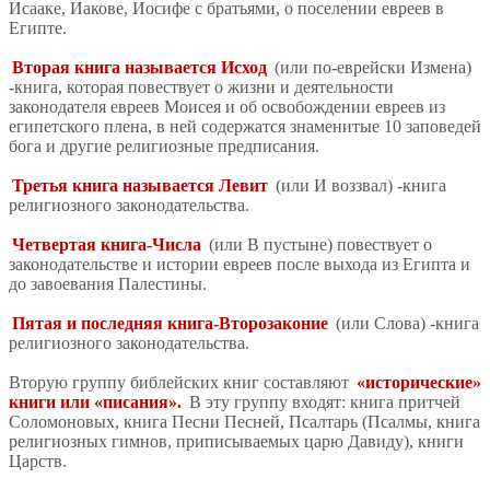
Исааке, Иакове, Иосифе с братьями, о поселении евреев в
Египте.
Вторая книга называется Исход
(или по-еврейски Измена)
-книга, которая повествует о жизни и деятельности
законодателя евреев Моисея и об освобождении евреев из
египетского плена, в ней содержатся знаменитые 10 заповедей
бога и другие религиозные предписания.
Третья книга называется Левит
(или И воззвал) -книга
религиозного законодательства.
Четвертая книга-Числа
(или В пустыне) повествует о
законодательстве и истории евреев после выхода из Египта и
до завоевания Палестины.
Пятая и последняя книга-Второзаконие
(или Слова) -книга
религиозного законодательства.
Вторую группу библейских книг составляют
«исторические»
книги или «писания».
В эту группу входят: книга притчей
Соломоновых, книга Песни Песней, Псалтарь (Псалмы, книга
религиозных гимнов, приписываемых царю Давиду), книги
Царств.