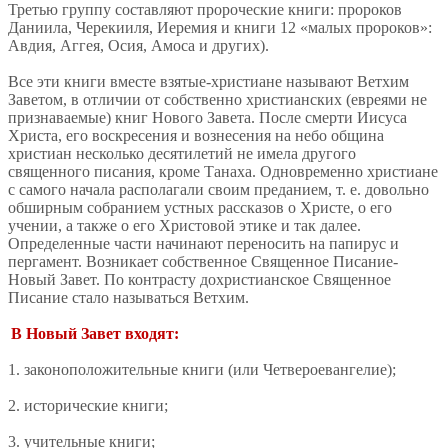
Третью группу составляют пророческие книги: пророков
Даниила, Черекииля, Иеремия и книги 12 «малых пророков»:
Авдия, Аггея, Осия, Амоса и других).
Все эти книги вместе взятые-христиане называют Ветхим
Заветом, в отличии от собственно христианских (евреями не
признаваемые) книг Нового Завета. После смерти Иисуса
Христа, его воскресения и вознесения на небо община
христиан несколько десятилетий не имела другого
священного писания, кроме Танаха. Одновременно христиане
с самого начала располагали своим преданием, т. е. довольно
обширным собранием устных рассказов о Христе, о его
учении, а также о его Христовой этике и так далее.
Определенные части начинают переносить на папирус и
пергамент. Возникает собственное Священное Писание-
Новый Завет. По контрасту дохристианское Священное
Писание стало называться Ветхим.
В Новый Завет входят:
1. законоположительные книги (или Четвероевангелие);
2. исторические книги;
3. учительные книги;