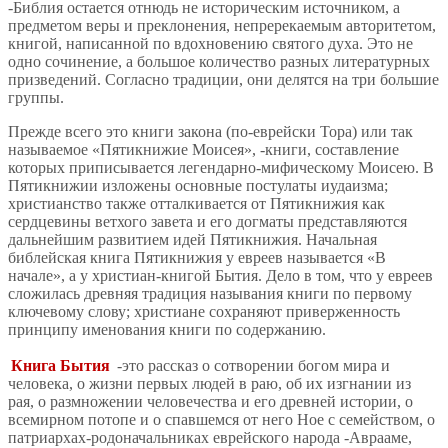
-Библия остается отнюдь не историческим источником, а
предметом веры и преклонения, непререкаемым авторитетом,
книгой, написанной по вдохновению святого духа. Это не
одно сочинение, а большое количество разных литературных
призведений. Согласно традиции, они делятся на три большие
группы.
Прежде всего это книги закона (по-еврейски Тора) или так
называемое «Пятикнижие Моисея», -книги, составление
которых приписывается легендарно-мифическому Моисею. В
Пятикнижии изложены основные постулаты иудаизма;
христианство также отталкивается от Пятикнижия как
сердцевины ветхого завета и его догматы представляются
дальнейшим развитием идей Пятикнижия. Начальная
библейская книга Пятикнижия у евреев называется «В
начале», а у христиан-книгой Бытия. Дело в том, что у евреев
сложилась древняя традиция называния книги по первому
ключевому слову; христиане сохраняют приверженность
принципу именования книги по содержанию.
Книга Бытия
-это рассказ о сотворении богом мира и
человека, о жизни первых людей в раю, об их изгнании из
рая, о размножении человечества и его древней истории, о
всемирном потопе и о спавшемся от него Ное с семейством, о
патриархах-родоначальниках еврейского народа -Аврааме,