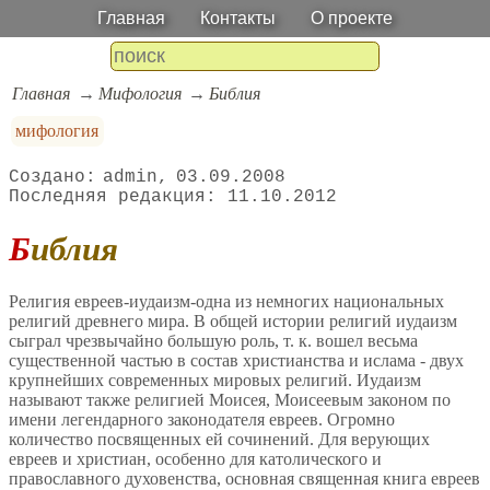
Главная
Контакты
О проекте
Главная
Мифология
Библия
мифология
admin
03.09.2008
11.10.2012
Библия
Религия евреев-иудаизм-одна из немногих национальных
религий древнего мира. В общей истории религий иудаизм
сыграл чрезвычайно большую роль, т. к. вошел весьма
существенной частью в состав христианства и ислама - двух
крупнейших современных мировых религий. Иудаизм
называют также религией Моисея, Моисеевым законом по
имени легендарного законодателя евреев. Огромно
количество посвященных ей сочинений. Для верующих
евреев и христиан, особенно для католического и
православного духовенства, основная священная книга евреев