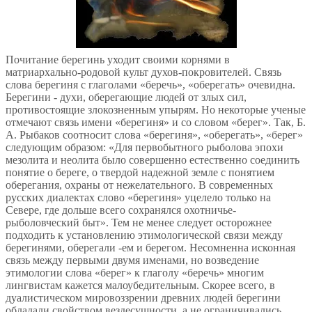
Почитание берегинь уходит своими корнями в
матриархально-родовой культ духов-покровителей. Связь
слова берегиня с глаголами «беречь», «оберегать» очевидна.
Берегини - духи, оберегающие людей от злых сил,
противостоящие злокозненным упырям. Но некоторые ученые
отмечают связь имени «берегиня» и со словом «берег». Так, Б.
А. Рыбаков соотносит слова «берегиня», «оберегать», «берег»
следующим образом: «Для первобытного рыболова эпохи
мезолита и неолита было совершенно естественно соединить
понятие о береге, о твердой надежной земле с понятием
оберегания, охраны от нежелательного. В современных
русских диалектах слово «берегиня» уцелело только на
Севере, где дольше всего сохранялся охотничье-
рыболовческий быт». Тем не менее следует осторожнее
подходить к установлению этимологической связи между
берегинями, оберегали -ем и берегом. Несомненна исконная
связь между первыми двумя именами, но возведение
этимологии слова «берег» к глаголу «беречь» многим
лингвистам кажется малоубедительным. Скорее всего, в
дуалистическом мировоззрении древних людей берегини
обладали свойством вездесущности, а не ограничивались