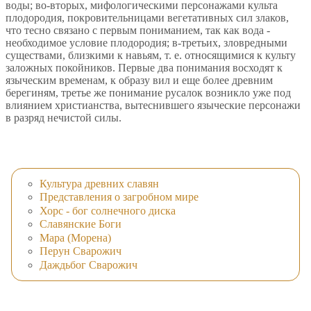
воды; во-вторых, мифологическими персонажами культа
плодородия, покровительницами вегетативных сил злаков,
что тесно связано с первым пониманием, так как вода -
необходимое условие плодородия; в-третьих, зловредными
существами, близкими к навьям, т. е. относящимися к культу
заложных покойников. Первые два понимания восходят к
языческим временам, к образу вил и еще более древним
берегиням, третье же понимание русалок возникло уже под
влиянием христианства, вытеснившего языческие персонажи
в разряд нечистой силы.
Культура древних славян
Представления о загробном мире
Хорс - бог солнечного диска
Славянские Боги
Мара (Морена)
Перун Сварожич
Даждьбог Сварожич