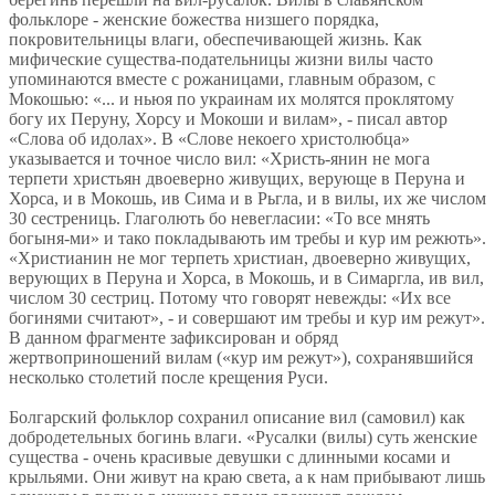
фольклоре - женские божества низшего порядка,
покровительницы влаги, обеспечивающей жизнь. Как
мифические существа-подательницы жизни вилы часто
упоминаются вместе с рожаницами, главным образом, с
Мокошью: «... и ньюя по украинам их молятся проклятому
богу их Перуну, Хорсу и Мокоши и вилам», - писал автор
«Слова об идолах». В «Слове некоего христолюбца»
указывается и точное число вил: «Христь-янин не мога
терпети христьян двоеверно живущих, верующе в Перуна и
Хорса, и в Мокошь, ив Сима и в Рьгла, и в вилы, их же числом
30 сестрениць. Глаголють бо невегласии: «То все мнять
богыня-ми» и тако покладывають им требы и кур им режють».
«Христианин не мог терпеть христиан, двоеверно живущих,
верующих в Перуна и Хорса, в Мокошь, и в Симаргла, ив вил,
числом 30 сестриц. Потому что говорят невежды: «Их все
богинями считают», - и совершают им требы и кур им режут».
В данном фрагменте зафиксирован и обряд
жертвоприношений вилам («кур им режут»), сохранявшийся
несколько столетий после крещения Руси.
Болгарский фольклор сохранил описание вил (самовил) как
добродетельных богинь влаги. «Русалки (вилы) суть женские
существа - очень красивые девушки с длинными косами и
крыльями. Они живут на краю света, а к нам прибывают лишь