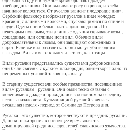
однажды в году и в нужное время орошают дождем
хлебородные нивы. Они выливают росу из рогов, и хлеба
начинают колоситься. От русалок зависит плодородие нив».
Сербский фольклор изображает русалок в виде молодых
красавиц с длинными волосами, спускающимися по спине и
груди. Одеты они в белые платья длиною до пят. По
некоторым поверьям, эти длинные одеяния скрывают козьи,
лошадиные, или ослиные ноги вил. Обычно вилы
доброжелательны к людям, они защищают обиженных и
сирот. Если же вил разозлить, то они могут убить одним
взглядом. Вилы имеют крылья и летают, как птицы.
Вилы-русалки представлялись существами доброносными,
они были связаны с культом плодородия, олицетворяя одно из
непременных условий такового, - влагу.
В старину существовали особые празднества, посвященные
вилам-русалкам - русалии. Они были тесно связаны с
молениями о дожде и приходились в основном на середину
весны - начало лета. Кульминацией русалий являлась
русальная неделя - период от Семика до Петрова дня.
Русалка - это существо, которое чествуют в праздник русалий.
Данная точка зрения в настоящее время является
доминирующей среди исследователей славянского язычества.