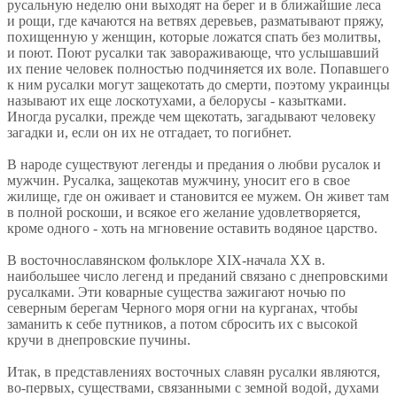
русальную неделю они выходят на берег и в ближайшие леса
и рощи, где качаются на ветвях деревьев, разматывают пряжу,
похищенную у женщин, которые ложатся спать без молитвы,
и поют. Поют русалки так завораживающе, что услышавший
их пение человек полностью подчиняется их воле. Попавшего
к ним русалки могут защекотать до смерти, поэтому украинцы
называют их еще лоскотухами, а белорусы - казытками.
Иногда русалки, прежде чем щекотать, загадывают человеку
загадки и, если он их не отгадает, то погибнет.
В народе существуют легенды и предания о любви русалок и
мужчин. Русалка, защекотав мужчину, уносит его в свое
жилище, где он оживает и становится ее мужем. Он живет там
в полной роскоши, и всякое его желание удовлетворяется,
кроме одного - хоть на мгновение оставить водяное царство.
В восточнославянском фольклоре XIX-начала XX в.
наибольшее число легенд и преданий связано с днепровскими
русалками. Эти коварные существа зажигают ночью по
северным берегам Черного моря огни на курганах, чтобы
заманить к себе путников, а потом сбросить их с высокой
кручи в днепровские пучины.
Итак, в представлениях восточных славян русалки являются,
во-первых, существами, связанными с земной водой, духами