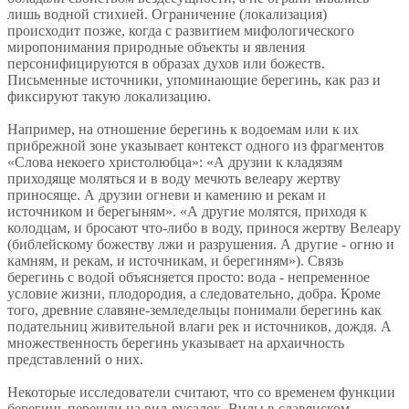
лишь водной стихией. Ограничение (локализация)
происходит позже, когда с развитием мифологического
миропонимания природные объекты и явления
персонифицируются в образах духов или божеств.
Письменные источники, упоминающие берегинь, как раз и
фиксируют такую локализацию.
Например, на отношение берегинь к водоемам или к их
прибрежной зоне указывает контекст одного из фрагментов
«Слова некоего христолюбца»: «А друзии к кладязям
приходяще моляться и в воду мечють велеару жертву
приносяще. А друзии огневи и камению и рекам и
источником и берегыням». «А другие молятся, приходя к
колодцам, и бросают что-либо в воду, принося жертву Велеару
(библейскому божеству лжи и разрушения. А другие - огню и
камням, и рекам, и источникам, и берегиням»). Связь
берегинь с водой объясняется просто: вода - непременное
условие жизни, плодородия, а следовательно, добра. Кроме
того, древние славяне-земледельцы понимали берегинь как
подательниц живительной влаги рек и источников, дождя. А
множественность берегинь указывает на архаичность
представлений о них.
Некоторые исследователи считают, что со временем функции
берегинь перешли на вил-русалок. Вилы в славянском