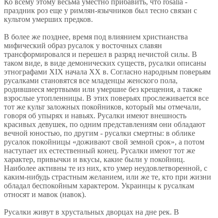
Ко всему этому весьма уместно прибавить, что rosalia -
праздник роз еще у римлян-язычников был тесно связан с
культом умерших предков.
В более же позднее, время под влиянием христианства
мифический образ русалок у восточных славян
трансформировался и перешел в разряд нечистой силы. В
таком виде, в виде демонических существ, русалки описаны
этнографами ХIХ начала XX в. Согласно народным поверьям
русалками становятся все младенцы женского пола,
родившиеся мертвыми или умершие без крещения, а также
взрослые утопленницы. В этих поверьях прослеживается все
тот же культ заложных покойников, который мы отмечали,
говоря об упырях и навьях. Русалки имеют внешность
красивых девушек, по одним представлениям они обладают
вечной юностью, по другим - русалки смертны: в облике
русалок покойницы «доживают свой земной срок», а потом
наступает их естественный конец. Русалки имеют тот же
характер, привычки и вкусы, какие были у покойниц.
Наиболее активны те из них, кто умер неудовлетворенной, с
каким-нибудь страстным желанием, или же те, кто при жизни
обладал беспокойным характером. Украинцы к русалкам
относят и мавок (навок).
Русалки живут в хрустальных дворцах на дне рек. В