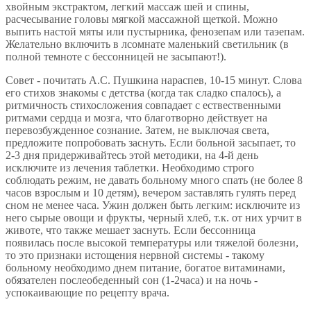
хвойным экстрактом, легкий массаж шей и спины,
расчесывание головы мягкой массажной щеткой. Можно
выпить настой мяты или пустырника, фенозепам или таэепам.
Желательно включить в лсомнате маленький светильник (в
полной темноте с бессонницей не засыпают!).
Совет - почитать А.С. Пушкина нараспев, 10-15 минут. Слова
его стихов знакомы с детства (когда так сладко спалось), а
ритмичность стихосложения совпадает с ествественными
ритмами сердца и мозга, что благотворно действует на
перевозбужденное сознание. Затем, не выключая света,
предложите попробовать заснуть. Если больной засыпает, то
2-3 дня придерживайтесь этой методики, на 4-й день
исключите из лечения таблетки. Необходимо строго
соблюдать режим, не давать больному много спать (не более 8
часов взрослым и 10 детям), вечером заставлять гулять перед
сном не менее часа. Ужин должен быть легким: исключите из
него сырые овощи и фрукты, черный хлеб, т.к. от них урчит в
животе, что также мешает заснуть. Если бессонница
появилась после высокой температуры или тяжелой болезни,
то это признаки истощения нервной системы - такому
больному необходимо днем питание, богатое витаминами,
обязателен послеобеденный сон (1-2часа) и на ночь -
успокаивающие по рецепту врача.