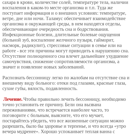
сахара в крови, количестве солей, температуре тела, наличии
воспаления в каком-то месте организма и т.п. Туда же
поступает информация и о внешних условиях: температуре,
ветре, дне или ночи. Таламус обеспечивает взаимодействие
организма и окружающей среды, в нем находятся отделы,
обеспечивающие очередность сна и бодрствования.
Инфекционные болезни, длительные болевые ощущения
(больной зуб, воспаление желчного пузыря, гайморит,
насморк, радикулит), стрессовые ситуации в семье или на
работе - все эти причины могут приводить к нарушению сна.
Отсутствие полноценного сна влечет дальнейшее ухудшение
самочувствия, снижение сопротивляемости организма, а
значит и появление новых заболеваний.
Распознать бессонницу легко по жалобам на отсутствие сна и
внешнему виду больного: отеки под глазами, красные глаза,
сухие губы, вялость, подавленность.
Лечение.
Чтобы правильно лечить бессонницу, необходимо
точно установить ее причину. Бели она вызвана
переживаниями, что встречается наиболее часто, то
поговорите с больным, выясните, что его мучает,
постарайтесь убедить, что все жизненные ситуации можно
разрешить, было бы здоровье и терпенье, и что всегда «утро
вечера мудренее». Хорошо успокаивает теплая ванна с