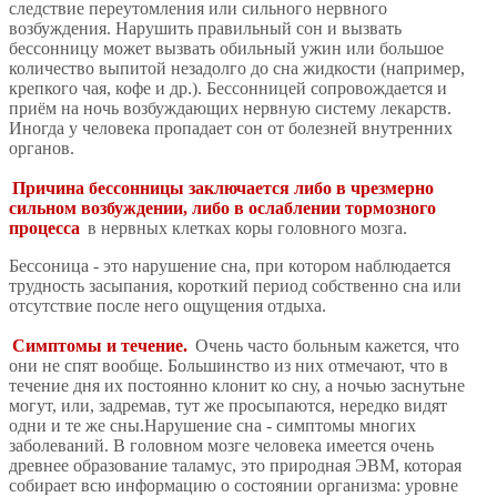
следствие переутомления или сильного нервного
возбуждения. Нарушить правильный сон и вызвать
бессонницу может вызвать обильный ужин или большое
количество выпитой незадолго до сна жидкости (например,
крепкого чая, кофе и др.). Бессонницей сопровождается и
приём на ночь возбуждающих нервную систему лекарств.
Иногда у человека пропадает сон от болезней внутренних
органов.
Причина бессонницы заключается либо в чрезмерно
сильном возбуждении, либо в ослаблении тормозного
процесса
в нервных клетках коры головного мозга.
Бессоница - это нарушение сна, при котором наблюдается
трудность засыпания, короткий период собственно сна или
отсутствие после него ощущения отдыха.
Симптомы и течение.
Очень часто больным кажется, что
они не спят вообще. Большинство из них отмечают, что в
течение дня их постоянно клонит ко сну, а ночью заснутьне
могут, или, задремав, тут же просыпаются, нередко видят
одни и те же сны.Нарушение сна - симптомы многих
заболеваний. В головном мозге человека имеется очень
древнее образование таламус, это природная ЭВМ, которая
собирает всю информацию о состоянии организма: уровне