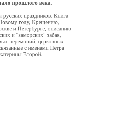
ало прошлого века.
я русских праздников. Книга
 Новому году, Крещению,
оскве и Петербурге, описанию
ких и "заморских" забав,
вых церемоний, церковных
 связанные с именами Петра
катерины Второй.