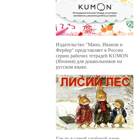
Издательство "Манн, Иванов и
Фербер" представляет в России
серию рабочих тетрадей KUMON
(Япония) для дошкольников на
русском языке.
Где-то в самой глубокой чаще