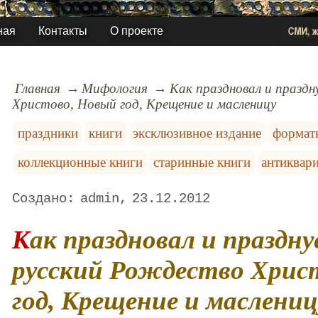
ная
Контакты
О проекте
Главная
Мифология
Как праздновал и празд
Христово, Новый год, Крещение и масленицу
праздники
книги
эксклюзивное издание
форматы
коллекционные книги
старинные книги
антиквар
admin
23.12.2012
Как праздновал и празднует народ
русский Рождество Хрис
год, Крещение и маслениц