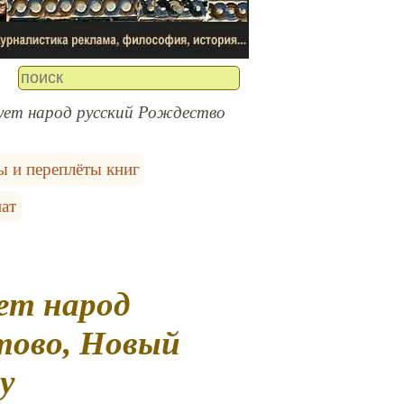
нует народ русский Рождество
 и переплёты книг
иат
тово, Новый
у