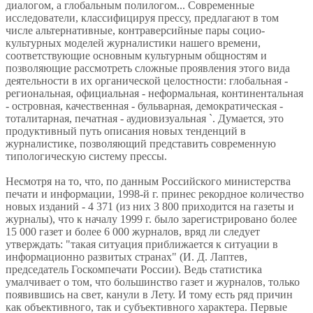
диалогом, а глобальным полилогом... Современные
исследователи, классифицируя прессу, предлагают в том
числе альтернативные, контраверсийные пары социо-
культурных моделей журналистики нашего времени,
соответствующие основным культурным общностям и
позволяющие рассмотреть сложные проявления этого вида
деятельности в их органической целостности: глобальная -
региональная, официальная - неформальная, континентальная
- островная, качественная - бульварная, демократическая -
тоталитарная, печатная - аудиовизуальная `. Думается, это
продуктивный путь описания новых тенденций в
журналистике, позволяющий представить современную
типологическую систему прессы.
Несмотря на то, что, по данным Российского министерства
печати и информации, 1998-й г. принес рекордное количество
новых изданий - 4 371 (из них 3 800 приходится на газеты и
журналы), что к началу 1999 г. было зарегистрировано более
15 000 газет и более 6 000 журналов, вряд ли следует
утверждать: "такая ситуация приближается к ситуации в
информационно развитых странах" (И. Д. Лаптев,
председатель Госкомпечати России). Ведь статистика
умалчивает о том, что большинство газет и журналов, только
появившись на свет, канули в Лету. И тому есть ряд причин
как объективного, так и субъективного характера. Первые