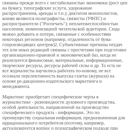
связаны прежде всего с нестабильностью экономики (рост цен
на бумагу, типографские услуги, удорожание
распространения, аренды и т.п.); диктатом монополистов,
коими являются полиграфисты, связисты (УФПС) и
распространители ("Роспечать"); неплатежеспособностью
населения; люмпенизацией читательской аудитории. Сюда
можно добавить и потери, связанные с особенностями
некоторых регионов (например, отдаленность от бума-
гопроизводящих центров)2. Субъективные причины неудач
тех или иных редакций связаны с просчетами при подготовке
организационно-правовой и экономической баз, когда не
реализуются финансовые, материальные, информационные,
творческие ресурсы, ресурсы рабочей силы и др. То есть не
все журналисты научились работать по-новому, не все
осознали перспективность выпуска газеты (журнала) на
основе ре-дакционно-издательского маркетинга и
менеджмента.
Маркетинг приобретает специфические черты в
журналистике - разновидности духовного производства,
особой деятельности, направленной на производство
специфического продукта - информации. Это по
преимуществу социальная информация, предназначенная для
иррационального потребителя (поэтому, например,
актуализируется вопрос о психографическом подходе при