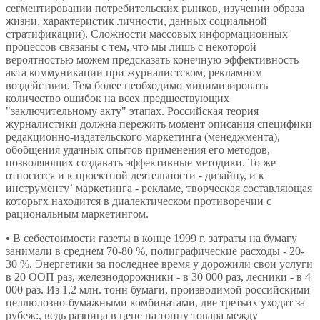
сегментировании потребительских рынков, изучении образа
жизни, характеристик личности, данных социальной
стратификации). Сложности массовых информационных
процессов связаны с тем, что мы лишь с некоторой
вероятностью можем предсказать конечную эффективность
акта коммуникации при журналистском, рекламном
воздействии. Тем более необходимо минимизировать
количество ошибок на всех предшествующих
"заключительному акту" этапах. Российская теория
журналистики должна пережить момент описания специфики
редакционно-издательского маркетинга (менеджмента),
обобщения удачных опытов применения его методов,
позволяющих создавать эффективные методики. То же
относится и к проектной деятельности - дизайну, и к
инструменту` маркетинга - рекламе, творческая составляющая
которьгх находится в диалектическом противоречии с
рациональным маркетингом.
• В себестоимости газеты в конце 1999 г. затраты на бумагу
занимали в среднем 70-80 %, полиграфические расходы - 20-
30 %. Энергетики за последнее время у дорожили свои услуги
в 20 ООП раз, железнодорожники - в 30 000 раз, лесники - в 4
000 раз. Из 1,2 млн. тонн бумаги, производимой российскими
целлюлозно-бумажными комбинатами, две третьих уходят за
рубеж:, ведь разница в цене на тонну товара между